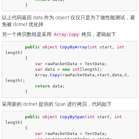
}
以上代码返回 data 作为 object 仅仅只是为了做性能测试，避
免被 dotnet 优化掉
另一个拷贝数组是采用
拷贝，逻辑如下
Array.Copy
public
object
CopyByArray
(
int
start
,
int
length
)
{
var
rawPacketData
=
TestData
;
var
data
=
new
int
[
length
];
Array
.
Copy
(
rawPacketData
,
start
,
data
,
0
,
length
);
return
data
;
}
采用新的 dotnet 提供的 Span 进行拷贝，代码如下
public
object
CopyBySpan
(
int
start
,
int
length
)
{
var
rawPacketData
=
TestData
;