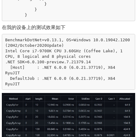
}
}
}
在我的设备上的测试效果如下
BenchmarkDotNet=v0.13.1, OS=Windows 10.0.19042.1200 
(20H2/October2020Update)

Intel Core i7-9700K CPU 3.60GHz (Coffee Lake), 1 
CPU, 8 logical and 8 physical cores

.NET SDK=6.0.100-preview.7.21379.14

  [Host]     : .NET 6.0.0 (6.0.21.37719), X64 
RyuJIT

  DefaultJob : .NET 6.0.0 (6.0.21.37719), X64 