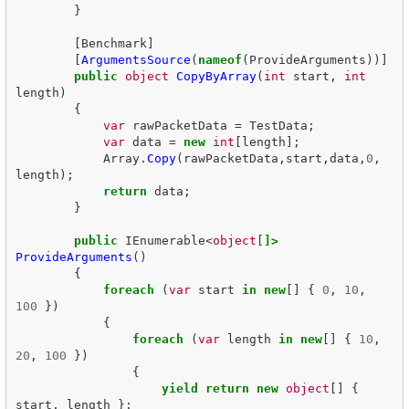
}
[
Benchmark
]
[
ArgumentsSource
(
nameof
(
ProvideArguments
))]
public
object
CopyByArray
(
int
start
,
int
length
)
{
var
rawPacketData
=
TestData
;
var
data
=
new
int
[
length
];
Array
.
Copy
(
rawPacketData
,
start
,
data
,
0
,
length
);
return
data
;
}
public
IEnumerable
<
object
[
]>
ProvideArguments
()
{
foreach
(
var
start
in
new
[]
{
0
,
10
,
100
})
{
foreach
(
var
length
in
new
[]
{
10
,
20
,
100
})
{
yield
return
new
object
[]
{
start
,
length
};