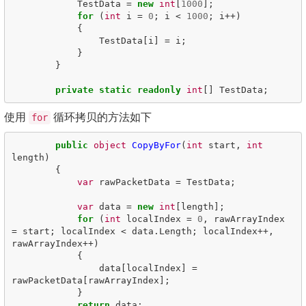
TestData
=
new
int
[
1000
];
for
(
int
i
=
0
;
i
<
1000
;
i
++)
{
TestData
[
i
]
=
i
;
}
}
private
static
readonly
int
[]
TestData
;
使用
循环拷贝的方法如下
for
public
object
CopyByFor
(
int
start
,
int
length
)
{
var
rawPacketData
=
TestData
;
var
data
=
new
int
[
length
];
for
(
int
localIndex
=
0
,
rawArrayIndex
=
start
;
localIndex
<
data
.
Length
;
localIndex
++,
rawArrayIndex
++)
{
data
[
localIndex
]
=
rawPacketData
[
rawArrayIndex
];
}
return
data
;