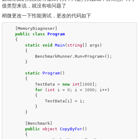
值类型来说，就没有啥问题了
稍微更改一下性能测试，更改的代码如下
[
MemoryDiagnoser
]
public
class
Program
{
static
void
Main
(
string
[]
args
)
{
BenchmarkRunner
.
Run
<
Program
>();
}
static
Program
()
{
TestData
=
new
int
[
1000
];
for
(
int
i
=
0
;
i
<
1000
;
i
++)
{
TestData
[
i
]
=
i
;
}
}
[
Benchmark
]
public
object
CopyByFor
()
{