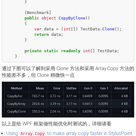
}
[
Benchmark
]
public
object
CopyByClone
()
{
var
data
=
(
int
[])
TestData
.
Clone
();
return
data
;
}
private
static
readonly
int
[]
TestData
;
}
通过下图可以了解到采用 Clone 方法和采用 Array.Copy 方法的
性能差不多，但 Clone 稍微快一点
以上是给 WPF 框架做性能优化时测试的，详细请看
Using
to make array copy faster in StylusPoint
Array.Copy