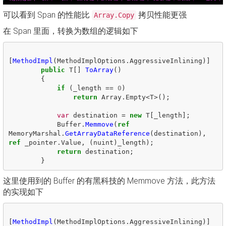
可以看到 Span 的性能比
拷贝性能更强
Array.Copy
在 Span 里面，转换为数组的逻辑如下
[
MethodImpl
(
MethodImplOptions
.
AggressiveInlining
)]
public
T
[]
ToArray
()
{
if
(
_length
==
0
)
return
Array
.
Empty
<
T
>();
var
destination
=
new
T
[
_length
];
Buffer
.
Memmove
(
ref
MemoryMarshal
.
GetArrayDataReference
(
destination
),
ref
_pointer
.
Value
,
(
nuint
)
_length
);
return
destination
;
}
这里使用到的 Buffer 的有黑科技的 Memmove 方法，此方法
的实现如下
[
MethodImpl
(
MethodImplOptions
.
AggressiveInlining
)]