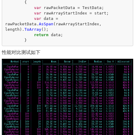
{
var
rawPacketData
=
TestData
;
var
rawArrayStartIndex
=
start
;
var
data
=
rawPacketData
.
AsSpan
(
rawArrayStartIndex
,
length
).
ToArray
();
return
data
;
}
性能对比测试如下