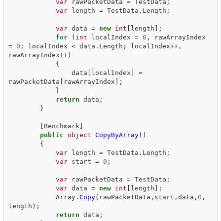
var
rawPacketData
=
TestData
;
var
length
=
TestData
.
Length
;
var
data
=
new
int
[
length
];
for
(
int
localIndex
=
0
,
rawArrayIndex
=
0
;
localIndex
<
data
.
Length
;
localIndex
++,
rawArrayIndex
++)
{
data
[
localIndex
]
=
rawPacketData
[
rawArrayIndex
];
}
return
data
;
}
[
Benchmark
]
public
object
CopyByArray
()
{
var
length
=
TestData
.
Length
;
var
start
=
0
;
var
rawPacketData
=
TestData
;
var
data
=
new
int
[
length
];
Array
.
Copy
(
rawPacketData
,
start
,
data
,
0
,
length
);
return
data
;