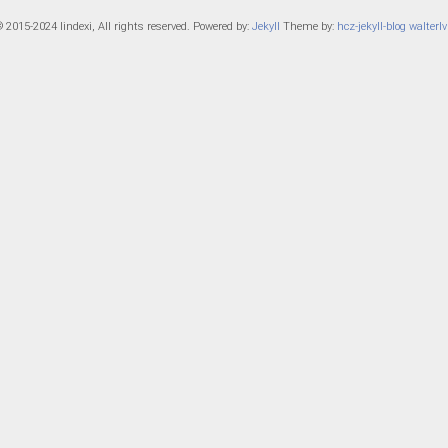
 2015-2024 lindexi, All rights reserved. Powered by:
Jekyll
Theme by:
hcz-jekyll-blog
walterlv