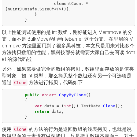
elementCount
*
(
nuint
)
Unsafe
.
SizeOf
<
T
>());
}
}
以上性能测试使用的是 int 数组，刚好能进入 Memmove 的分
支，而不是 BulkMoveWithWriteBarrier 这个分支。在里层的 M
emmove 方法里面用到了很多黑科技，本文只是用来对比多个
方法拷贝数组的性能，黑科技部分就需要大家自己去阅读 dotn
et 的源代码啦
另外，如果需要做完全的数组的拷贝，数组里面存放的是值类
型对象，如 int 类型，那么拷贝整个数组还有另一个可选项是
通过
方法进行拷贝，代码如下
Clone
public
object
CopyByClone
()
{
var
data
=
(
int
[])
TestData
.
Clone
();
return
data
;
}
使用
的方法的行为是返回数组的浅表拷贝，也就是说
Clone
数组里面的元素没有做深拷贝，只是拷贝数组本身而已。对于