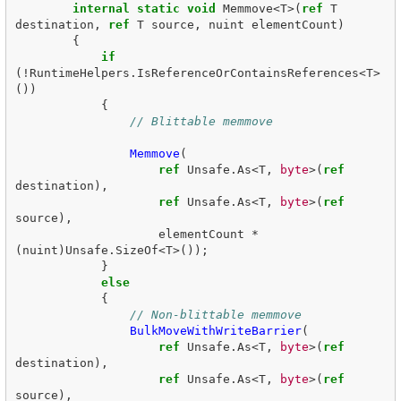
internal
static
void
Memmove
<
T
>(
ref
T
destination
,
ref
T
source
,
nuint
elementCount
)
{
if
(!
RuntimeHelpers
.
IsReferenceOrContainsReferences
<
T
>
())
{
// Blittable memmove
Memmove
(
ref
Unsafe
.
As
<
T
,
byte
>(
ref
destination
),
ref
Unsafe
.
As
<
T
,
byte
>(
ref
source
),
elementCount
*
(
nuint
)
Unsafe
.
SizeOf
<
T
>());
}
else
{
// Non-blittable memmove
BulkMoveWithWriteBarrier
(
ref
Unsafe
.
As
<
T
,
byte
>(
ref
destination
),
ref
Unsafe
.
As
<
T
,
byte
>(
ref
source
),