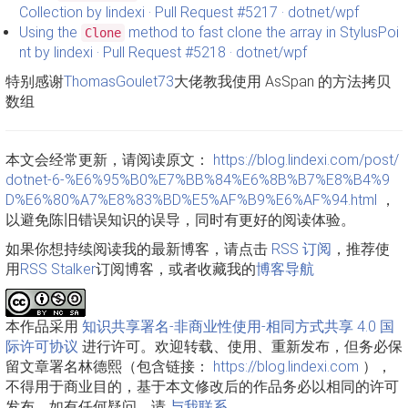
Collection by lindexi · Pull Request #5217 · dotnet/wpf
Using the
method to fast clone the array in StylusPoi
Clone
nt by lindexi · Pull Request #5218 · dotnet/wpf
特别感谢
ThomasGoulet73
大佬教我使用 AsSpan 的方法拷贝
数组
本文会经常更新，请阅读原文：
https://blog.lindexi.com/post/
dotnet-6-%E6%95%B0%E7%BB%84%E6%8B%B7%E8%B4%9
D%E6%80%A7%E8%83%BD%E5%AF%B9%E6%AF%94.html
，
以避免陈旧错误知识的误导，同时有更好的阅读体验。
如果你想持续阅读我的最新博客，请点击
RSS 订阅
，推荐使
用
RSS Stalker
订阅博客，或者收藏我的
博客导航
本作品采用
知识共享署名-非商业性使用-相同方式共享 4.0 国
际许可协议
进行许可。欢迎转载、使用、重新发布，但务必保
留文章署名林德熙（包含链接：
https://blog.lindexi.com
），
不得用于商业目的，基于本文修改后的作品务必以相同的许可
发布。如有任何疑问，请
与我联系
。