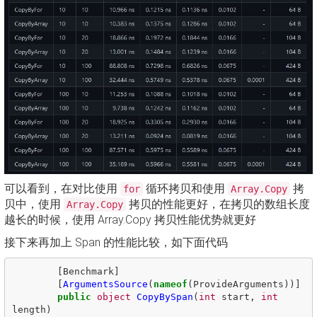
可以看到，在对比使用
循环拷贝和使用
拷
for
Array.Copy
贝中，使用
拷贝的性能更好，在拷贝的数组长度
Array.Copy
越长的时候，使用 Array.Copy 拷贝性能优势就更好
接下来再加上 Span 的性能比较，如下面代码
[
Benchmark
]
[
ArgumentsSource
(
nameof
(
ProvideArguments
))]
public
object
CopyBySpan
(
int
start
,
int
length
)