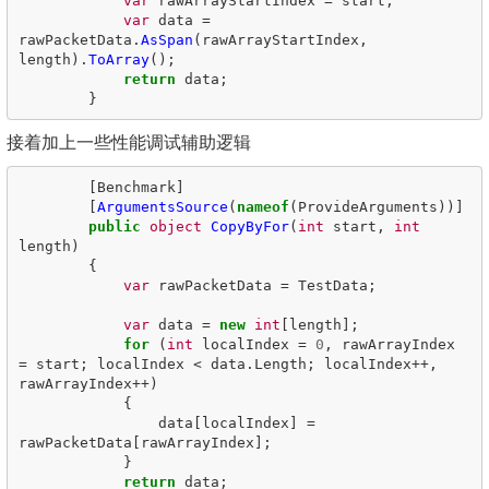
var
rawArrayStartIndex
=
start
;
var
data
=
rawPacketData
.
AsSpan
(
rawArrayStartIndex
,
length
).
ToArray
();
return
data
;
}
接着加上一些性能调试辅助逻辑
[
Benchmark
]
[
ArgumentsSource
(
nameof
(
ProvideArguments
))]
public
object
CopyByFor
(
int
start
,
int
length
)
{
var
rawPacketData
=
TestData
;
var
data
=
new
int
[
length
];
for
(
int
localIndex
=
0
,
rawArrayIndex
=
start
;
localIndex
<
data
.
Length
;
localIndex
++,
rawArrayIndex
++)
{
data
[
localIndex
]
=
rawPacketData
[
rawArrayIndex
];
}
return
data
;