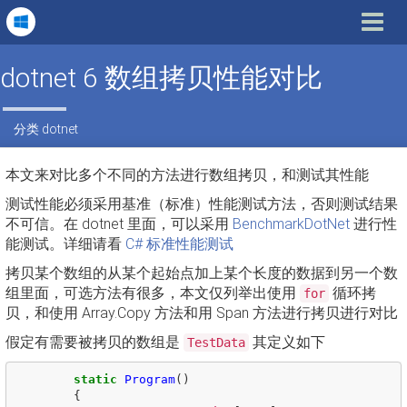
Toggle
navigat
dotnet 6 数组拷贝性能对比
分类
dotnet
本文来对比多个不同的方法进行数组拷贝，和测试其性能
测试性能必须采用基准（标准）性能测试方法，否则测试结果
不可信。在 dotnet 里面，可以采用
BenchmarkDotNet
进行性
能测试。详细请看
C# 标准性能测试
拷贝某个数组的从某个起始点加上某个长度的数据到另一个数
组里面，可选方法有很多，本文仅列举出使用
循环拷
for
贝，和使用 Array.Copy 方法和用 Span 方法进行拷贝进行对比
假定有需要被拷贝的数组是
其定义如下
TestData
static
Program
()
{