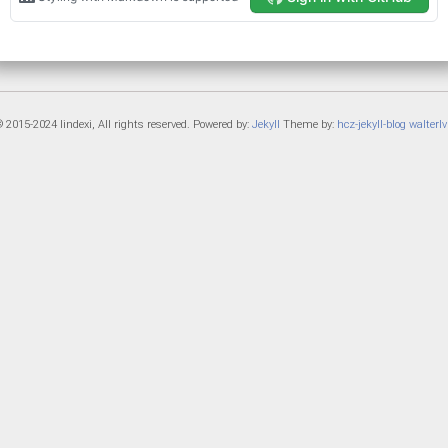
 2015-2024 lindexi, All rights reserved. Powered by:
Jekyll
Theme by:
hcz-jekyll-blog
walterlv