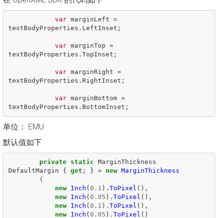
var
marginLeft
=
textBodyProperties
.
LeftInset
;
var
marginTop
=
textBodyProperties
.
TopInset
;
var
marginRight
=
textBodyProperties
.
RightInset
;
var
marginBottom
=
textBodyProperties
.
BottomInset
;
单位： EMU
默认值如下
private
static
MarginThickness
DefaultMargin
{
get
;
}
=
new
MarginThickness
(
new
Inch
(
0.1
).
ToPixel
(),
new
Inch
(
0.05
).
ToPixel
(),
new
Inch
(
0.1
).
ToPixel
(),
new
Inch
(
0.05
).
ToPixel
()