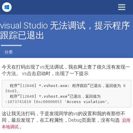
Toggle
navigat
visual Studio 无法调试，提示程序
跟踪已退出
分类
今天在打码出现了vs无法调试，我在网上查了很久没有发现一
个方法。 vs点击启动时，出现了一下提示
程序“
[
12648
]
*.
vshost
.
exe
:
程序跟踪”已退出，返回值为
0
(
0x0
)
。
程序“
[
12648
]
*.
vshost
.
exe
”已退出，返回值为
-
1073741819
(
0xc0000005
)
'
Access
violation
'。
这让我无法打码，于是发现同学的vs的设置和我的有那些不
同，最后发现了，在工程属性，Debug页面里，没有勾选
启用
。
本地调试