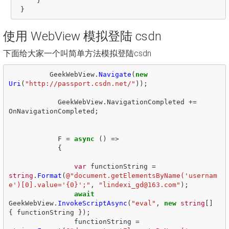
     }

使用 WebView 模拟登陆 csdn
下面给大家一个叫简单方法模拟登陆csdn
GeekWebView
.
Navigate
(
new
Uri
(
"http://passport.csdn.net/"
));
GeekWebView
.
NavigationCompleted
+=
OnNavigationCompleted
;
F
=
async
()
=>
{
var
functionString
=
string
.
Format
(
@"document.getElementsByName('usernam
e')[0].value='{0}';"
,
"lindexi_gd@163.com"
);
await
GeekWebView
.
InvokeScriptAsync
(
"eval"
,
new
string
[]
{
functionString
});
functionString
=