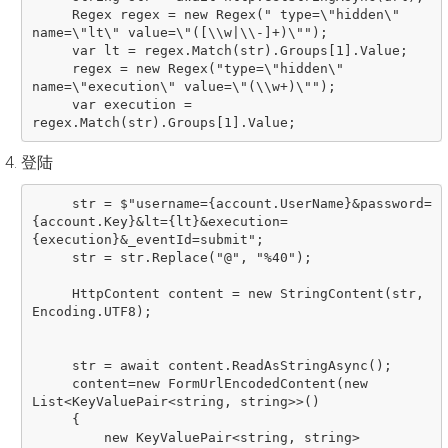
     Regex regex = new Regex(" type=\"hidden\" 
name=\"lt\" value=\"([\\w|\\-]+)\"");

     var lt = regex.Match(str).Groups[1].Value;

     regex = new Regex("type=\"hidden\" 
name=\"execution\" value=\"(\\w+)\"");

     var execution = 
登陆
     str = $"username={account.UserName}&password=
{account.Key}&lt={lt}&execution=
{execution}&_eventId=submit";

     str = str.Replace("@", "%40");

     HttpContent content = new StringContent(str, 
Encoding.UTF8);

     str = await content.ReadAsStringAsync();

     content=new FormUrlEncodedContent(new 
List<KeyValuePair<string, string>>()

     {

         new KeyValuePair<string, string>