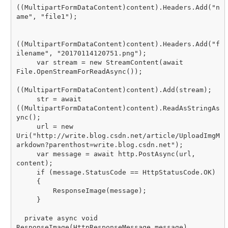
((MultipartFormDataContent)content).Headers.Add("n
ame", "file1");

((MultipartFormDataContent)content).Headers.Add("f
ilename", "20170114120751.png");

     var stream = new StreamContent(await 
File.OpenStreamForReadAsync());

((MultipartFormDataContent)content).Add(stream);

     str = await 
((MultipartFormDataContent)content).ReadAsStringAs
ync();

     url = new 
Uri("http://write.blog.csdn.net/article/UploadImgM
arkdown?parenthost=write.blog.csdn.net");

     var message = await http.PostAsync(url, 
content);

     if (message.StatusCode == HttpStatusCode.OK)

     {

         ResponseImage(message);

     }

  private async void 
ResponseImage(HttpResponseMessage message)
