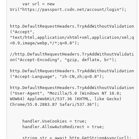
     var url = new 
Uri("https://passport.csdn.net/account/login");

http.DefaultRequestHeaders.TryAddWithoutValidation
("Accept", 
"text/html,application/xhtml+xml,application/xml;q
=0.9,image/webp,*/*;q=0.8");

//http.DefaultRequestHeaders.TryAddWithoutValidati
on("Accept-Encoding", "gzip, deflate, br");

http.DefaultRequestHeaders.TryAddWithoutValidation
("Accept-Language", "zh-CN,zh;q=0.8");

http.DefaultRequestHeaders.TryAddWithoutValidation
("User-Agent", "Mozilla/5.0 (Windows NT 10.0; 
WOW64) AppleWebKit/537.36 (KHTML, like Gecko) 
Chrome/55.0.2883.87 Safari/537.36");

     handler.UseCookies = true;

     handler.AllowAutoRedirect = true;

     string str = await http.GetStringAsync(url);
