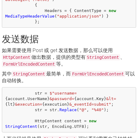
{
Headers
=
{
ContentType
=
new
MediaTypeHeaderValue
(
"application/json"
)
}
};
发送数据
如果需要使用 Post 或 get 发送数据，那么可以使用
做出数据，提供的类型有
、
HttpContent
StringContent
等。
FormUrlEncodedContent
其中
最简单，而
可以
StringContent
FormUrlEncodedContent
自动转换。
str
=
$"username=
{
account
.
UserName
}
&password=
{
account
.
Key
}
&lt=
{
lt
}
&execution=
{
execution
}
&_eventId=submit"
;
str
=
str
.
Replace
(
"@"
,
"%40"
);
HttpContent
content
=
new
StringContent
(
str
,
Encoding
.
UTF8
);