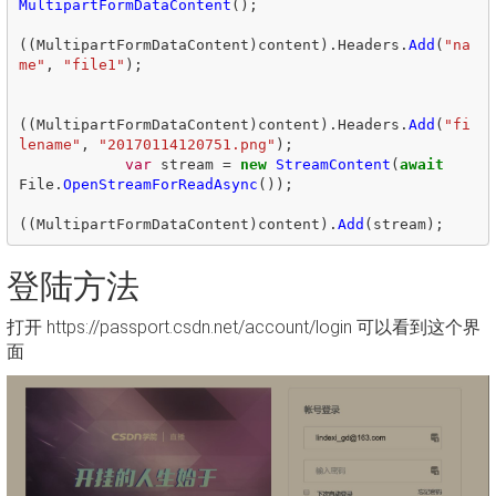
MultipartFormDataContent
();
((
MultipartFormDataContent
)
content
).
Headers
.
Add
(
"na
me"
,
"file1"
);
((
MultipartFormDataContent
)
content
).
Headers
.
Add
(
"fi
lename"
,
"20170114120751.png"
);
var
stream
=
new
StreamContent
(
await
File
.
OpenStreamForReadAsync
());
((
MultipartFormDataContent
)
content
).
Add
(
stream
);
登陆方法
打开 https://passport.csdn.net/account/login 可以看到这个界
面