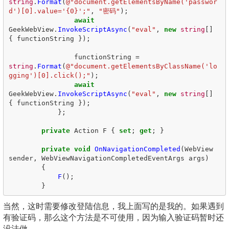
string
.
Format
(
@"document.getElementsByName('passwor
d')[0].value='{0}';"
,
"密码"
);
await
GeekWebView
.
InvokeScriptAsync
(
"eval"
,
new
string
[]
{
functionString
});
functionString
=
string
.
Format
(
@"document.getElementsByClassName('lo
gging')[0].click();"
);
await
GeekWebView
.
InvokeScriptAsync
(
"eval"
,
new
string
[]
{
functionString
});
};
private
Action
F
{
set
;
get
;
}
private
void
OnNavigationCompleted
(
WebView
sender
,
WebViewNavigationCompletedEventArgs
args
)
{
F
();
}
当然，这时需要修改登陆信息，我上面写的是我的。如果遇到
有验证码，那么这个方法是不可使用，因为输入验证码暂时还
没法做。