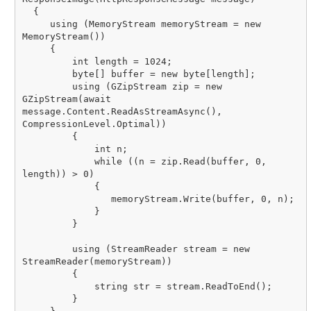
  {

     using (MemoryStream memoryStream = new 
MemoryStream())

     {

         int length = 1024;

         byte[] buffer = new byte[length];

         using (GZipStream zip = new 
GZipStream(await 
message.Content.ReadAsStreamAsync(), 
CompressionLevel.Optimal))

         {

             int n;

             while ((n = zip.Read(buffer, 0, 
length)) > 0)

             {

                memoryStream.Write(buffer, 0, n);

             }

         }

         using (StreamReader stream = new 
StreamReader(memoryStream))

         {

             string str = stream.ReadToEnd();

         }
