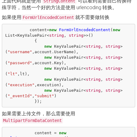
上面代码就是使用
可以看到需要自己转换特
StringContent
殊字符，当然一个好的方法是使用 urlencoding 转换。
如果使用
就不需要做转换
FormUrlEncodedContent
content
=
new
FormUrlEncodedContent
(
new
List
<
KeyValuePair
<
string
,
string
>>()
{
new
KeyValuePair
<
string
,
string
>
(
"username"
,
account
.
UserName
),
new
KeyValuePair
<
string
,
string
>
(
"password"
,
account
.
Key
),
new
KeyValuePair
<
string
,
string
>
(
"lt"
,
lt
),
new
KeyValuePair
<
string
,
string
>
(
"execution"
,
execution
),
new
KeyValuePair
<
string
,
string
>
(
"_eventId"
,
"submit"
)
});
如果需要上传文件，那么需要使用
MultipartFormDataContent
content
=
new