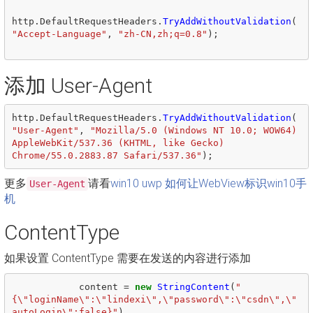
http
.
DefaultRequestHeaders
.
TryAddWithoutValidation
(
"Accept-Language"
,
"zh-CN,zh;q=0.8"
);
添加 User-Agent
http
.
DefaultRequestHeaders
.
TryAddWithoutValidation
(
"User-Agent"
,
"Mozilla/5.0 (Windows NT 10.0; WOW64) 
AppleWebKit/537.36 (KHTML, like Gecko) 
Chrome/55.0.2883.87 Safari/537.36"
);
更多
请看
win10 uwp 如何让WebView标识win10手
User-Agent
机
ContentType
如果设置 ContentType 需要在发送的内容进行添加
content
=
new
StringContent
(
"
{\"loginName\":\"lindexi\",\"password\":\"csdn\",\"
autoLogin\":false}"
)