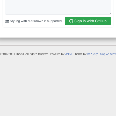
 2015-2024 lindexi, All rights reserved. Powered by:
Jekyll
Theme by:
hcz-jekyll-blog
walterlv