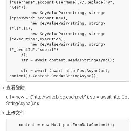
("username",account.UserName),//.Replace("@", 
"%40")),

         new KeyValuePair<string, string>
("password",account.Key),

         new KeyValuePair<string, string>
("lt",lt),

         new KeyValuePair<string, string>
("execution",execution),

         new KeyValuePair<string, string>
("_eventId","submit")

     });

     str = await content.ReadAsStringAsync();

     str = await (await http.PostAsync(url, 
查看登陆
url = new Uri(“http://write.blog.csdn.net/”); str = await http.Get
StringAsync(url);
上传文件
    content = new MultipartFormDataContent();
