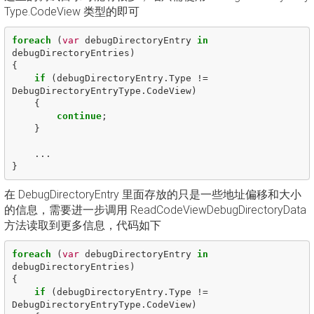
Type.CodeView 类型的即可
foreach
(
var
debugDirectoryEntry
in
debugDirectoryEntries
)
{
if
(
debugDirectoryEntry
.
Type
!=
DebugDirectoryEntryType
.
CodeView
)
{
continue
;
}
...
}
在 DebugDirectoryEntry 里面存放的只是一些地址偏移和大小
的信息，需要进一步调用 ReadCodeViewDebugDirectoryData
方法读取到更多信息，代码如下
foreach
(
var
debugDirectoryEntry
in
debugDirectoryEntries
)
{
if
(
debugDirectoryEntry
.
Type
!=
DebugDirectoryEntryType
.
CodeView
)