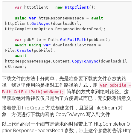
var
httpClient
=
new
HttpClient
();
using
var
httpResponseMessage
=
await
httpClient
.
GetAsync
(
downloadUrl
,
HttpCompletionOption
.
ResponseHeadersRead
);
var
pdbFile
=
Path
.
GetFullPath
(
pdbName
);
await
using
var
downloadFileStream
=
File
.
Create
(
pdbFile
);
await
httpResponseMessage
.
Content
.
CopyToAsync
(
downloadFil
eStream
);
下载文件的方法十分简单，先是准备要下载的文件存放的路
径，我这里使用的是相对工作路径的方式，即
var pdbFile =
简单的方式拿到绝对路径。这
Path.GetFullPath(pdbName);
里获取绝对路径仅仅只是为了方便调试而已，无实际逻辑意义
接着使用 File.Create 方法创建文件，且返回 FileStream 对
象，方便进行下载内容的 CopyToAsync 写入到文件
以上代码的另一个细节是请求的时候带上了 HttpCompletionO
ption.ResponseHeadersRead 参数，带上这个参数将告诉 Http