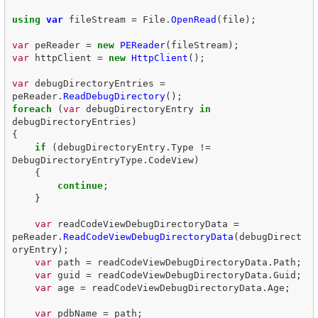
using
var
fileStream
=
File
.
OpenRead
(
file
);
var
peReader
=
new
PEReader
(
fileStream
);
var
httpClient
=
new
HttpClient
();
var
debugDirectoryEntries
=
peReader
.
ReadDebugDirectory
();
foreach
(
var
debugDirectoryEntry
in
debugDirectoryEntries
)
{
if
(
debugDirectoryEntry
.
Type
!=
DebugDirectoryEntryType
.
CodeView
)
{
continue
;
}
var
readCodeViewDebugDirectoryData
=
peReader
.
ReadCodeViewDebugDirectoryData
(
debugDirect
oryEntry
);
var
path
=
readCodeViewDebugDirectoryData
.
Path
;
var
guid
=
readCodeViewDebugDirectoryData
.
Guid
;
var
age
=
readCodeViewDebugDirectoryData
.
Age
;
var
pdbName
=
path
;