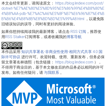
本文会经常更新，请阅读原文：
https://blog.lindexi.com/post/
dotnet-%E7%AE%80%E5%8D%95%E5%86%99%E4%B8%80%E
4%B8%AA-pdb-%E7%AC%A6%E5%8F%B7%E6%96%87%E4%B
B%B6%E4%B8%8B%E8%BD%BD%E5%99%A8.html
，以避免陈
旧错误知识的误导，同时有更好的阅读体验。
如果你想持续阅读我的最新博客，请点击
RSS 订阅
，推荐使
用
RSS Stalker
订阅博客，或者收藏我的
博客导航
本作品采用
知识共享署名-非商业性使用-相同方式共享 4.0 国
际许可协议
进行许可。欢迎转载、使用、重新发布，但务必保
留文章署名林德熙（包含链接：
https://blog.lindexi.com
），
不得用于商业目的，基于本文修改后的作品务必以相同的许可
发布。如有任何疑问，请
与我联系
。