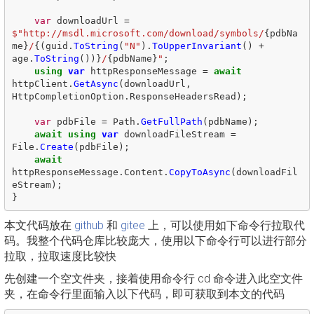
var
downloadUrl
=
$"http://msdl.microsoft.com/download/symbols/
{
pdbNa
me
}
/
{(
guid
.
ToString
(
"N"
).
ToUpperInvariant
()
+
age
.
ToString
())}
/
{
pdbName
}
"
;
using
var
httpResponseMessage
=
await
httpClient
.
GetAsync
(
downloadUrl
,
HttpCompletionOption
.
ResponseHeadersRead
);
var
pdbFile
=
Path
.
GetFullPath
(
pdbName
);
await
using
var
downloadFileStream
=
File
.
Create
(
pdbFile
);
await
httpResponseMessage
.
Content
.
CopyToAsync
(
downloadFil
eStream
);
}
本文代码放在
github
和
gitee
上，可以使用如下命令行拉取代
码。我整个代码仓库比较庞大，使用以下命令行可以进行部分
拉取，拉取速度比较快
先创建一个空文件夹，接着使用命令行 cd 命令进入此空文件
夹，在命令行里面输入以下代码，即可获取到本文的代码