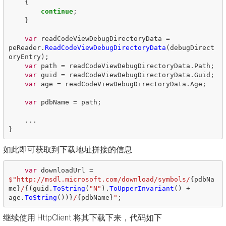
{
continue
;
}
var
readCodeViewDebugDirectoryData
=
peReader
.
ReadCodeViewDebugDirectoryData
(
debugDirect
oryEntry
);
var
path
=
readCodeViewDebugDirectoryData
.
Path
;
var
guid
=
readCodeViewDebugDirectoryData
.
Guid
;
var
age
=
readCodeViewDebugDirectoryData
.
Age
;
var
pdbName
=
path
;
...
}
如此即可获取到下载地址拼接的信息
var
downloadUrl
=
$"http://msdl.microsoft.com/download/symbols/
{
pdbNa
me
}
/
{(
guid
.
ToString
(
"N"
).
ToUpperInvariant
()
+
age
.
ToString
())}
/
{
pdbName
}
"
;
继续使用 HttpClient 将其下载下来，代码如下