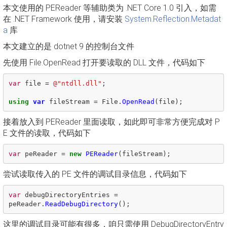
本文使用的 PEReader 等辅助类为 .NET Core 1.0 引入，如需
在 .NET Framework 使用，请安装
System.Reflection.Metadat
a
库
本文建立的是 dotnet 9 的控制台文件
先使用 File.OpenRead 打开要读取的 DLL 文件，代码如下
var
file
=
@"ntdll.dll"
;
using
var
fileStream
=
File
.
OpenRead
(
file
);
接着放入到 PEReader 里面读取，如此即可非常方便完成对 P
E 文件的读取，代码如下
var
peReader
=
new
PEReader
(
fileStream
);
尝试读取传入的 PE 文件的调试目录信息，代码如下
var
debugDirectoryEntries
=
peReader
.
ReadDebugDirectory
();
这里的调试目录可能有很多，咱只需使用 DebugDirectoryEntry