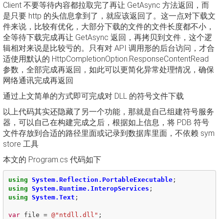
Client 不要等待内容都拉取完了再让 GetAsync 方法返回，而
是只要 http 的头信息拿到了，就应该返回了。这一点对下载文
件来说，比较有优化，大部分下载的文件的文件长度都不小，
全等待下载完成再让 GetAsync 返回，再拷贝到文件，这个逻
辑相对来说是比较亏的。只有对 API 调用形的后台访问，才合
适使用默认的 HttpCompletionOption.ResponseContentRead
参数，全部完成再返回，如此可以更简化异常处理情况，确保
网络通讯完成再返回
通过上文简单的方式即可完成对 DLL 的符号文件下载
以上代码其实还隐藏了另一个功能，那就是自己组建符号服务
器，可以自己在构建完成之后，根据如上信息，将 PDB 符号
文件存放到合适的路径里面或记录到数据库里面，不依赖 sym
store 工具
本文的 Program.cs 代码如下
using
System.Reflection.PortableExecutable
;
using
System.Runtime.InteropServices
;
using
System.Text
;
var
file
=
@"ntdll.dll"
;