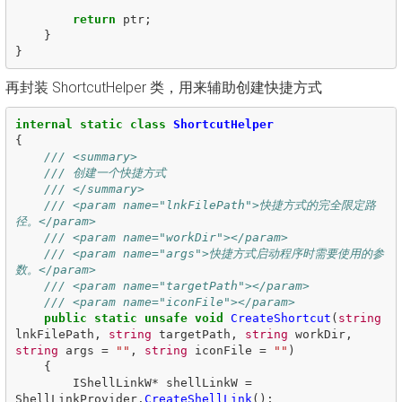
return
ptr
;
}
}
再封装 ShortcutHelper 类，用来辅助创建快捷方式
internal
static
class
ShortcutHelper
{
/// <summary>
/// 创建一个快捷方式
/// </summary>
/// <param name="lnkFilePath">快捷方式的完全限定路
径。</param>
/// <param name="workDir"></param>
/// <param name="args">快捷方式启动程序时需要使用的参
数。</param>
/// <param name="targetPath"></param>
/// <param name="iconFile"></param>
public
static
unsafe
void
CreateShortcut
(
string
lnkFilePath
,
string
targetPath
,
string
workDir
,
string
args
=
""
,
string
iconFile
=
""
)
{
IShellLinkW
*
shellLinkW
=
ShellLinkProvider
.
CreateShellLink
();