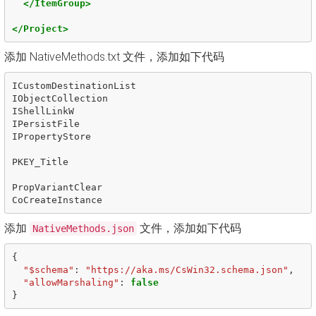
</ItemGroup>
</Project>
添加 NativeMethods.txt 文件，添加如下代码
ICustomDestinationList
IObjectCollection
IShellLinkW
IPersistFile
IPropertyStore
PKEY_Title
PropVariantClear
CoCreateInstance
添加
文件，添加如下代码
NativeMethods.json
{
"$schema"
:
"https://aka.ms/CsWin32.schema.json"
,
"allowMarshaling"
:
false
}