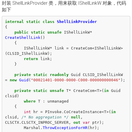
封装 ShellLinkProvider 类，用来获取 IShellLinkW 对象，代码
如下
internal
static
class
ShellLinkProvider
{
public
static
unsafe
IShellLinkW
*
CreateShellLink
()
{
IShellLinkW
*
link
=
CreateCom
<
IShellLinkW
>
(
CLSID_IShellLinkW
);
return
link
;
}
private
static
readonly
Guid
CLSID_IShellLinkW
=
new
Guid
(
"00021401-0000-0000-C000-000000000046"
);
private
static
unsafe
T
*
CreateCom
<
T
>(
in
Guid
clsid
)
where
T
:
unmanaged
{
int
hr
=
PInvoke
.
CoCreateInstance
<
T
>(
in
clsid
,
/* No aggregation */
null
,
CLSCTX
.
CLSCTX_INPROC_SERVER
,
out
var
ptr
);
Marshal
.
ThrowExceptionForHR
(
hr
);