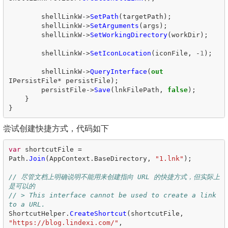
shellLinkW
->
SetPath
(
targetPath
);
shellLinkW
->
SetArguments
(
args
);
shellLinkW
->
SetWorkingDirectory
(
workDir
);
shellLinkW
->
SetIconLocation
(
iconFile
,
-
1
);
shellLinkW
->
QueryInterface
(
out
IPersistFile
*
persistFile
);
persistFile
->
Save
(
lnkFilePath
,
false
);
}
}
尝试创建快捷方式，代码如下
var
shortcutFile
=
Path
.
Join
(
AppContext
.
BaseDirectory
,
"1.lnk"
);
// 尽管文档上明确说明不能用来创建指向 URL 的快捷方式，但实际上
是可以的
// > This interface cannot be used to create a link 
to a URL.
ShortcutHelper
.
CreateShortcut
(
shortcutFile
,
"https://blog.lindexi.com/"
,