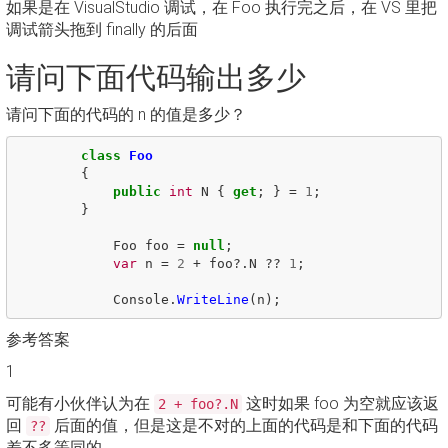
如果是在 VisualStudio 调试，在 Foo 执行完之后，在 VS 里把
调试箭头拖到 finally 的后面
请问下面代码输出多少
请问下面的代码的 n 的值是多少？
class
Foo
{
public
int
N
{
get
;
}
=
1
;
}
Foo
foo
=
null
;
var
n
=
2
+
foo
?.
N
??
1
;
Console
.
WriteLine
(
n
);
参考答案
1
可能有小伙伴认为在
这时如果 foo 为空就应该返
2 + foo?.N
回
后面的值，但是这是不对的上面的代码是和下面的代码
??
差不多等同的