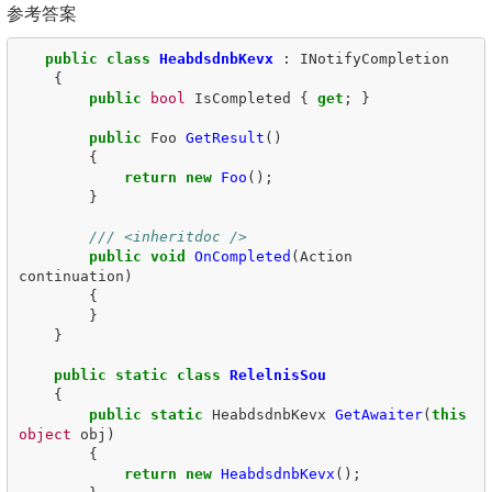
参考答案
public
class
HeabdsdnbKevx
:
INotifyCompletion
{
public
bool
IsCompleted
{
get
;
}
public
Foo
GetResult
()
{
return
new
Foo
();
}
/// <inheritdoc />
public
void
OnCompleted
(
Action
continuation
)
{
}
}
public
static
class
RelelnisSou
{
public
static
HeabdsdnbKevx
GetAwaiter
(
this
object
obj
)
{
return
new
HeabdsdnbKevx
();