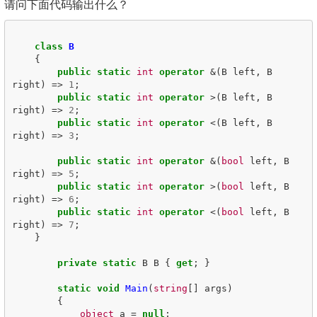
请问下面代码输出什么？
class
B
{
public
static
int
operator
&(
B
left
,
B
right
)
=>
1
;
public
static
int
operator
>(
B
left
,
B
right
)
=>
2
;
public
static
int
operator
<(
B
left
,
B
right
)
=>
3
;
public
static
int
operator
&(
bool
left
,
B
right
)
=>
5
;
public
static
int
operator
>(
bool
left
,
B
right
)
=>
6
;
public
static
int
operator
<(
bool
left
,
B
right
)
=>
7
;
}
private
static
B
B
{
get
;
}
static
void
Main
(
string
[]
args
)
{
object
a
=
null
;