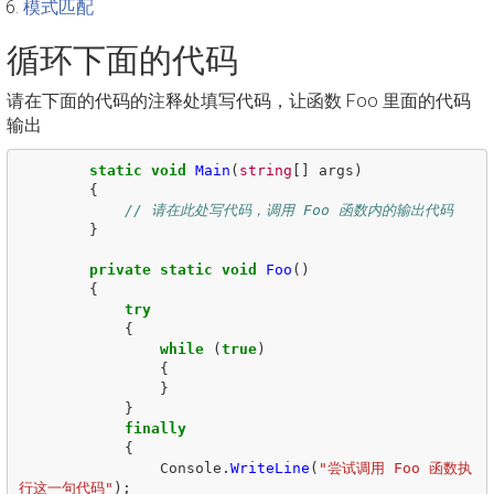
模式匹配
循环下面的代码
请在下面的代码的注释处填写代码，让函数 Foo 里面的代码
输出
static
void
Main
(
string
[]
args
)
{
// 请在此处写代码，调用 Foo 函数内的输出代码
}
private
static
void
Foo
()
{
try
{
while
(
true
)
{
}
}
finally
{
Console
.
WriteLine
(
"尝试调用 Foo 函数执
行这一句代码"
);