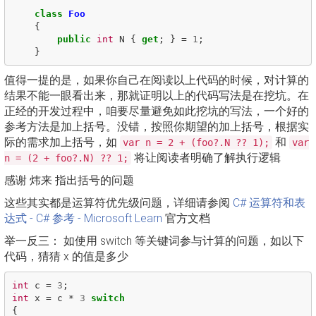
class
Foo
{
public
int
N
{
get
;
}
=
1
;
}
值得一提的是，如果你自己在阅读以上代码的时候，对计算的
结果不能一眼看出来，那就证明以上的代码写法是在挖坑。在
正经的开发过程中，咱要尽量避免如此挖坑的写法，一个好的
参考方法是加上括号。没错，按照你期望的加上括号，根据实
际的需求加上括号，如
和
var n = 2 + (foo?.N ?? 1);
var
将让阅读者明确了解执行逻辑
n = (2 + foo?.N) ?? 1;
感谢 炜来 指出括号的问题
这些其实都是运算符优先级问题，详细请参阅
C# 运算符和表
达式 - C# 参考 - Microsoft Learn
官方文档
举一反三： 如使用 switch 等关键词参与计算的问题，如以下
代码，猜猜 x 的值是多少
int
c
=
3
;
int
x
=
c
*
3
switch
{