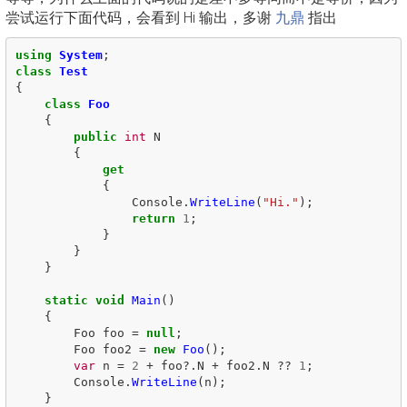
尝试运行下面代码，会看到 Hi 输出，多谢
九鼎
指出
using
System
;
class
Test
{
class
Foo
{
public
int
N
{
get
{
Console
.
WriteLine
(
"Hi."
);
return
1
;
}
}
}
static
void
Main
()
{
Foo
foo
=
null
;
Foo
foo2
=
new
Foo
();
var
n
=
2
+
foo
?.
N
+
foo2
.
N
??
1
;
Console
.
WriteLine
(
n
);
}