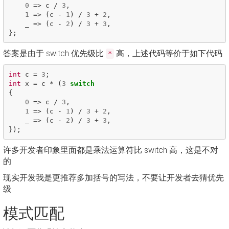
0
=>
c
/
3
,
1
=>
(
c
-
1
)
/
3
+
2
,
_
=>
(
c
-
2
)
/
3
+
3
,
};
答案是由于 switch 优先级比
高，上述代码等价于如下代码
*
int
c
=
3
;
int
x
=
c
*
(
3
switch
{
0
=>
c
/
3
,
1
=>
(
c
-
1
)
/
3
+
2
,
_
=>
(
c
-
2
)
/
3
+
3
,
});
许多开发者印象里面都是乘法运算符比 switch 高，这是不对
的
现实开发我是更推荐多加括号的写法，不要让开发者去猜优先
级
模式匹配