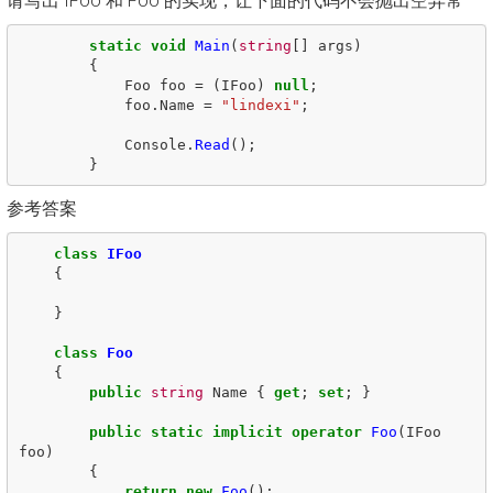
请写出 IFoo 和 Foo 的实现，让下面的代码不会抛出空异常
static
void
Main
(
string
[]
args
)
{
Foo
foo
=
(
IFoo
)
null
;
foo
.
Name
=
"lindexi"
;
Console
.
Read
();
}
参考答案
class
IFoo
{
}
class
Foo
{
public
string
Name
{
get
;
set
;
}
public
static
implicit
operator
Foo
(
IFoo
foo
)
{
return
new
Foo
();