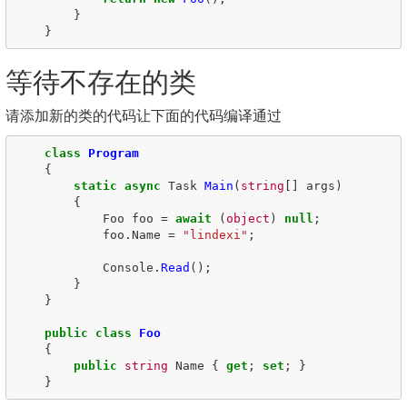
}
}
等待不存在的类
请添加新的类的代码让下面的代码编译通过
class
Program
{
static
async
Task
Main
(
string
[]
args
)
{
Foo
foo
=
await
(
object
)
null
;
foo
.
Name
=
"lindexi"
;
Console
.
Read
();
}
}
public
class
Foo
{
public
string
Name
{
get
;
set
;
}
}