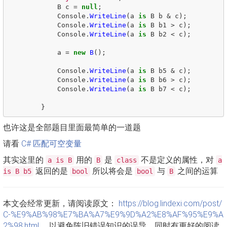
B
c
=
null
;
Console
.
WriteLine
(
a
is
B
b
&
c
);
Console
.
WriteLine
(
a
is
B
b1
>
c
);
Console
.
WriteLine
(
a
is
B
b2
<
c
);
a
=
new
B
();
Console
.
WriteLine
(
a
is
B
b5
&
c
);
Console
.
WriteLine
(
a
is
B
b6
>
c
);
Console
.
WriteLine
(
a
is
B
b7
<
c
);
}
也许这是全部题目里面最简单的一道题
请看
C# 匹配可空变量
其实这里的
用的
是
不是定义的属性，对
a is B
B
class
a
返回的是
所以将会是
与
之间的运算
is B b5
bool
bool
B
本文会经常更新，请阅读原文：
https://blog.lindexi.com/post/
C-%E9%AB%98%E7%BA%A7%E9%9D%A2%E8%AF%95%E9%A
2%98.html
，以避免陈旧错误知识的误导，同时有更好的阅读