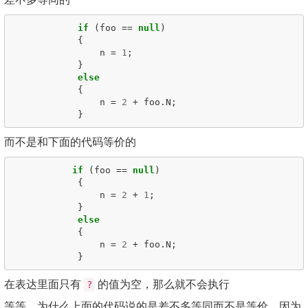
if
(
foo
==
null
)
{
n
=
1
;
}
else
{
n
=
2
+
foo
.
N
;
}
而不是和下面的代码等价的
if
(
foo
==
null
)
{
n
=
2
+
1
;
}
else
{
n
=
2
+
foo
.
N
;
}
在表达里面只有
的值为空，那么就不会执行
?
等等，为什么上面的代码说的是差不多等同而不是等价，因为