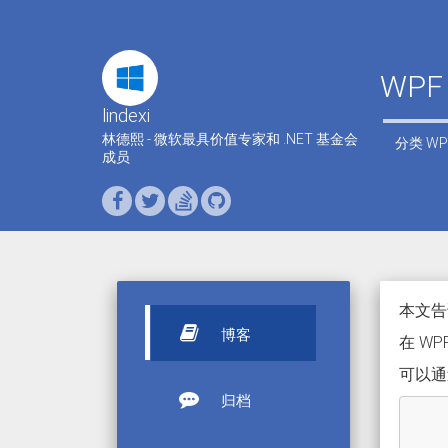
WP
lindexi
林德熙 - 微软最具价值专家和 .NET 基金会
分类
WP
成员
本文告诉
博客
在 WPF
可以通过
归档