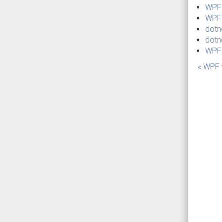
WP
WPF
dot
do
WPF
« W