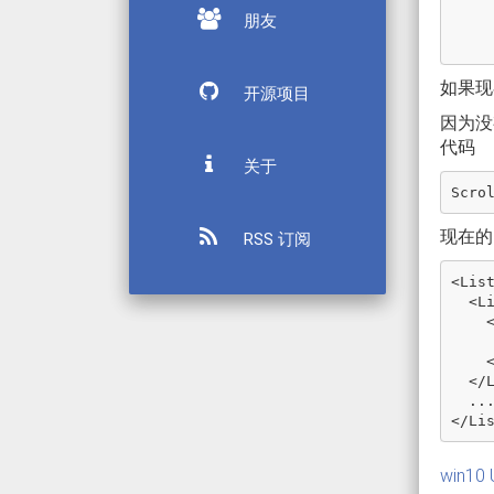
朋友
如果现
开源项目
因为没有
代码
关于
Scro
现在的 
RSS 订阅
<
Lis
<
L
</
..
</
Li
win10 