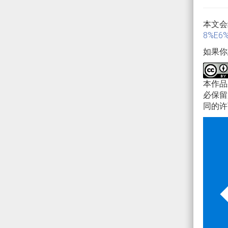
本文会
8%E6%
如果你
本作
必保留
同的许