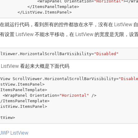
<
WrapPanel
Orientation
=
"Horizontal"
></
Wr
</
ItemsPanelTemplate
>
</
ListView
.
ItemsPanel
>
在就运行代码，看到所有的控件都放在水平，没有在 ListView 
设置 ListView 不能水平移动，在 ListView 的宽度是无限，
llViewer
.
HorizontalScrollBarVisibility
=
"Disabled"
ListView 看起来大概是下面代码
tView
ScrollViewer
.
HorizontalScrollBarVisibility
=
"Disabl
istView
.
ItemsPanel
>
<
ItemsPanelTemplate
>
<
WrapPanel
Orientation
=
"Horizontal"
/>
</
ItemsPanelTemplate
>
ListView
.
ItemsPanel
>
.
stView
>
UWP ListView