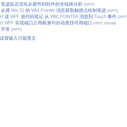
F 笔迹延迟优化从硬件到软件的全链路分析
(
WPF
)
 从裸 Win 32 的 WM_Pointer 消息获取触摸点绘制笔迹
(
WPF
)
net 读 WPF 源代码笔记 从 WM_POINTER 消息到 Touch 事件
(
WPF
tnet WPF 实现端口占用检测与自动查找可用端口
(
WPF
,
dotnet
)
 开发
(
WPF
)
PF 设置输入只能英文