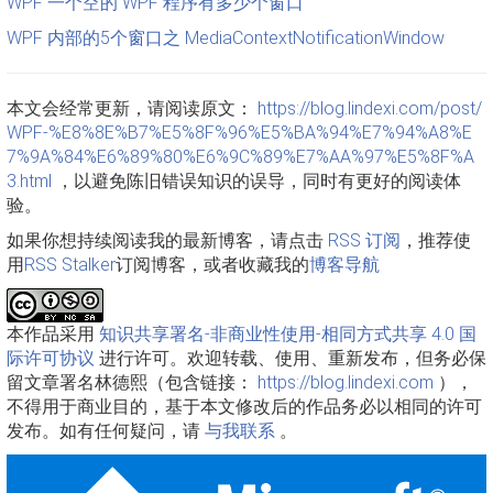
WPF 一个空的 WPF 程序有多少个窗口
WPF 内部的5个窗口之 MediaContextNotificationWindow
本文会经常更新，请阅读原文：
https://blog.lindexi.com/post/
WPF-%E8%8E%B7%E5%8F%96%E5%BA%94%E7%94%A8%E
7%9A%84%E6%89%80%E6%9C%89%E7%AA%97%E5%8F%A
3.html
，以避免陈旧错误知识的误导，同时有更好的阅读体
验。
如果你想持续阅读我的最新博客，请点击
RSS 订阅
，推荐使
用
RSS Stalker
订阅博客，或者收藏我的
博客导航
本作品采用
知识共享署名-非商业性使用-相同方式共享 4.0 国
际许可协议
进行许可。欢迎转载、使用、重新发布，但务必保
留文章署名林德熙（包含链接：
https://blog.lindexi.com
），
不得用于商业目的，基于本文修改后的作品务必以相同的许可
发布。如有任何疑问，请
与我联系
。