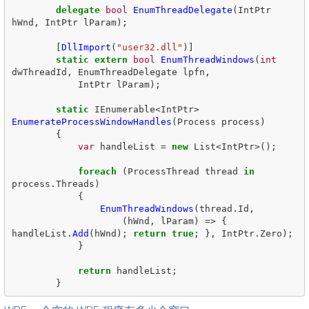
delegate
bool
EnumThreadDelegate
(
IntPtr
hWnd
,
IntPtr
lParam
);
[
DllImport
(
"user32.dll"
)]
static
extern
bool
EnumThreadWindows
(
int
dwThreadId
,
EnumThreadDelegate
lpfn
,
IntPtr
lParam
);
static
IEnumerable
<
IntPtr
>
EnumerateProcessWindowHandles
(
Process
process
)
{
var
handleList
=
new
List
<
IntPtr
>();
foreach
(
ProcessThread
thread
in
process
.
Threads
)
{
EnumThreadWindows
(
thread
.
Id
,
(
hWnd
,
lParam
)
=>
{
handleList
.
Add
(
hWnd
);
return
true
;
},
IntPtr
.
Zero
);
}
return
handleList
;
}