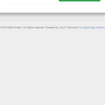
 2015-2024 lindexi, All rights reserved. Powered by:
Jekyll
Theme by:
hcz-jekyll-blog
walterlv