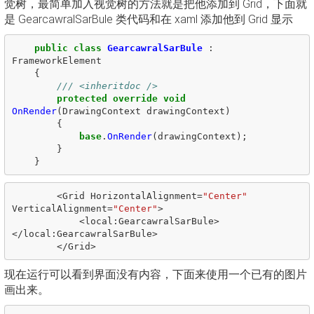
觉树，最简单加入视觉树的方法就是把他添加到 Grid，下面就
是 GearcawralSarBule 类代码和在 xaml 添加他到 Grid 显示
public
class
GearcawralSarBule
:
FrameworkElement
{
/// <inheritdoc />
protected
override
void
OnRender
(
DrawingContext
drawingContext
)
{
base
.
OnRender
(
drawingContext
);
}
}
<
Grid
HorizontalAlignment
=
"Center"
VerticalAlignment
=
"Center"
>
<
local
:
GearcawralSarBule
>
</
local
:
GearcawralSarBule
>
</
Grid
>
现在运行可以看到界面没有内容，下面来使用一个已有的图片
画出来。