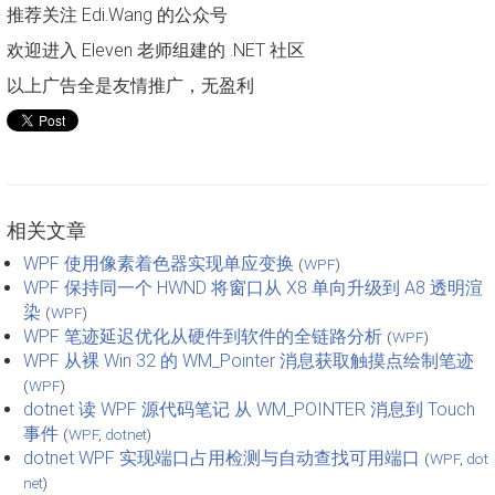
推荐关注 Edi.Wang 的公众号
欢迎进入 Eleven 老师组建的 .NET 社区
以上广告全是友情推广，无盈利
相关文章
WPF 使用像素着色器实现单应变换
(
WPF
)
WPF 保持同一个 HWND 将窗口从 X8 单向升级到 A8 透明渲
染
(
WPF
)
WPF 笔迹延迟优化从硬件到软件的全链路分析
(
WPF
)
WPF 从裸 Win 32 的 WM_Pointer 消息获取触摸点绘制笔迹
(
WPF
)
dotnet 读 WPF 源代码笔记 从 WM_POINTER 消息到 Touch
事件
(
WPF
,
dotnet
)
dotnet WPF 实现端口占用检测与自动查找可用端口
(
WPF
,
dot
net
)