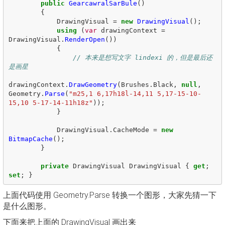
public
GearcawralSarBule
()
{
DrawingVisual
=
new
DrawingVisual
();
using
(
var
drawingContext
=
DrawingVisual
.
RenderOpen
())
{
// 本来是想写文字 lindexi 的，但是最后还
是画星
drawingContext
.
DrawGeometry
(
Brushes
.
Black
,
null
,
Geometry
.
Parse
(
"m25,1 6,17h18l-14,11 5,17-15-10-
15,10 5-17-14-11h18z"
));
}
DrawingVisual
.
CacheMode
=
new
BitmapCache
();
}
private
DrawingVisual
DrawingVisual
{
get
;
set
;
}
上面代码使用 Geometry.Parse 转换一个图形，大家先猜一下
是什么图形。
下面来把上面的 DrawingVisual 画出来