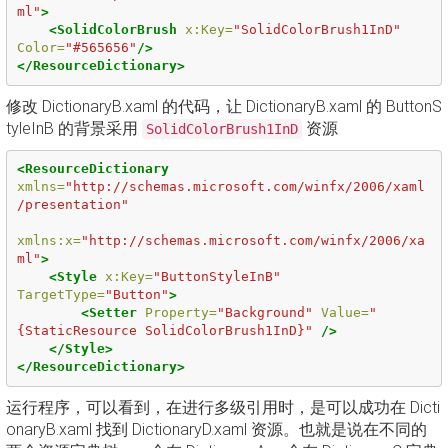
ml"
>
<SolidColorBrush
x:Key=
"SolidColorBrush1InD"
Color=
"#565656"
/>
</ResourceDictionary>
修改 DictionaryB.xaml 的代码，让 DictionaryB.xaml 的 ButtonS
tyleInB 的背景采用
资源
SolidColorBrush1InD
<ResourceDictionary
xmlns=
"http://schemas.microsoft.com/winfx/2006/xaml
/presentation"
xmlns:x=
"http://schemas.microsoft.com/winfx/2006/xa
ml"
>
<Style
x:Key=
"ButtonStyleInB"
TargetType=
"Button"
>
<Setter
Property=
"Background"
Value=
"
{StaticResource SolidColorBrush1InD}"
/>
</Style>
</ResourceDictionary>
运行程序，可以看到，在进行多级引用时，是可以成功在 Dicti
onaryB.xaml 找到 DictionaryD.xaml 资源。也就是说在不同的