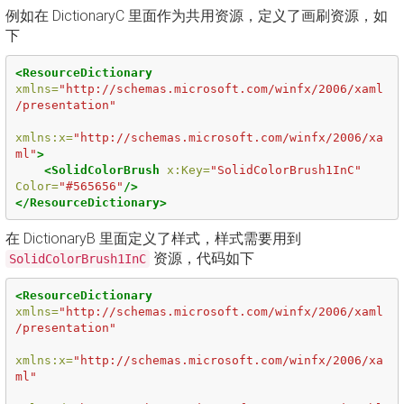
例如在 DictionaryC 里面作为共用资源，定义了画刷资源，如
下
<ResourceDictionary
xmlns=
"http://schemas.microsoft.com/winfx/2006/xaml
/presentation"
xmlns:x=
"http://schemas.microsoft.com/winfx/2006/xa
ml"
>
<SolidColorBrush
x:Key=
"SolidColorBrush1InC"
Color=
"#565656"
/>
</ResourceDictionary>
在 DictionaryB 里面定义了样式，样式需要用到
资源，代码如下
SolidColorBrush1InC
<ResourceDictionary
xmlns=
"http://schemas.microsoft.com/winfx/2006/xaml
/presentation"
xmlns:x=
"http://schemas.microsoft.com/winfx/2006/xa
ml"