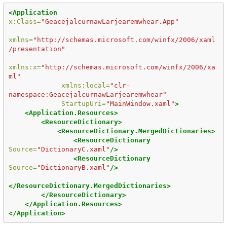
<Application
x:Class=
"GeacejalcurnawLarjearemwhear.App"
xmlns=
"http://schemas.microsoft.com/winfx/2006/xaml
/presentation"
xmlns:x=
"http://schemas.microsoft.com/winfx/2006/xa
ml"
xmlns:local=
"clr-
namespace:GeacejalcurnawLarjearemwhear"
StartupUri=
"MainWindow.xaml"
>
<Application.Resources>
<ResourceDictionary>
<ResourceDictionary.MergedDictionaries>
<ResourceDictionary
Source=
"DictionaryC.xaml"
/>
<ResourceDictionary
Source=
"DictionaryB.xaml"
/>
</ResourceDictionary.MergedDictionaries>
</ResourceDictionary>
</Application.Resources>
</Application>