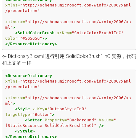
xmlns=
"http://schemas.microsoft.com/winfx/2006/xaml
/presentation"
xmlns:x=
"http://schemas.microsoft.com/winfx/2006/xa
ml"
>
<SolidColorBrush
x:Key=
"SolidColorBrush1InC"
Color=
"#565656"
/>
</ResourceDictionary>
在 DictionaryB.xaml 进行引用 SolidColorBrush1InC 资源，代码
和上文的一样
<ResourceDictionary
xmlns=
"http://schemas.microsoft.com/winfx/2006/xaml
/presentation"
xmlns:x=
"http://schemas.microsoft.com/winfx/2006/xa
ml"
>
<Style
x:Key=
"ButtonStyleInB"
TargetType=
"Button"
>
<Setter
Property=
"Background"
Value=
"
{StaticResource SolidColorBrush1InC}"
/>
</Style>
</ResourceDictionary>