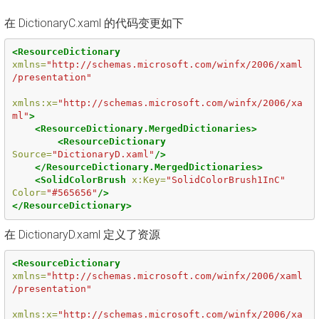
在 DictionaryC.xaml 的代码变更如下
<ResourceDictionary
xmlns=
"http://schemas.microsoft.com/winfx/2006/xaml
/presentation"
xmlns:x=
"http://schemas.microsoft.com/winfx/2006/xa
ml"
>
<ResourceDictionary.MergedDictionaries>
<ResourceDictionary
Source=
"DictionaryD.xaml"
/>
</ResourceDictionary.MergedDictionaries>
<SolidColorBrush
x:Key=
"SolidColorBrush1InC"
Color=
"#565656"
/>
</ResourceDictionary>
在 DictionaryD.xaml 定义了资源
<ResourceDictionary
xmlns=
"http://schemas.microsoft.com/winfx/2006/xaml
/presentation"
xmlns:x=
"http://schemas.microsoft.com/winfx/2006/xa