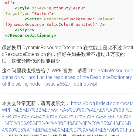
ml"
>
<Style
x:Key=
"ButtonStyleInB"
TargetType=
"Button"
>
<Setter
Property=
"Background"
Value=
"
{DynamicResource SolidColorBrush1InC}"
/>
</Style>
</ResourceDictionary>
虽然换用 DynamicResourceExtension 在性能上是比不过 Stati
cResourceExtension 的，但好在如果数量不超过几万项的
话，这部分降低的性能很少
这个问题我也报告给了 WPF 官方，请看
The StaticResourceE
xtension will not find the resources of the ResourceDictionary
of the sibling node · Issue #6627 · dotnet/wpf
本文会经常更新，请阅读原文：
https://blog.lindexi.com/post/
WPF-%E5%B7%B2%E7%9F%A5%E9%97%AE%E9%A2%98-%E
8%B5%84%E6%BA%90%E5%AD%97%E5%85%B8%E6%A0%9
1%E5%BC%95%E7%94%A8%E4%B8%8E%E8%B5%84%E6%B
A%90%E5%AF%BB%E6%89%BE%E7%9A%84%E5%9D%91.htm