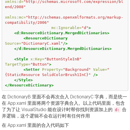
xmlns:d=
"http://schemas.microsoft.com/expression/bl
end/2008"
xmlns:mc=
"http://schemas.openxmlformats.org/markup-
compatibility/2006"
mc:Ignorable=
"d"
>
<d:ResourceDictionary.MergedDictionaries>
<ResourceDictionary
Source=
"DictionaryC.xaml"
/>
</d:ResourceDictionary.MergedDictionaries>
<Style
x:Key=
"ButtonStyleInB"
TargetType=
"Button"
>
<Setter
Property=
"Background"
Value=
"
{StaticResource SolidColorBrush1InC}"
/>
</Style>
</ResourceDictionary>
在 DictionaryB 里面不会再次合入 DictionaryC 字典，而是统一
在 App.xaml 里面将两个资源字典合入。以上代码里面，包含
了为了让 VisualStudio 能在设计时帮你找到资源加上的
合
d:
并逻辑，这个逻辑不会在运行时有任何作用
在 App.xaml 里面的合入代码如下