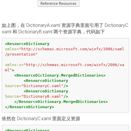
如上图，在 DictionaryA.xaml 资源字典里面引用了 DictionaryC.
xaml 和 DictionaryB.xaml 两个资源字典，代码如下
<ResourceDictionary
xmlns=
"http://schemas.microsoft.com/winfx/2006/xaml
/presentation"
xmlns:x=
"http://schemas.microsoft.com/winfx/2006/xa
ml"
>
<ResourceDictionary.MergedDictionaries>
<ResourceDictionary
Source=
"DictionaryC.xaml"
/>
<ResourceDictionary
Source=
"DictionaryB.xaml"
/>
</ResourceDictionary.MergedDictionaries>
</ResourceDictionary>
依然在 DictionaryC.xaml 里面定义资源
<ResourceDictionary