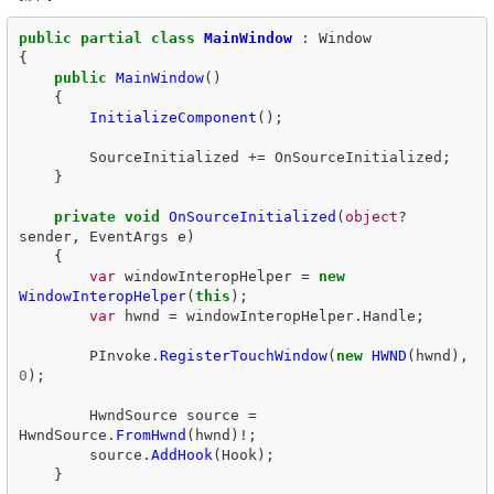
public
partial
class
MainWindow
:
Window
{
public
MainWindow
()
{
InitializeComponent
();
SourceInitialized
+=
OnSourceInitialized
;
}
private
void
OnSourceInitialized
(
object
?
sender
,
EventArgs
e
)
{
var
windowInteropHelper
=
new
WindowInteropHelper
(
this
);
var
hwnd
=
windowInteropHelper
.
Handle
;
PInvoke
.
RegisterTouchWindow
(
new
HWND
(
hwnd
),
0
);
HwndSource
source
=
HwndSource
.
FromHwnd
(
hwnd
)!;
source
.
AddHook
(
Hook
);
}