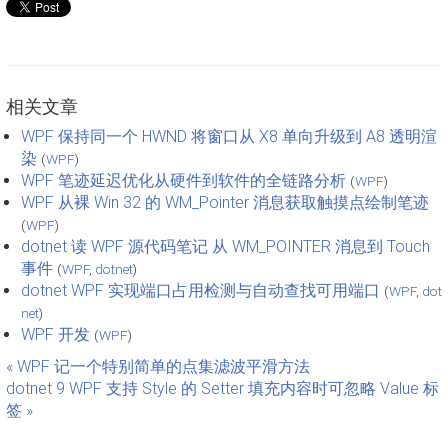
相关文章
WPF 保持同一个 HWND 将窗口从 X8 单向升级到 A8 透明渲
染
(
WPF
)
WPF 笔迹延迟优化从硬件到软件的全链路分析
(
WPF
)
WPF 从裸 Win 32 的 WM_Pointer 消息获取触摸点绘制笔迹
(
WPF
)
dotnet 读 WPF 源代码笔记 从 WM_POINTER 消息到 Touch
事件
(
WPF
,
dotnet
)
dotnet WPF 实现端口占用检测与自动查找可用端口
(
WPF
,
dot
net
)
WPF 开发
(
WPF
)
« WPF 记一个特别简单的点集滤波平滑方法
dotnet 9 WPF 支持 Style 的 Setter 填充内容时可忽略 Value 标
签 »