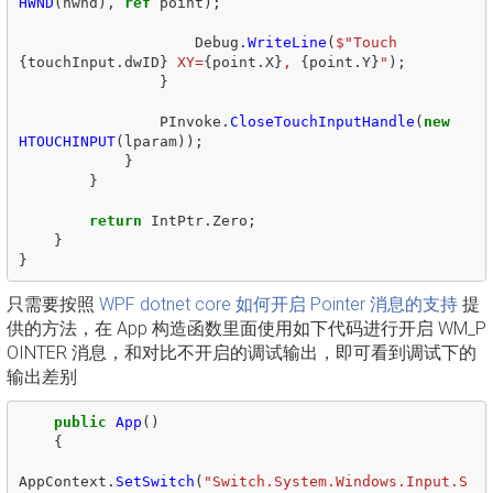
HWND
(
hwnd
),
ref
point
);
Debug
.
WriteLine
(
$"Touch 
{
touchInput
.
dwID
}
 XY=
{
point
.
X
}
, 
{
point
.
Y
}
"
);
}
PInvoke
.
CloseTouchInputHandle
(
new
HTOUCHINPUT
(
lparam
));
}
}
return
IntPtr
.
Zero
;
}
}
只需要按照
WPF dotnet core 如何开启 Pointer 消息的支持
提
供的方法，在 App 构造函数里面使用如下代码进行开启 WM_P
OINTER 消息，和对比不开启的调试输出，即可看到调试下的
输出差别
public
App
()
{
AppContext
.
SetSwitch
(
"Switch.System.Windows.Input.S