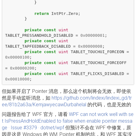
}
return
IntPtr
.
Zero
;
}
private
const
uint
TABLET_PRESSANDHOLD_DISABLED
=
0x00000001
;
private
const
uint
TABLET_TAPFEEDBACK_DISABLED
=
0x00000008
;
private
const
uint
TABLET_TOUCHUI_FORCEON
=
0x00000100
;
private
const
uint
TABLET_TOUCHUI_FORCEOFF
=
0x00000200
;
private
const
uint
TABLET_FLICKS_DISABLED
=
0x00010000
;
但如果开启了 Pointer 消息，那么这个机制将会无效，即使依
然是手动监听消息，如
https://github.com/lindexi/lindexi_gd/tr
ee/81b2a63a/KemjawyecawDurbahelal
的代码，也是无效的
问题报告给了 WPF 官方，请看
WPF can not work well with se
t IsPressAndHoldEnabled to false when enable pointer messa
ge · Issue #3379 · dotnet/wpf
但预计不会在 WPF 中修复，原
因是这是 Windows 的 WM_Pointer 机制的坑，和 WPF 其实没