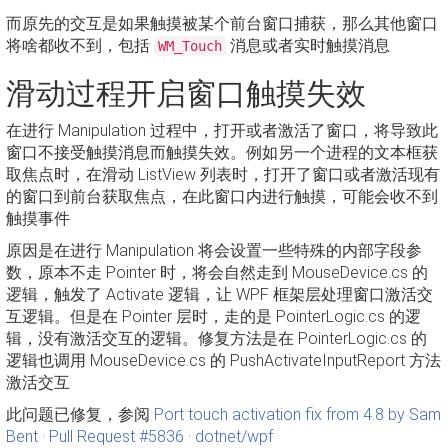
而原先的交互是如果触摸被某个前台窗口捕获，那么其他窗口
将啥都收不到，包括
消息或者实时触摸消息
WM_Touch
滑动过程开启窗口触摸失效
在进行 Manipulation 过程中，打开或者激活了窗口，将导致此
窗口不接受触摸消息而触摸失效。例如另一个进程的文本框获
取焦点时，在滑动 ListView 列表时，打开了窗口或者激活现有
的窗口到前台获取焦点，在此窗口内进行触摸，可能会收不到
触摸事件
原因是在进行 Manipulation 将会设置一些特殊的内部字段参
数，原本不走 Pointer 时，将会自然走到 MouseDevice.cs 的
逻辑，触发了 Activate 逻辑，让 WPF 框架层处理窗口激活交
互逻辑。但是在 Pointer 层时，走的是 PointerLogic.cs 的逻
辑，没有激活交互的逻辑。修复方法是在 PointerLogic.cs 的
逻辑也调用 MouseDevice.cs 的 PushActivateInputReport 方法
激活交互
此问题已修复，参阅
Port touch activation fix from 4.8 by Sam
Bent · Pull Request #5836 · dotnet/wpf