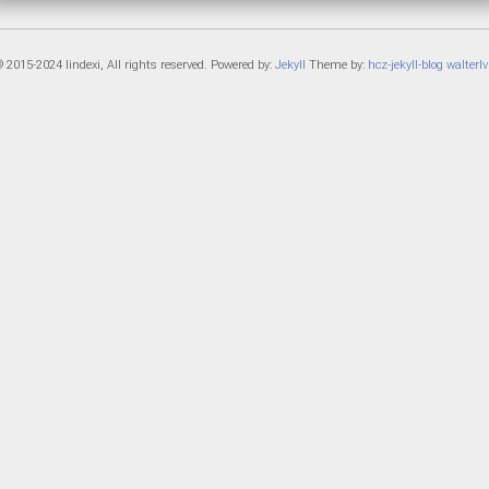
 2015-2024 lindexi, All rights reserved. Powered by:
Jekyll
Theme by:
hcz-jekyll-blog
walterlv