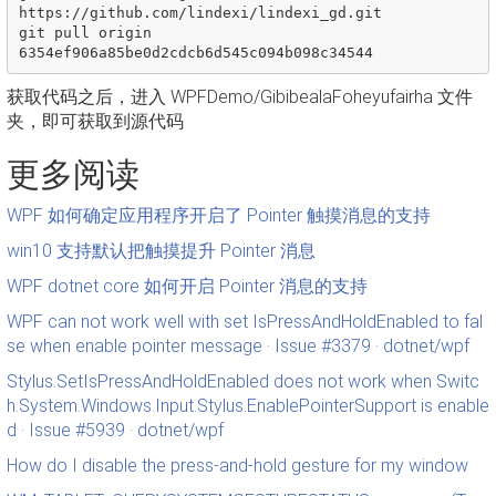
https://github.com/lindexi/lindexi_gd.git

git pull origin 
获取代码之后，进入 WPFDemo/GibibealaFoheyufairha 文件
夹，即可获取到源代码
更多阅读
WPF 如何确定应用程序开启了 Pointer 触摸消息的支持
win10 支持默认把触摸提升 Pointer 消息
WPF dotnet core 如何开启 Pointer 消息的支持
WPF can not work well with set IsPressAndHoldEnabled to fal
se when enable pointer message · Issue #3379 · dotnet/wpf
Stylus.SetIsPressAndHoldEnabled does not work when Switc
h.System.Windows.Input.Stylus.EnablePointerSupport is enable
d · Issue #5939 · dotnet/wpf
How do I disable the press-and-hold gesture for my window