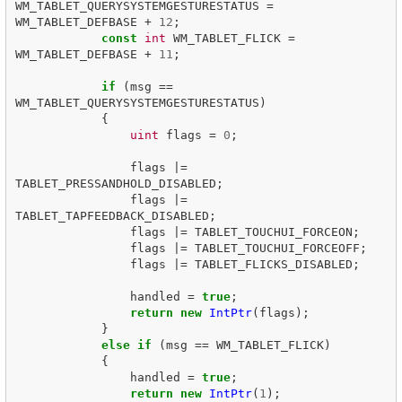
WM_TABLET_QUERYSYSTEMGESTURESTATUS
=
WM_TABLET_DEFBASE
+
12
;
const
int
WM_TABLET_FLICK
=
WM_TABLET_DEFBASE
+
11
;
if
(
msg
==
WM_TABLET_QUERYSYSTEMGESTURESTATUS
)
{
uint
flags
=
0
;
flags
|=
TABLET_PRESSANDHOLD_DISABLED
;
flags
|=
TABLET_TAPFEEDBACK_DISABLED
;
flags
|=
TABLET_TOUCHUI_FORCEON
;
flags
|=
TABLET_TOUCHUI_FORCEOFF
;
flags
|=
TABLET_FLICKS_DISABLED
;
handled
=
true
;
return
new
IntPtr
(
flags
);
}
else
if
(
msg
==
WM_TABLET_FLICK
)
{
handled
=
true
;
return
new
IntPtr
(
1
);