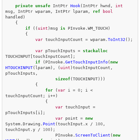
private
unsafe
IntPtr
Hook
(
IntPtr
hwnd
,
int
msg
,
IntPtr
wparam
,
IntPtr
lparam
,
ref
bool
handled
)
{
if
((
uint
)
msg
is
PInvoke
.
WM_TOUCH
)
{
var
touchInputCount
=
wparam
.
ToInt32
();
var
pTouchInputs
=
stackalloc
TOUCHINPUT
[
touchInputCount
];
if
(
PInvoke
.
GetTouchInputInfo
(
new
HTOUCHINPUT
(
lparam
),
(
uint
)
touchInputCount
,
pTouchInputs
,
sizeof
(
TOUCHINPUT
)))
{
for
(
var
i
=
0
;
i
<
touchInputCount
;
i
++)
{
var
touchInput
=
pTouchInputs
[
i
];
var
point
=
new
System
.
Drawing
.
Point
(
touchInput
.
x
/
100
,
touchInput
.
y
/
100
);
PInvoke
.
ScreenToClient
(
new