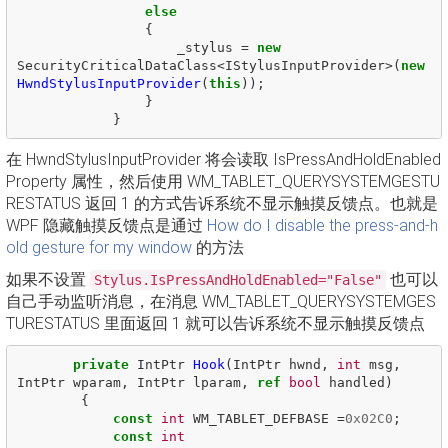
else
{
_stylus
=
new
SecurityCriticalDataClass
<
IStylusInputProvider
>(
new
HwndStylusInputProvider
(
this
));
}
}
在 HwndStylusInputProvider 将会读取 IsPressAndHoldEnabled
Property 属性，然后使用 WM_TABLET_QUERYSYSTEMGESTU
RESTATUS 返回 1 的方式告诉系统不显示触摸反馈点。也就是
WPF 隐藏触摸反馈点是通过
How do I disable the press-and-h
old gesture for my window
的方法
如果不设置
也可以
Stylus.IsPressAndHoldEnabled="False"
自己手动监听消息，在消息 WM_TABLET_QUERYSYSTEMGES
TURESTATUS 里面返回 1 就可以告诉系统不显示触摸反馈点
private
IntPtr
Hook
(
IntPtr
hwnd
,
int
msg
,
IntPtr
wparam
,
IntPtr
lparam
,
ref
bool
handled
)
{
const
int
WM_TABLET_DEFBASE
=
0x02C0
;
const
int