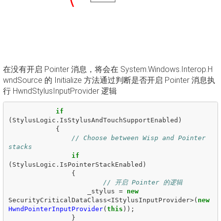
在没有开启 Pointer 消息，将会在 System.Windows.Interop.H
wndSource 的 Initialize 方法通过判断是否开启 Pointer 消息执
行 HwndStylusInputProvider 逻辑
if
(
StylusLogic
.
IsStylusAndTouchSupportEnabled
)
{
// Choose between Wisp and Pointer 
stacks
if
(
StylusLogic
.
IsPointerStackEnabled
)
{
// 开启 Pointer 的逻辑
_stylus
=
new
SecurityCriticalDataClass
<
IStylusInputProvider
>(
new
HwndPointerInputProvider
(
this
));
}