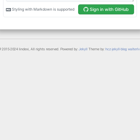
 2015-2024 lindexi, All rights reserved. Powered by:
Jekyll
Theme by:
hcz-jekyll-blog
walterlv