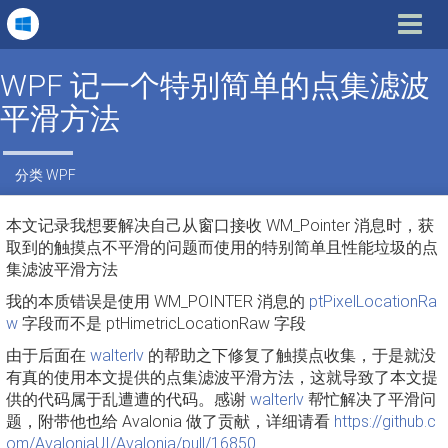
Toggle
navigat
WPF 记一个特别简单的点集滤波
平滑方法
分类
WPF
本文记录我想要解决自己从窗口接收 WM_Pointer 消息时，获
取到的触摸点不平滑的问题而使用的特别简单且性能垃圾的点
集滤波平滑方法
我的本质错误是使用 WM_POINTER 消息的
ptPixelLocationRa
w
字段而不是 ptHimetricLocationRaw 字段
由于后面在
walterlv
的帮助之下修复了触摸点收集，于是就没
有真的使用本文提供的点集滤波平滑方法，这就导致了本文提
供的代码属于乱遭遭的代码。感谢
walterlv
帮忙解决了平滑问
题，附带他也给 Avalonia 做了贡献，详细请看
https://github.c
om/AvaloniaUI/Avalonia/pull/16850