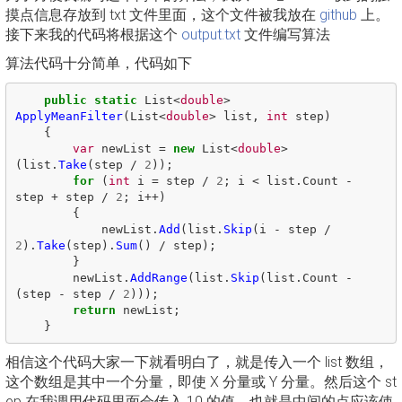
摸点信息存放到 txt 文件里面，这个文件被我放在
github
上。
接下来我的代码将根据这个
output.txt
文件编写算法
算法代码十分简单，代码如下
public
static
List
<
double
>
ApplyMeanFilter
(
List
<
double
>
list
,
int
step
)
{
var
newList
=
new
List
<
double
>
(
list
.
Take
(
step
/
2
));
for
(
int
i
=
step
/
2
;
i
<
list
.
Count
-
step
+
step
/
2
;
i
++)
{
newList
.
Add
(
list
.
Skip
(
i
-
step
/
2
).
Take
(
step
).
Sum
()
/
step
);
}
newList
.
AddRange
(
list
.
Skip
(
list
.
Count
-
(
step
-
step
/
2
)));
return
newList
;
}
相信这个代码大家一下就看明白了，就是传入一个 list 数组，
这个数组是其中一个分量，即使 X 分量或 Y 分量。然后这个 st
ep 在我调用代码里面会传入 10 的值，也就是中间的点应该使