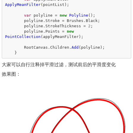
ApplyMeanFilter
(
pointList
);
var
polyline
=
new
Polyline
();
polyline
.
Stroke
=
Brushes
.
Black
;
polyline
.
StrokeThickness
=
2
;
polyline
.
Points
=
new
PointCollection
(
applyMeanFilter
);
RootCanvas
.
Children
.
Add
(
polyline
);
}
大家可以自行注释掉平滑过滤，测试前后的平滑度变化
效果图：