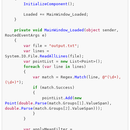
InitializeComponent
();
Loaded
+=
MainWindow_Loaded
;
}
private
void
MainWindow_Loaded
(
object
sender
,
RoutedEventArgs
e
)
{
var
file
=
"output.txt"
;
var
lines
=
System
.
IO
.
File
.
ReadAllLines
(
file
);
var
pointList
=
new
List
<
Point
>();
foreach
(
var
line
in
lines
)
{
var
match
=
Regex
.
Match
(
line
,
@"(\d+),
(\d+)"
);
if
(
match
.
Success
)
{
pointList
.
Add
(
new
Point
(
double
.
Parse
(
match
.
Groups
[
1
].
ValueSpan
),
double
.
Parse
(
match
.
Groups
[
2
].
ValueSpan
)));
}
}
var
applyMeanFilter
=