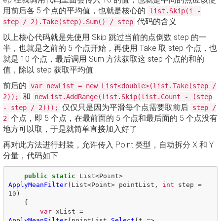
用前后各 5 个点的平均值，也就是核心的
list.Skip(i -
代码的含义
step / 2).Take(step).Sum() / step
以上核心代码就是先使用 Skip 跳过当前的点倒数 step 的一
半，也就是之前的 5 个点开始，再使用 Take 取 step 个点，也
就是 10 个点，最后调用 Sum 方法获取这 step 个点的和的
值，除以 step 获取平均值
前后的
var newList = new List<double>(list.Take(step /
和
2));
newList.AddRange(list.Skip(list.Count - (step
仅仅只是因为平滑每个点需要取前后
- step / 2)));
step /
个点，即 5 个点，在最前面的 5 个点和最后面的 5 个点没有
2
地方可以取，于是就简单直接加入好了
再对此方法进行封装，允许传入 Point 类型，自动拆分 X 和 Y
分量，代码如下
public
static
List
<
Point
>
ApplyMeanFilter
(
List
<
Point
>
pointList
,
int
step
=
10
)
{
var
xList
=
ApplyMeanFilter
(
pointList
.
Select
(
t
=>