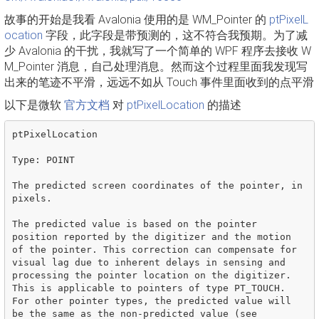
故事的开始是我看 Avalonia 使用的是 WM_Pointer 的
ptPixelL
ocation
字段，此字段是带预测的，这不符合我预期。为了减
少 Avalonia 的干扰，我就写了一个简单的 WPF 程序去接收 W
M_Pointer 消息，自己处理消息。然而这个过程里面我发现写
出来的笔迹不平滑，远远不如从 Touch 事件里面收到的点平滑
以下是微软
官方文档
对
ptPixelLocation
的描述
ptPixelLocation

Type: POINT

The predicted screen coordinates of the pointer, in 
pixels.

The predicted value is based on the pointer 
position reported by the digitizer and the motion 
of the pointer. This correction can compensate for 
visual lag due to inherent delays in sensing and 
processing the pointer location on the digitizer. 
This is applicable to pointers of type PT_TOUCH. 
For other pointer types, the predicted value will 
be the same as the non-predicted value (see 