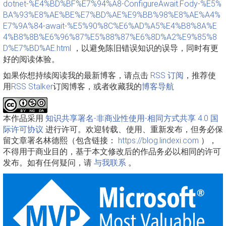
dotnet-%E4%BD%BF%E7%94%A8-ConfigureAwait.Fody-%E5%
BA%93%E8%AE%BE%E7%BD%AE%E9%BB%98%E8%AE%A4%
E7%9A%84-await-%E5%90%8C%E6%AD%A5%E4%B8%8A%E
4%B8%8B%E6%96%87%E5%88%87%E6%8D%A2%E9%85%8
D%E7%BD%AE.html
，以避免陈旧错误知识的误导，同时有更
好的阅读体验。
如果你想持续阅读我的最新博客，请点击
RSS 订阅
，推荐使
用
RSS Stalker
订阅博客，或者收藏我的
博客导航
本作品采用
知识共享署名-非商业性使用-相同方式共享 4.0 国
际许可协议
进行许可。欢迎转载、使用、重新发布，但务必保
留文章署名林德熙（包含链接：
https://blog.lindexi.com
），
不得用于商业目的，基于本文修改后的作品务必以相同的许可
发布。如有任何疑问，请
与我联系
。