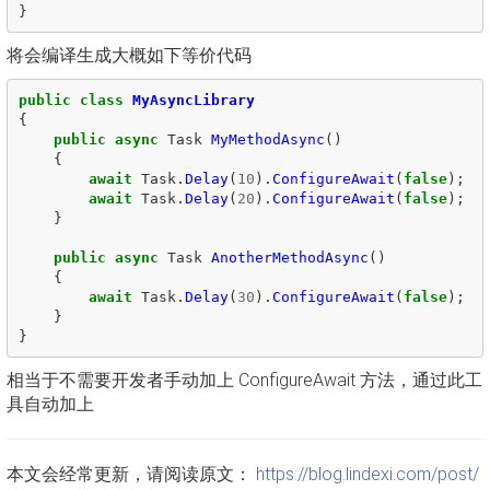
}
将会编译生成大概如下等价代码
public
class
MyAsyncLibrary
{
public
async
Task
MyMethodAsync
()
{
await
Task
.
Delay
(
10
).
ConfigureAwait
(
false
);
await
Task
.
Delay
(
20
).
ConfigureAwait
(
false
);
}
public
async
Task
AnotherMethodAsync
()
{
await
Task
.
Delay
(
30
).
ConfigureAwait
(
false
);
}
}
相当于不需要开发者手动加上 ConfigureAwait 方法，通过此工
具自动加上
本文会经常更新，请阅读原文：
https://blog.lindexi.com/post/