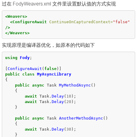
过在 FodyWeavers.xml 文件里设置默认值的方式实现
<Weavers>
<ConfigureAwait
ContinueOnCapturedContext=
"false"
/>
</Weavers>
实现原理是编译器优化，如原本的代码如下
using
Fody
;
[
ConfigureAwait
(
false
)]
public
class
MyAsyncLibrary
{
public
async
Task
MyMethodAsync
()
{
await
Task
.
Delay
(
10
);
await
Task
.
Delay
(
20
);
}
public
async
Task
AnotherMethodAsync
()
{
await
Task
.
Delay
(
30
);
}