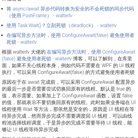
将 async/await 异步代码转换为安全的不会死锁的同步代码
（使用 PushFrame） - walterlv
使用 Task.Wait()？立刻死锁（deadlock） - walterlv
在编写异步方法时，使用 ConfigureAwait(false) 避免使用者
死锁 - walterlv
根据 walterlv 大佬的
在编写异步方法时，使用 ConfigureAwait
(false) 避免使用者死锁 - walterlv
博客，可以了解到，在库里
面，如果不关心线程本身，例如代码不需要在 WPF 的 UI 线程
执行，可以采用 ConfigureAwait(false) 的方式避免使用者死锁
原因在于在 await 完成前，可以采用 ConfigureAwait 配置异步
的最后一步是否需要尝试切换回原有的线程。默认是 true 的
值，表示需要。如果加上了 ConfigureAwait 函数，设置 false
的值，那就表示不要切换回原有的线程。此时如果业务端在 UI
线程使用 Wait 等方法，那依然是安全的，原因是 UI 线程在等
待异步完成，然而异步完成不需要调度回 UI 线程，可以由线
程池选择线程调度，于是异步的完成不需要等待 UI 线程，能
够让 UI 线程等待异步完成