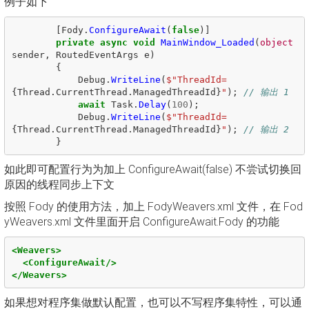
例子如下
[
Fody
.
ConfigureAwait
(
false
)]
private
async
void
MainWindow_Loaded
(
object
sender
,
RoutedEventArgs
e
)
{
Debug
.
WriteLine
(
$"ThreadId=
{
Thread
.
CurrentThread
.
ManagedThreadId
}
"
);
// 输出 1
await
Task
.
Delay
(
100
);
Debug
.
WriteLine
(
$"ThreadId=
{
Thread
.
CurrentThread
.
ManagedThreadId
}
"
);
// 输出 2
}
如此即可配置行为为加上 ConfigureAwait(false) 不尝试切换回
原因的线程同步上下文
按照 Fody 的使用方法，加上 FodyWeavers.xml 文件，在 Fod
yWeavers.xml 文件里面开启 ConfigureAwait.Fody 的功能
<Weavers>
<ConfigureAwait/>
</Weavers>
如果想对程序集做默认配置，也可以不写程序集特性，可以通