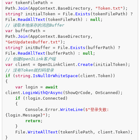
var
tokenFilePath
=
Path
.
Join
(
AppContext
.
BaseDirectory
,
"Token.txt"
);
string
?
initialToken
=
File
.
Exists
(
tokenFilePath
)
?
File
.
ReadAllText
(
tokenFilePath
)
:
null
;
// 读取本地保存的消息Buffer
var
bufferPath
=
Path
.
Join
(
AppContext
.
BaseDirectory
,
"GetUpdatesBuffer.txt"
);
string
?
initBuffer
=
File
.
Exists
(
bufferPath
)
?
File
.
ReadAllText
(
bufferPath
)
:
null
;
// 创建OpenILink客户端
var
client
=
OpenILinkClient
.
Create
(
initialToken
);
// 没有Token就扫码登录
if
(
string
.
IsNullOrWhiteSpace
(
client
.
Token
))
{
var
login
=
await
client
.
LoginWithQrAsync
(
ShowQrCode
,
OnScanned
);
if
(!
login
.
Connected
)
{
Console
.
Error
.
WriteLine
(
$"登录失败: 
{
login
.
Message
}
"
);
return
;
}
File
.
WriteAllText
(
tokenFilePath
,
client
.
Token
);
}