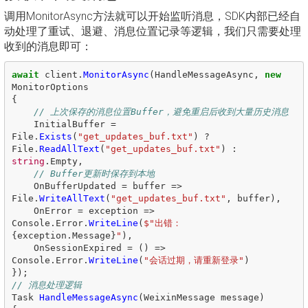
调用MonitorAsync方法就可以开始监听消息，SDK内部已经自
动处理了重试、退避、消息位置记录等逻辑，我们只需要处理
收到的消息即可：
await
client
.
MonitorAsync
(
HandleMessageAsync
,
new
MonitorOptions
{
// 上次保存的消息位置Buffer，避免重启后收到大量历史消息
InitialBuffer
=
File
.
Exists
(
"get_updates_buf.txt"
)
?
File
.
ReadAllText
(
"get_updates_buf.txt"
)
:
string
.
Empty
,
// Buffer更新时保存到本地
OnBufferUpdated
=
buffer
=>
File
.
WriteAllText
(
"get_updates_buf.txt"
,
buffer
),
OnError
=
exception
=>
Console
.
Error
.
WriteLine
(
$"出错：
{
exception
.
Message
}
"
),
OnSessionExpired
=
()
=>
Console
.
Error
.
WriteLine
(
"会话过期，请重新登录"
)
});
// 消息处理逻辑
Task
HandleMessageAsync
(
WeixinMessage
message
)