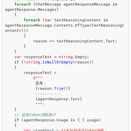
foreach
(
ChatMessage
agentResponseMessage
in
agentResponse
.
Messages
)
{
foreach
(
var
textReasoningContent
in
agentResponseMessage
.
Contents
.
OfType
<
TextReasoningC
ontent
>())
{
reason
+=
textReasoningContent
.
Text
;
}
}
var
responseText
=
string
.
Empty
;
if
(!
string
.
IsNullOrEmpty
(
reason
))
{
responseText
=
思考：
{
reason
.
Trim
()}
-----------
{
agentResponse
.
Text
}
}
// 追加Token消耗统计
if
(
agentResponse
.
Usage
is
{
}
usage
)
{
var
usageText
=
$"本次对话总Token消耗：