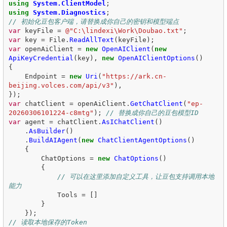
using
System.ClientModel
;
using
System.Diagnostics
;
// 初始化豆包客户端，请替换成你自己的密钥和模型端点
var
keyFile
=
@"C:\lindexi\Work\Doubao.txt"
;
var
key
=
File
.
ReadAllText
(
keyFile
);
var
openAiClient
=
new
OpenAIClient
(
new
ApiKeyCredential
(
key
),
new
OpenAIClientOptions
()
{
Endpoint
=
new
Uri
(
"https://ark.cn-
beijing.volces.com/api/v3"
),
});
var
chatClient
=
openAiClient
.
GetChatClient
(
"ep-
20260306101224-c8mtg"
);
// 替换成你自己的豆包模型ID
var
agent
=
chatClient
.
AsIChatClient
()
.
AsBuilder
()
.
BuildAIAgent
(
new
ChatClientAgentOptions
()
{
ChatOptions
=
new
ChatOptions
()
{
// 可以在这里添加自定义工具，让豆包支持调用本地
能力
Tools
=
[]
}
});
// 读取本地保存的Token