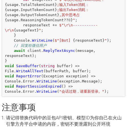
{
usage
.
TotalTokenCount
}
;输入Token消耗：
{
usage
.
InputTokenCount
}
;输出Token消耗：
{
usage
.
OutputTokenCount
}
,其中思考占
{
usage
.
ReasoningTokenCount
??
0
}
"
;
responseText
+=
$"\r\n-----------
\r\n
{
usageText
}
"
;
}
Console
.
WriteLine
(
$"[Bot] 
{
responseText
}
"
);
// 回复给微信用户
await
client
.
ReplyTextAsync
(
message
,
responseText
);
}
void
SaveBuffer
(
string
buffer
)
=>
File
.
WriteAllText
(
bufferPath
,
buffer
);
void
ReportError
(
Exception
exception
)
=>
Console
.
Error
.
WriteLine
(
exception
.
Message
);
void
ReportSessionExpired
()
=>
Console
.
Error
.
WriteLine
(
"会话过期，请重新登录。"
);
注意事项
请记得替换代码中的豆包API密钥、模型ID为你自己在火山
引擎方舟平台申请的内容，密钥不要泄露到公开环境