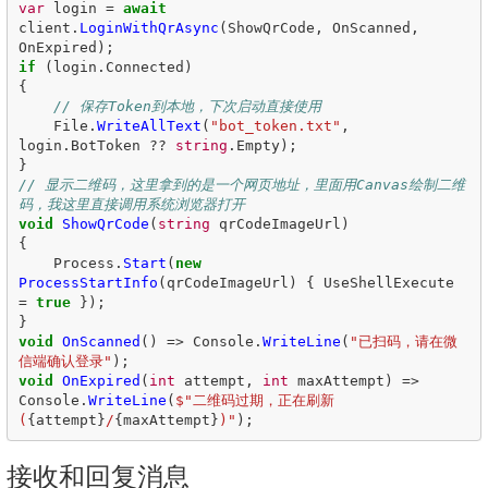
var
login
=
await
client
.
LoginWithQrAsync
(
ShowQrCode
,
OnScanned
,
OnExpired
);
if
(
login
.
Connected
)
{
// 保存Token到本地，下次启动直接使用
File
.
WriteAllText
(
"bot_token.txt"
,
login
.
BotToken
??
string
.
Empty
);
}
// 显示二维码，这里拿到的是一个网页地址，里面用Canvas绘制二维
码，我这里直接调用系统浏览器打开
void
ShowQrCode
(
string
qrCodeImageUrl
)
{
Process
.
Start
(
new
ProcessStartInfo
(
qrCodeImageUrl
)
{
UseShellExecute
=
true
});
}
void
OnScanned
()
=>
Console
.
WriteLine
(
"已扫码，请在微
信端确认登录"
);
void
OnExpired
(
int
attempt
,
int
maxAttempt
)
=>
Console
.
WriteLine
(
$"二维码过期，正在刷新 
(
{
attempt
}
/
{
maxAttempt
}
)"
);
接收和回复消息