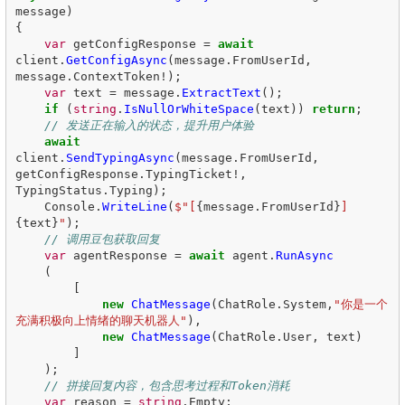
message
)
{
var
getConfigResponse
=
await
client
.
GetConfigAsync
(
message
.
FromUserId
,
message
.
ContextToken
!);
var
text
=
message
.
ExtractText
();
if
(
string
.
IsNullOrWhiteSpace
(
text
))
return
;
// 发送正在输入的状态，提升用户体验
await
client
.
SendTypingAsync
(
message
.
FromUserId
,
getConfigResponse
.
TypingTicket
!,
TypingStatus
.
Typing
);
Console
.
WriteLine
(
$"[
{
message
.
FromUserId
}
] 
{
text
}
"
);
// 调用豆包获取回复
var
agentResponse
=
await
agent
.
RunAsync
(
[
new
ChatMessage
(
ChatRole
.
System
,
"你是一个
充满积极向上情绪的聊天机器人"
),
new
ChatMessage
(
ChatRole
.
User
,
text
)
]
);
// 拼接回复内容，包含思考过程和Token消耗
var
reason
=
string
.
Empty
;