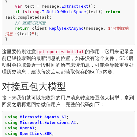
{
var
text
=
message
.
ExtractText
();
if
(
string
.
IsNullOrWhiteSpace
(
text
))
return
Task
.
CompletedTask
;
// 直接回复消息
return
client
.
ReplyTextAsync
(
message
,
$"收到你的
消息：
{
text
}
"
);
}
这里要特别注意
的作用：它用来记录当
get_updates_buf.txt
前已经拉取到的最新消息的位置，如果没有这个文件，SDK启
动时会拉取最近一段时间的所有未读消息，可能会导致重复处
理历史消息，建议每次启动都读取保存的Buffer内容。
对接豆包大模型
接下来我们就可以把收到的用户消息转发给豆包大模型，拿到
回复之后再返回给微信用户，完整的代码如下：
using
Microsoft.Agents.AI
;
using
Microsoft.Extensions.AI
;
using
OpenAI
;
using
OpenILink.SDK
;