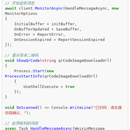
// 开始监听消息
await
client
.
MonitorAsync
(
HandleMessageAsync
,
new
MonitorOptions
{
InitialBuffer
=
initBuffer
,
OnBufferUpdated
=
SaveBuffer
,
OnError
=
ReportError
,
OnSessionExpired
=
ReportSessionExpired
});
// 显示登录二维码
void
ShowQrCode
(
string
qrCodeImageDownloadUrl
)
{
Process
.
Start
(
new
ProcessStartInfo
(
qrCodeImageDownloadUrl
)
{
UseShellExecute
=
true
});
}
void
OnScanned
()
=>
Console
.
WriteLine
(
"已扫码，请在微
信端确认。"
);
// 处理收到的消息
async
Task
HandleMessageAsync
(
WeixinMessage