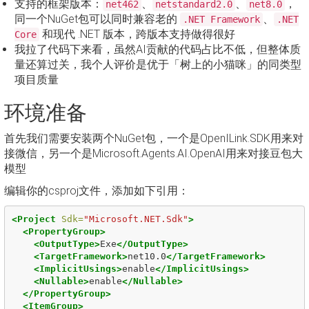
支持的框架版本：
、
、
，
net462
netstandard2.0
net8.0
同一个NuGet包可以同时兼容老的
、
.NET Framework
.NET
和现代 .NET 版本，跨版本支持做得很好
Core
我拉了代码下来看，虽然AI贡献的代码占比不低，但整体质
量还算过关，我个人评价是优于「树上的小猫咪」的同类型
项目质量
环境准备
首先我们需要安装两个NuGet包，一个是OpenILink.SDK用来对
接微信，另一个是Microsoft.Agents.AI.OpenAI用来对接豆包大
模型
编辑你的csproj文件，添加如下引用：
<Project
Sdk=
"Microsoft.NET.Sdk"
>
<PropertyGroup>
<OutputType>
Exe
</OutputType>
<TargetFramework>
net10.0
</TargetFramework>
<ImplicitUsings>
enable
</ImplicitUsings>
<Nullable>
enable
</Nullable>
</PropertyGroup>
<ItemGroup>