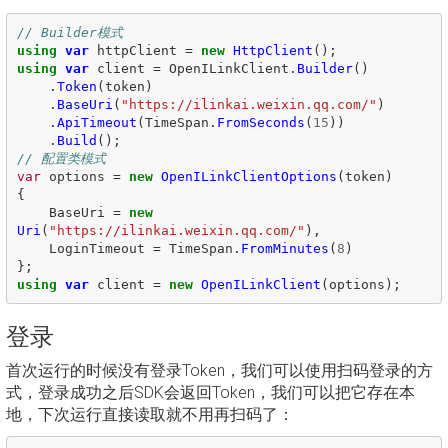
// Builder模式
using
var
httpClient
=
new
HttpClient
();
using
var
client
=
OpenILinkClient
.
Builder
()
.
Token
(
token
)
.
BaseUri
(
"https://ilinkai.weixin.qq.com/"
)
.
ApiTimeout
(
TimeSpan
.
FromSeconds
(
15
))
.
Build
();
// 配置类模式
var
options
=
new
OpenILinkClientOptions
(
token
)
{
BaseUri
=
new
Uri
(
"https://ilinkai.weixin.qq.com/"
),
LoginTimeout
=
TimeSpan
.
FromMinutes
(
8
)
};
using
var
client
=
new
OpenILinkClient
(
options
);
登录
首次运行的时候没有登录Token，我们可以使用扫码登录的方
式，登录成功之后SDK会返回Token，我们可以把它存在本
地，下次运行直接读取就不用再扫码了：