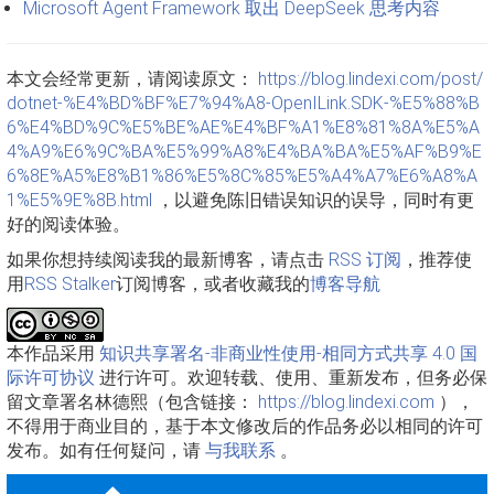
Microsoft Agent Framework 取出 DeepSeek 思考内容
本文会经常更新，请阅读原文：
https://blog.lindexi.com/post/
dotnet-%E4%BD%BF%E7%94%A8-OpenILink.SDK-%E5%88%B
6%E4%BD%9C%E5%BE%AE%E4%BF%A1%E8%81%8A%E5%A
4%A9%E6%9C%BA%E5%99%A8%E4%BA%BA%E5%AF%B9%E
6%8E%A5%E8%B1%86%E5%8C%85%E5%A4%A7%E6%A8%A
1%E5%9E%8B.html
，以避免陈旧错误知识的误导，同时有更
好的阅读体验。
如果你想持续阅读我的最新博客，请点击
RSS 订阅
，推荐使
用
RSS Stalker
订阅博客，或者收藏我的
博客导航
本作品采用
知识共享署名-非商业性使用-相同方式共享 4.0 国
际许可协议
进行许可。欢迎转载、使用、重新发布，但务必保
留文章署名林德熙（包含链接：
https://blog.lindexi.com
），
不得用于商业目的，基于本文修改后的作品务必以相同的许可
发布。如有任何疑问，请
与我联系
。