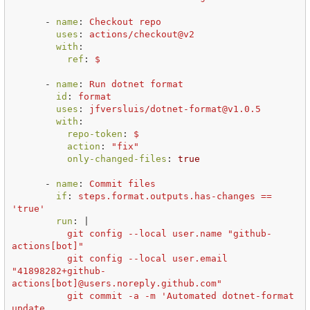
-
name
:
Checkout repo
uses
:
actions/checkout@v2
with
:
ref
:
$
-
name
:
Run dotnet format
id
:
format
uses
:
jfversluis/dotnet-format@v1.0.5
with
:
repo-token
:
$
action
:
"
fix"
only-changed-files
:
true
-
name
:
Commit files
if
:
steps.format.outputs.has-changes == 
'true'
run
:
|
git config --local user.name "github-
actions[bot]"
git config --local user.email 
"41898282+github-
actions[bot]@users.noreply.github.com"
git commit -a -m 'Automated dotnet-format 
update