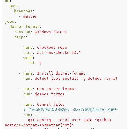
on
:
push
:
branches
:
-
master
jobs
:
dotnet-format
:
runs-on
:
windows-latest
steps
:
-
name
:
Checkout repo
uses
:
actions/checkout@v2
with
:
ref
:
$
-
name
:
Install dotnet-format
run
:
dotnet tool install -g dotnet-format
-
name
:
Run dotnet format
run
:
dotnet format
-
name
:
Commit files
# 下面将使用机器人的账号，你可以替换为你自己的账号
run
:
|
git config --local user.name "github-
actions-dotnet-formatter[bot]"