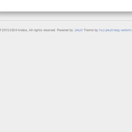
 2015-2024 lindexi, All rights reserved. Powered by:
Jekyll
Theme by:
hcz-jekyll-blog
walterlv