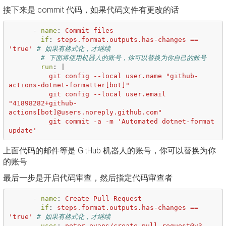
接下来是 commit 代码，如果代码文件有更改的话
-
name
:
Commit files
if
:
steps.format.outputs.has-changes == 
'true'
# 如果有格式化，才继续
# 下面将使用机器人的账号，你可以替换为你自己的账号
run
:
|
git config --local user.name "github-
actions-dotnet-formatter[bot]"
git config --local user.email 
"41898282+github-
actions[bot]@users.noreply.github.com"
git commit -a -m 'Automated dotnet-format 
update'
上面代码的邮件等是 GitHub 机器人的账号，你可以替换为你
的账号
最后一步是开启代码审查，然后指定代码审查者
-
name
:
Create Pull Request
if
:
steps.format.outputs.has-changes == 
'true'
# 如果有格式化，才继续
uses
:
peter-evans/create-pull-request@v3