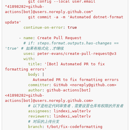
git config --local user.email 
"41898282+github-
actions[bot]@users.noreply.github.com"
git commit -a -m 'Automated dotnet-format 
update'
continue-on-error
:
true
-
name
:
Create Pull Request
# if: steps.format.outputs.has-changes == 
'true' # 如果有格式化，才继续
uses
:
peter-evans/create-pull-request@v3
with
:
title
:
'
[Bot]
Automated
PR
to
fix
formatting
errors'
body
:
|
Automated PR to fix formatting errors
committer
:
GitHub <noreply@github.com>
author
:
github-actions[bot] 
<41898282+github-
actions[bot]@users.noreply.github.com>
# 以下是给定代码审查者，需要设置仓库有权限的开发者
assignees
:
lindexi,walterlv
reviewers
:
lindexi,walterlv
# 对应的上传分支
branch
:
t/bot/fix-codeformatting