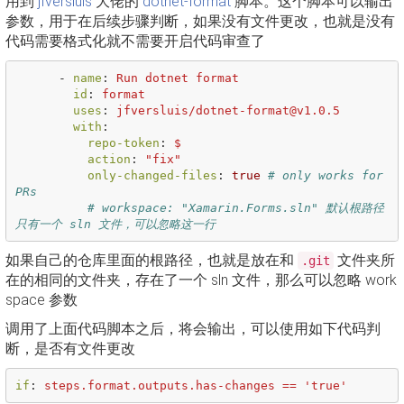
用到
jfversluis
大佬的
dotnet-format
脚本。这个脚本可以输出
参数，用于在后续步骤判断，如果没有文件更改，也就是没有
代码需要格式化就不需要开启代码审查了
-
name
:
Run dotnet format
id
:
format
uses
:
jfversluis/dotnet-format@v1.0.5
with
:
repo-token
:
$
action
:
"
fix"
only-changed-files
:
true
# only works for 
PRs
# workspace: "Xamarin.Forms.sln" 默认根路径
只有一个 sln 文件，可以忽略这一行
如果自己的仓库里面的根路径，也就是放在和
文件夹所
.git
在的相同的文件夹，存在了一个 sln 文件，那么可以忽略 work
space 参数
调用了上面代码脚本之后，将会输出，可以使用如下代码判
断，是否有文件更改
if
:
steps.format.outputs.has-changes == 'true'