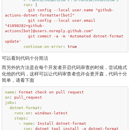
run
:
|
git config --local user.name "github-
actions-dotnet-formatter[bot]"
git config --local user.email 
"41898282+github-
actions[bot]@users.noreply.github.com"
git commit -a -m 'Automated dotnet-format 
update'
continue-on-error
:
true
可以看到代码十分简洁
而另外的方法是在每个开发者开启代码审查的时候，尝试格式
化他的代码，这样可以让代码审查者也许会更开森，代码十分
简单，请看下面
name
:
Format check on pull request
on
:
pull_request
jobs
:
dotnet-format
:
runs-on
:
windows-latest
steps
:
-
name
:
Install dotnet-format
run
:
dotnet tool install -g dotnet-format