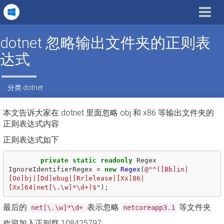
Toggle
navigat
dotnet 忽略输出文件夹的正则表
达式
分类
dotnet
本文告诉大家在 dotnet 里面忽略 obj 和 x86 等输出文件夹的
正则表达式内容
正则表达式如下
private
static
readonly
Regex
IgnoreIdentifierRegex
=
new
Regex
(
@"^([Bb]in|
[Oo]bj|[Dd]ebug|[Rr]elease|[Xx]86|
[Xx]64|net[\.\w]*\d+)$"
);
最后的
表示忽略
等文件夹
net[\.\w]*\d+
netcoreapp3.1
欢迎加入正则群 108425797