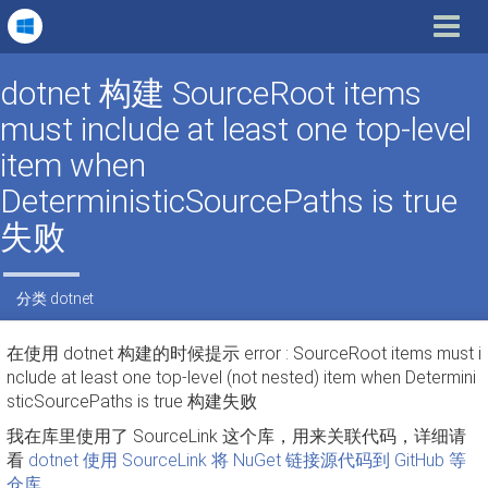
Toggle
navigat
dotnet 构建 SourceRoot items
must include at least one top-level
item when
DeterministicSourcePaths is true
失败
分类
dotnet
在使用 dotnet 构建的时候提示 error : SourceRoot items must i
nclude at least one top-level (not nested) item when Determini
sticSourcePaths is true 构建失败
我在库里使用了 SourceLink 这个库，用来关联代码，详细请
看
dotnet 使用 SourceLink 将 NuGet 链接源代码到 GitHub 等
仓库