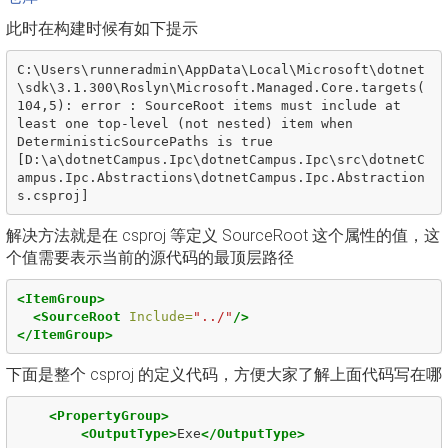
此时在构建时候有如下提示
C:\Users\runneradmin\AppData\Local\Microsoft\dotnet
\sdk\3.1.300\Roslyn\Microsoft.Managed.Core.targets(
104,5): error : SourceRoot items must include at 
least one top-level (not nested) item when 
DeterministicSourcePaths is true 
[D:\a\dotnetCampus.Ipc\dotnetCampus.Ipc\src\dotnetC
ampus.Ipc.Abstractions\dotnetCampus.Ipc.Abstraction
解决方法就是在 csproj 等定义 SourceRoot 这个属性的值，这
个值需要表示当前的源代码的最顶层路径
<ItemGroup>
<SourceRoot
Include=
"../"
/>
</ItemGroup>
下面是整个 csproj 的定义代码，方便大家了解上面代码写在哪
<PropertyGroup>
<OutputType>
Exe
</OutputType>