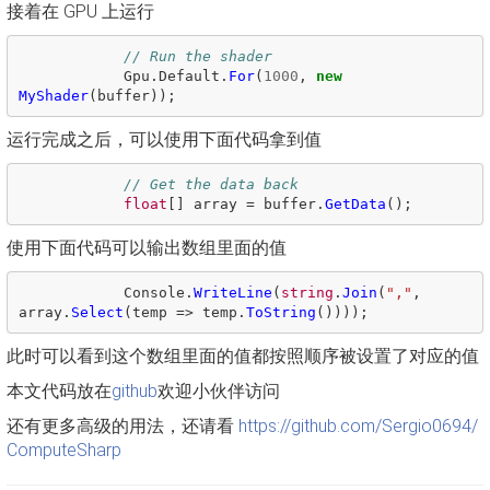
接着在 GPU 上运行
// Run the shader
Gpu
.
Default
.
For
(
1000
,
new
MyShader
(
buffer
));
运行完成之后，可以使用下面代码拿到值
// Get the data back
float
[]
array
=
buffer
.
GetData
();
使用下面代码可以输出数组里面的值
Console
.
WriteLine
(
string
.
Join
(
","
,
array
.
Select
(
temp
=>
temp
.
ToString
())));
此时可以看到这个数组里面的值都按照顺序被设置了对应的值
本文代码放在
github
欢迎小伙伴访问
还有更多高级的用法，还请看
https://github.com/Sergio0694/
ComputeSharp