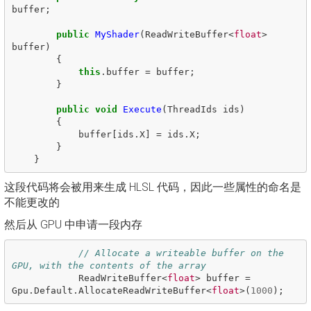
buffer
;
public
MyShader
(
ReadWriteBuffer
<
float
>
buffer
)
{
this
.
buffer
=
buffer
;
}
public
void
Execute
(
ThreadIds
ids
)
{
buffer
[
ids
.
X
]
=
ids
.
X
;
}
}
这段代码将会被用来生成 HLSL 代码，因此一些属性的命名是
不能更改的
然后从 GPU 中申请一段内存
// Allocate a writeable buffer on the 
GPU, with the contents of the array
ReadWriteBuffer
<
float
>
buffer
=
Gpu
.
Default
.
AllocateReadWriteBuffer
<
float
>(
1000
);