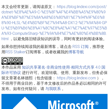
本文会经常更新，请阅读原文：
https://blog.lindexi.com/post/
dotnet-%E8%AE%A9-C-%E5%8F%AF%E4%BB%A5%E9%80%9
A%E8%BF%87%E5%8A%A8%E6%80%81%E7%94%9F%E6%8
8%90-HLSL-%E4%BD%BF%E7%94%A8-DX12-%E7%9A%84-GP
U-%E5%B9%B6%E8%A1%8C%E8%AE%A1%E7%AE%97%E5%B
A%93-ComputeSharp-%E7%9A%84%E7%AE%80%E4%BB%8B.
html
，以避免陈旧错误知识的误导，同时有更好的阅读体验。
如果你想持续阅读我的最新博客，请点击
RSS 订阅
，推荐使
用
RSS Stalker
订阅博客，或者收藏我的
博客导航
本作品采用
知识共享署名-非商业性使用-相同方式共享 4.0 国
际许可协议
进行许可。欢迎转载、使用、重新发布，但务必保
留文章署名林德熙（包含链接：
https://blog.lindexi.com
），
不得用于商业目的，基于本文修改后的作品务必以相同的许可
发布。如有任何疑问，请
与我联系
。