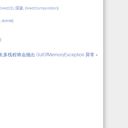
Direct2D
,
渲染
,
DirectComposition
)
,
dotnet
)
)
t
)
多线程将会抛出 OutOfMemoryException 异常 »