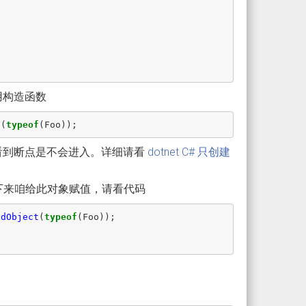
用构造函数
t
(
typeof
(
Foo
));
以看到断点是不会进入。详细请看
dotnet C# 只创建
接下来咱给此对象赋值，请看代码
edObject
(
typeof
(
Foo
));