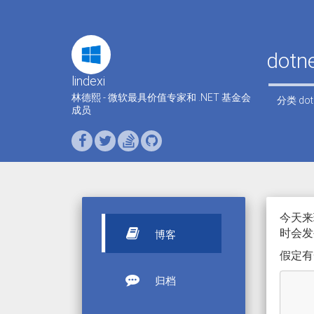
do
lindexi
林德熙 - 微软最具价值专家和 .NET 基金会
分类
dot
成员
今天来
时会发
博客
假定有
归档