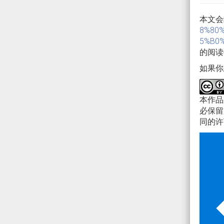
本文会
8%80
5%B0%
的阅读
如果你
本作
必保留
同的许