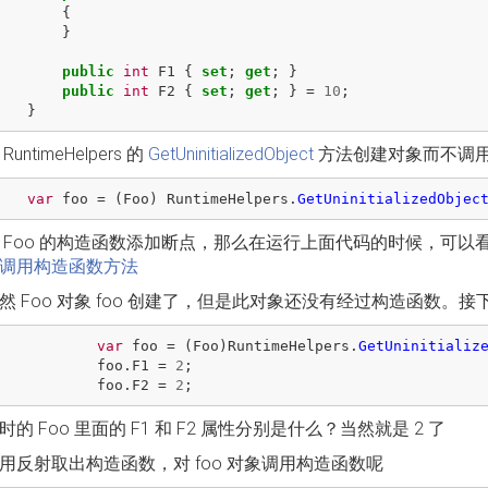
{
}
public
int
F1
{
set
;
get
;
}
public
int
F2
{
set
;
get
;
}
=
10
;
}
untimeHelpers 的
GetUninitializedObject
方法创建对象而不调
var
foo
=
(
Foo
)
RuntimeHelpers
.
GetUninitializedObjec
 Foo 的构造函数添加断点，那么在运行上面代码的时候，可
调用构造函数方法
然 Foo 对象 foo 创建了，但是此对象还没有经过构造函数。
var
foo
=
(
Foo
)
RuntimeHelpers
.
GetUninitializ
foo
.
F1
=
2
;
foo
.
F2
=
2
;
的 Foo 里面的 F1 和 F2 属性分别是什么？当然就是 2 了
用反射取出构造函数，对 foo 对象调用构造函数呢