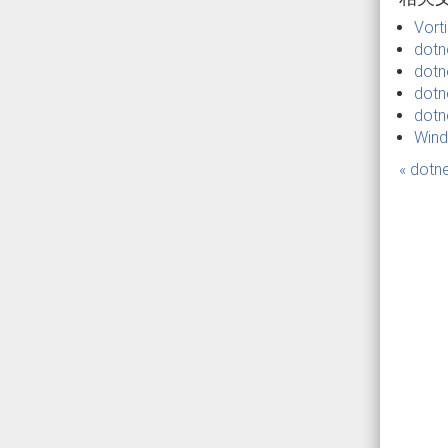
Vor
do
dot
do
dot
Win
« dot