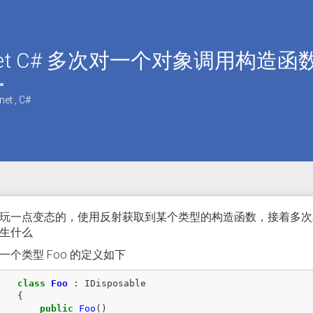
tnet C# 多次对一个对象调用构造
net
,
C#
玩一点变态的，使用反射获取到某个类型的构造函数，接着多次
生什么
一个类型 Foo 的定义如下
class
Foo
:
IDisposable
{
public
Foo
()