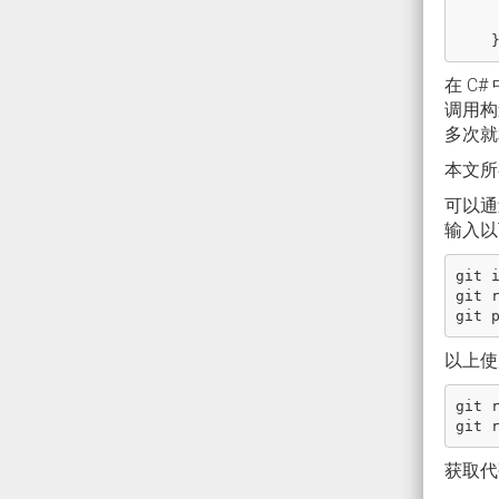
      IL_0010: 
在 C
调用构
多次就
本文所
可以通
输入以
git i
git 
以上使用
git r
获取代码之