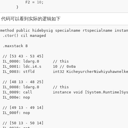
F2
=
10
;
}
IL 代码可以看到实际的逻辑如下
aged

k 8

 45]

/ this

// 0x0a

2>k__BackingField'

 25]

/ this

Object::.ctor()

nop

 14]

nop

 14]
