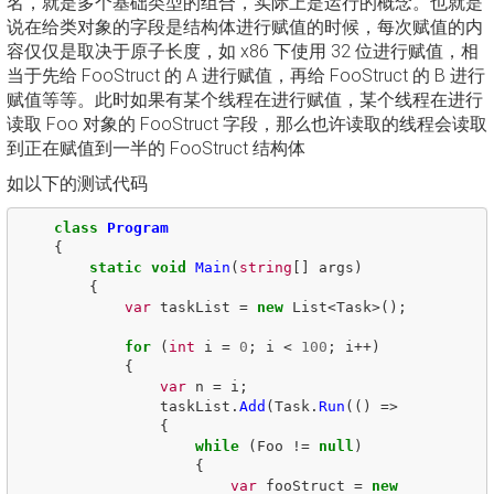
名，就是多个基础类型的组合，实际上是运行的概念。也就是
说在给类对象的字段是结构体进行赋值的时候，每次赋值的内
容仅仅是取决于原子长度，如 x86 下使用 32 位进行赋值，相
当于先给 FooStruct 的 A 进行赋值，再给 FooStruct 的 B 进行
赋值等等。此时如果有某个线程在进行赋值，某个线程在进行
读取 Foo 对象的 FooStruct 字段，那么也许读取的线程会读取
到正在赋值到一半的 FooStruct 结构体
如以下的测试代码
class
Program
{
static
void
Main
(
string
[]
args
)
{
var
taskList
=
new
List
<
Task
>();
for
(
int
i
=
0
;
i
<
100
;
i
++)
{
var
n
=
i
;
taskList
.
Add
(
Task
.
Run
(()
=>
{
while
(
Foo
!=
null
)
{
var
fooStruct
=
new