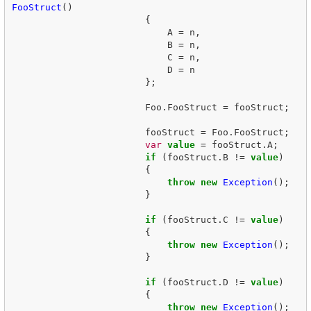
FooStruct
()
{
A
=
n
,
B
=
n
,
C
=
n
,
D
=
n
};
Foo
.
FooStruct
=
fooStruct
;
fooStruct
=
Foo
.
FooStruct
;
var
value
=
fooStruct
.
A
;
if
(
fooStruct
.
B
!=
value
)
{
throw
new
Exception
();
}
if
(
fooStruct
.
C
!=
value
)
{
throw
new
Exception
();
}
if
(
fooStruct
.
D
!=
value
)
{
throw
new
Exception
();