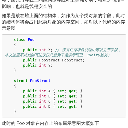
栈，因此放在栈上的结构体在线程上是独立的，相互之间没有
影响，也就是线程安全的
如果是放在堆上面的结构体，如作为某个类对象的字段，此时
的结构体将会占用此类对象的内存空间，如对以下代码的内存
示意图
class
Foo
{
public
int
X
;
// 没有任何项目或理由可以公开字段，
本文这里不规范的写法仅仅只是为了做演示而已 （Unity除外）
public
FooStruct
FooStruct
;
public
int
Y
;
}
struct
FooStruct
{
public
int
A
{
set
;
get
;
}
public
int
B
{
set
;
get
;
}
public
int
C
{
set
;
get
;
}
public
int
D
{
set
;
get
;
}
}
此时的 Foo 对象在内存上的布局示意图大概如下