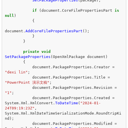
SetPackageProperties
(
package
);
if
(
document
.
CoreFilePropertiesPart
is
null
)
{
document
.
AddCoreFilePropertiesPart
();
}
}
private
void
SetPackageProperties
(
OpenXmlPackage
document
)
{
document
.
PackageProperties
.
Creator
=
"dexi lin"
;
document
.
PackageProperties
.
Title
=
"PowerPoint 演示文稿"
;
document
.
PackageProperties
.
Revision
=
"1"
;
document
.
PackageProperties
.
Created
=
System
.
Xml
.
XmlConvert
.
ToDateTime
(
"2024-01-
24T09:19:23Z"
,
System
.
Xml
.
XmlDateTimeSerializationMode
.
RoundtripKi
nd
);
document
.
PackageProperties
.
Modified
=