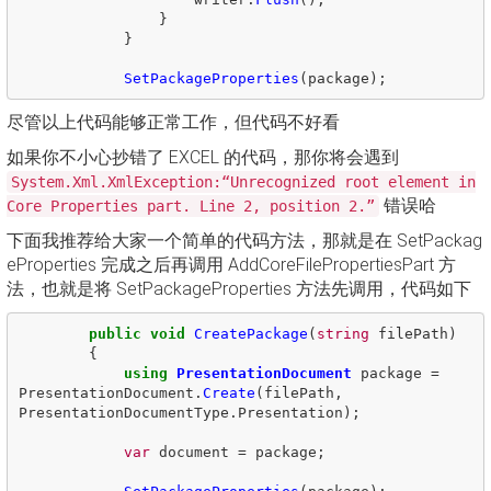
}
}
SetPackageProperties
(
package
);
尽管以上代码能够正常工作，但代码不好看
如果你不小心抄错了 EXCEL 的代码，那你将会遇到
System.Xml.XmlException:“Unrecognized root element in
错误哈
Core Properties part. Line 2, position 2.”
下面我推荐给大家一个简单的代码方法，那就是在 SetPackag
eProperties 完成之后再调用 AddCoreFilePropertiesPart 方
法，也就是将 SetPackageProperties 方法先调用，代码如下
public
void
CreatePackage
(
string
filePath
)
{
using
PresentationDocument
package
=
PresentationDocument
.
Create
(
filePath
,
PresentationDocumentType
.
Presentation
);
var
document
=
package
;