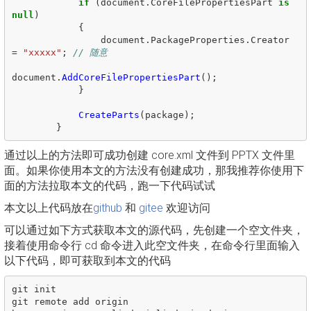
if
(
document
.
CoreFilePropertiesPart
is
null
)
{
document
.
PackageProperties
.
Creator
=
"xxxxx"
;
// 随意
document
.
AddCoreFilePropertiesPart
();
}
CreateParts
(
package
);
}
通过以上的方法即可成功创建 core.xml 文件到 PPTX 文件里
面。如果你使用本文的方法没有创建成功，那我推荐你使用下
面的方法拉取本文的代码，跑一下代码试试
本文以上代码放在
github
和
gitee
欢迎访问
可以通过如下方式获取本文的源代码，先创建一个空文件夹，
接着使用命令行 cd 命令进入此空文件夹，在命令行里面输入
以下代码，即可获取到本文的代码
git init

git remote add origin 