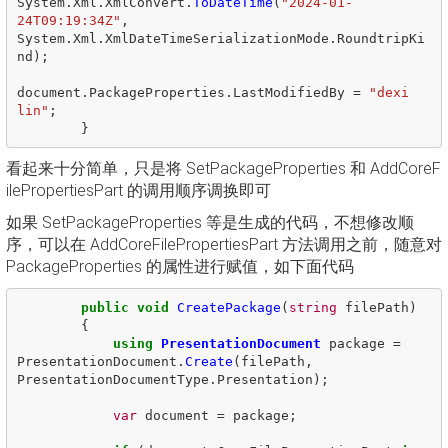
System
.
Xml
.
XmlConvert
.
ToDateTime
(
"2024-01-
24T09:19:34Z"
,
System
.
Xml
.
XmlDateTimeSerializationMode
.
RoundtripKi
nd
);
document
.
PackageProperties
.
LastModifiedBy
=
"dexi 
lin"
;
}
看起来十分简单，只是将 SetPackageProperties 和 AddCoreF
ilePropertiesPart 的调用顺序调换即可
如果 SetPackageProperties 等是生成的代码，不想修改顺
序，可以在 AddCoreFilePropertiesPart 方法调用之前，随意对
PackageProperties 的属性进行赋值，如下面代码
public
void
CreatePackage
(
string
filePath
)
{
using
PresentationDocument
package
=
PresentationDocument
.
Create
(
filePath
,
PresentationDocumentType
.
Presentation
);
var
document
=
package
;