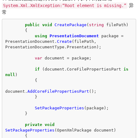
异
System.Xml.XmlException:“Root element is missing.”
常
public
void
CreatePackage
(
string
filePath
)
{
using
PresentationDocument
package
=
PresentationDocument
.
Create
(
filePath
,
PresentationDocumentType
.
Presentation
);
var
document
=
package
;
if
(
document
.
CoreFilePropertiesPart
is
null
)
{
document
.
AddCoreFilePropertiesPart
();
}
SetPackageProperties
(
package
);
}
private
void
SetPackageProperties
(
OpenXmlPackage
document
)
{