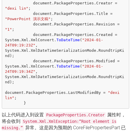
document
.
PackageProperties
.
Creator
=
"dexi lin"
;
document
.
PackageProperties
.
Title
=
"PowerPoint 演示文稿"
;
document
.
PackageProperties
.
Revision
=
"1"
;
document
.
PackageProperties
.
Created
=
System
.
Xml
.
XmlConvert
.
ToDateTime
(
"2024-01-
24T09:19:23Z"
,
System
.
Xml
.
XmlDateTimeSerializationMode
.
RoundtripKi
nd
);
document
.
PackageProperties
.
Modified
=
System
.
Xml
.
XmlConvert
.
ToDateTime
(
"2024-01-
24T09:19:34Z"
,
System
.
Xml
.
XmlDateTimeSerializationMode
.
RoundtripKi
nd
);
document
.
PackageProperties
.
LastModifiedBy
=
"dexi 
lin"
;
}
以上代码进入到设置
属性时，
PackageProperties.Creator
将会收到
System.Xml.XmlException:“Root element is
异常。这是因为预期的 CoreFilePropertiesPart 已
missing.”