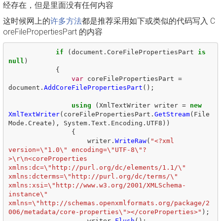
经存在，但是里面没有任何内容
这时候网上的
许多方法
都是推荐采用如下或类似的代码写入 C
oreFilePropertiesPart 的内容
if
(
document
.
CoreFilePropertiesPart
is
null
)
{
var
coreFilePropertiesPart
=
document
.
AddCoreFilePropertiesPart
();
using
(
XmlTextWriter
writer
=
new
XmlTextWriter
(
coreFilePropertiesPart
.
GetStream
(
File
Mode
.
Create
),
System
.
Text
.
Encoding
.
UTF8
))
{
writer
.
WriteRaw
(
"<?xml 
version=\"1.0\" encoding=\"UTF-8\"?
>\r\n<coreProperties 
xmlns:dc=\"http://purl.org/dc/elements/1.1/\" 
xmlns:dcterms=\"http://purl.org/dc/terms/\" 
xmlns:xsi=\"http://www.w3.org/2001/XMLSchema-
instance\" 
xmlns=\"http://schemas.openxmlformats.org/package/2
006/metadata/core-properties\"></coreProperties>"
);
writer
.
Flush
();