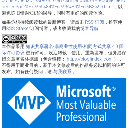
dotnet-OpenXML-SDK-%E6%B7%BB%E5%8A%A0-CoreFilePro
pertiesPart-%E7%9A%84%E6%96%B9%E6%B3%95.html
，以
避免陈旧错误知识的误导，同时有更好的阅读体验。
如果你想持续阅读我的最新博客，请点击
RSS 订阅
，推荐使
用
RSS Stalker
订阅博客，或者收藏我的
博客导航
本作品采用
知识共享署名-非商业性使用-相同方式共享 4.0 国
际许可协议
进行许可。欢迎转载、使用、重新发布，但务必保
留文章署名林德熙（包含链接：
https://blog.lindexi.com
），
不得用于商业目的，基于本文修改后的作品务必以相同的许可
发布。如有任何疑问，请
与我联系
。