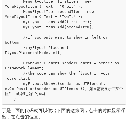
        MenuFlyoutItem firstItem = new 
MenuFlyoutItem { Text = "OneIt" };

        MenuFlyoutItem secondItem = new 
MenuFlyoutItem { Text = "TwoIt" };

        myFlyout.Items.Add(firstItem);

        myFlyout.Items.Add(secondItem);

        //if you only want to show in left or 
buttom 

        //myFlyout.Placement = 
FlyoutPlacementMode.Left;

        FrameworkElement senderElement = sender as 
FrameworkElement;

        //the code can show the flyout in your 
mouse click 

        myFlyout.ShowAt(sender as UIElement, 
e.GetPosition(sender as UIElement)); 如果需要显示在某个
控件，就拿到控件的坐标

于是上面的代码就可以做出下面的这张图，点击的时候显示浮
出，在点击的位置。