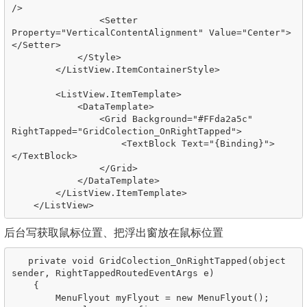
/>

                <Setter 
Property="VerticalContentAlignment" Value="Center">
</Setter>

            </Style>

        </ListView.ItemContainerStyle>

        <ListView.ItemTemplate>

            <DataTemplate>

                <Grid Background="#FFda2a5c" 
RightTapped="GridColection_OnRightTapped">

                    <TextBlock Text="{Binding}">
</TextBlock>

                </Grid>

            </DataTemplate>

        </ListView.ItemTemplate>

后台写获取鼠标位置、把浮出窗放在鼠标位置
   private void GridColection_OnRightTapped(object 
sender, RightTappedRoutedEventArgs e)

    {

        MenuFlyout myFlyout = new MenuFlyout();
