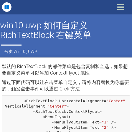
Toggle
navigat
win10 uwp 如何自定义
RichTextBlock 右键菜单
分类
Win10
,
UWP
默认的 RichTextBlock 的邮件菜单是包含复制和全选，如果想
要自定义菜单可以添加 ContextFlyout 属性
通过下面代码可以让右击菜单自定义，请将内容替换为你需要
的，触发点击事件可以通过 Click 方法
<
RichTextBlock
HorizontalAlignment
=
"Center"
VerticalAlignment
=
"Center"
>
<
RichTextBlock
.
ContextFlyout
>
<
MenuFlyout
>
<
MenuFlyoutItem
Text
=
"1"
/>
<
MenuFlyoutItem
Text
=
"2"
/>