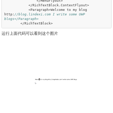
</
MenuFlyout
>
</
RichTextBlock
.
ContextFlyout
>
<
Paragraph
>
Welcome
to
my
blog
http
:
//blog.lindexi.com I write some UWP 
blogs</Paragraph>
</
RichTextBlock
>
运行上面代码可以看到这个图片