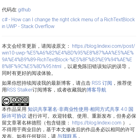
代码在
github
c# - How can I change the right click menu of a RichTextBlock
in UWP - Stack Overflow
本文会经常更新，请阅读原文：
https://blog.lindexi.com/post/
win10-uwp-%E5%A6%82%E4%BD%95%E8%87%AA%E5%AE%
9A%E4%B9%89-RichTextBlock-%E5%8F%B3%E9%94%AE%E
8%8F%9C%E5%8D%95.html
，以避免陈旧错误知识的误导，
同时有更好的阅读体验。
如果你想持续阅读我的最新博客，请点击
RSS 订阅
，推荐使
用
RSS Stalker
订阅博客，或者收藏我的
博客导航
本作品采用
知识共享署名-非商业性使用-相同方式共享 4.0 国
际许可协议
进行许可。欢迎转载、使用、重新发布，但务必保
留文章署名林德熙（包含链接：
https://blog.lindexi.com
），
不得用于商业目的，基于本文修改后的作品务必以相同的许可
发布。如有任何疑问，请
与我联系
。