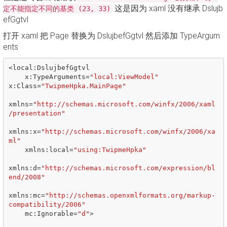
这是因为 xaml 没有继承 Dslujb
定不能指定不同的基类 (23, 33)
efGgtvl
打开 xaml 把 Page 替换为 DslujbefGgtvl 然后添加 TypeArgum
ents
<
local
:
DslujbefGgtvl
x
:
TypeArguments
=
"local:ViewModel"
x
:
Class
=
"TwipmeHpka.MainPage"
xmlns
=
"http://schemas.microsoft.com/winfx/2006/xaml
/presentation"
xmlns
:
x
=
"http://schemas.microsoft.com/winfx/2006/xa
ml"
xmlns
:
local
=
"using:TwipmeHpka"
xmlns
:
d
=
"http://schemas.microsoft.com/expression/bl
end/2008"
xmlns
:
mc
=
"http://schemas.openxmlformats.org/markup-
compatibility/2006"
mc
:
Ignorable
=
"d"
>