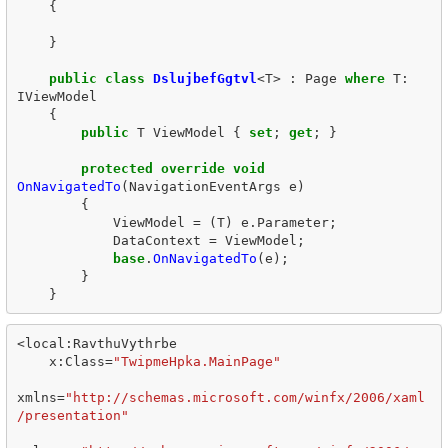
{
}
public
class
DslujbefGgtvl
<
T
>
:
Page
where
T
:
IViewModel
{
public
T
ViewModel
{
set
;
get
;
}
protected
override
void
OnNavigatedTo
(
NavigationEventArgs
e
)
{
ViewModel
=
(
T
)
e
.
Parameter
;
DataContext
=
ViewModel
;
base
.
OnNavigatedTo
(
e
);
}
}
<
local
:
RavthuVythrbe
x
:
Class
=
"TwipmeHpka.MainPage"
xmlns
=
"http://schemas.microsoft.com/winfx/2006/xaml
/presentation"