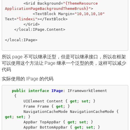
<
Grid
Background
=
"{ThemeResource 
ApplicationPageBackgroundThemeBrush}"
>
<
TextBlock
Margin
=
"10,10,10,10"
Text
=
"lindexi"
></
TextBlock
>
</
Grid
>
</
local
:
IPage
.
Content
>
</
local
:
IPage
>
所以 page 不可以继承泛型，但是可以继承接口，所以在框架
可以使用这个方法让 Page 继承一个泛型的类，这样可以减少
代码
实际使用的 IPage 的代码
public
interface
IPage
:
IFrameworkElement
{
UIElement
Content
{
get
;
set
;
}
Frame
Frame
{
get
;
}
NavigationCacheMode
NavigationCacheMode
{
get
;
set
;
}
AppBar
TopAppBar
{
get
;
set
;
}
AppBar
BottomAppBar
{
get
;
set
;
}