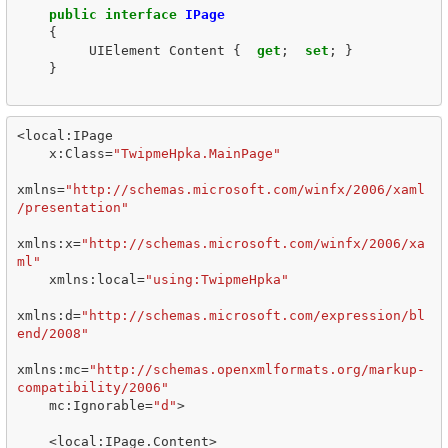
public
interface
IPage
{
UIElement
Content
{
get
;
set
;
}
}
<
local
:
IPage
x
:
Class
=
"TwipmeHpka.MainPage"
xmlns
=
"http://schemas.microsoft.com/winfx/2006/xaml
/presentation"
xmlns
:
x
=
"http://schemas.microsoft.com/winfx/2006/xa
ml"
xmlns
:
local
=
"using:TwipmeHpka"
xmlns
:
d
=
"http://schemas.microsoft.com/expression/bl
end/2008"
xmlns
:
mc
=
"http://schemas.openxmlformats.org/markup-
compatibility/2006"
mc
:
Ignorable
=
"d"
>
<
local
:
IPage
.
Content
>