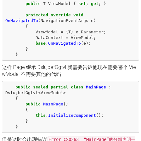
public
T
ViewModel
{
set
;
get
;
}
protected
override
void
OnNavigatedTo
(
NavigationEventArgs
e
)
{
ViewModel
=
(
T
)
e
.
Parameter
;
DataContext
=
ViewModel
;
base
.
OnNavigatedTo
(
e
);
}
}
这样 Page 继承 DslujbefGgtvl 就需要告诉他现在需要哪个 Vie
wModel 不需要其他的代码
public
sealed
partial
class
MainPage
:
DslujbefGgtvl
<
ViewModel
>
{
public
MainPage
()
{
this
.
InitializeComponent
();
}
}
但是这时会出现错误
Error CS0263: “MainPage”的分部声明一