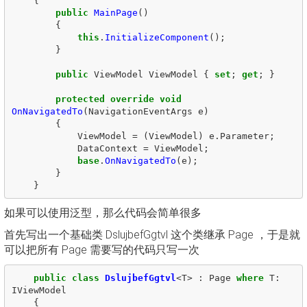
{
public
MainPage
()
{
this
.
InitializeComponent
();
}
public
ViewModel
ViewModel
{
set
;
get
;
}
protected
override
void
OnNavigatedTo
(
NavigationEventArgs
e
)
{
ViewModel
=
(
ViewModel
)
e
.
Parameter
;
DataContext
=
ViewModel
;
base
.
OnNavigatedTo
(
e
);
}
}
如果可以使用泛型，那么代码会简单很多
首先写出一个基础类 DslujbefGgtvl 这个类继承 Page ，于是就
可以把所有 Page 需要写的代码只写一次
public
class
DslujbefGgtvl
<
T
>
:
Page
where
T
:
IViewModel
{