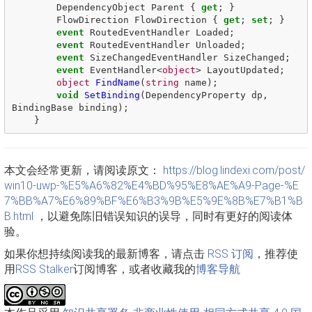
DependencyObject
Parent
{
get
;
}
FlowDirection
FlowDirection
{
get
;
set
;
}
event
RoutedEventHandler
Loaded
;
event
RoutedEventHandler
Unloaded
;
event
SizeChangedEventHandler
SizeChanged
;
event
EventHandler
<
object
>
LayoutUpdated
;
object
FindName
(
string
name
);
void
SetBinding
(
DependencyProperty
dp
,
BindingBase
binding
);
}
本文会经常更新，请阅读原文：
https://blog.lindexi.com/post/
win10-uwp-%E5%A6%82%E4%BD%95%E8%AE%A9-Page-%E
7%BB%A7%E6%89%BF%E6%B3%9B%E5%9E%8B%E7%B1%B
B.html
，以避免陈旧错误知识的误导，同时有更好的阅读体
验。
如果你想持续阅读我的最新博客，请点击
RSS 订阅
，推荐使
用
RSS Stalker
订阅博客，或者收藏我的
博客导航