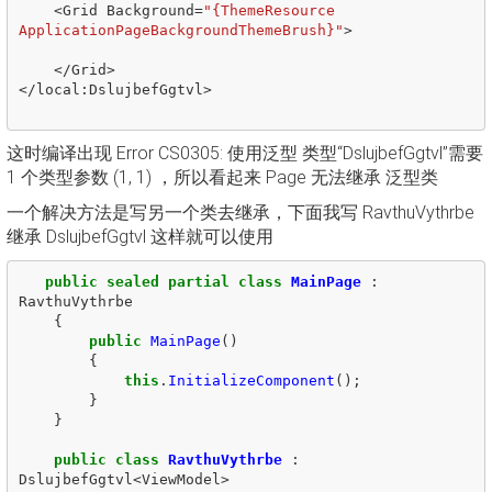
<
Grid
Background
=
"{ThemeResource 
ApplicationPageBackgroundThemeBrush}"
>
</
Grid
>
</
local
:
DslujbefGgtvl
>
这时编译出现 Error CS0305: 使用泛型 类型“DslujbefGgtvl
”需要
1 个类型参数 (1, 1) ，所以看起来 Page 无法继承 泛型类
一个解决方法是写另一个类去继承，下面我写 RavthuVythrbe
继承 DslujbefGgtvl 这样就可以使用
public
sealed
partial
class
MainPage
:
RavthuVythrbe
{
public
MainPage
()
{
this
.
InitializeComponent
();
}
}
public
class
RavthuVythrbe
:
DslujbefGgtvl
<
ViewModel
>