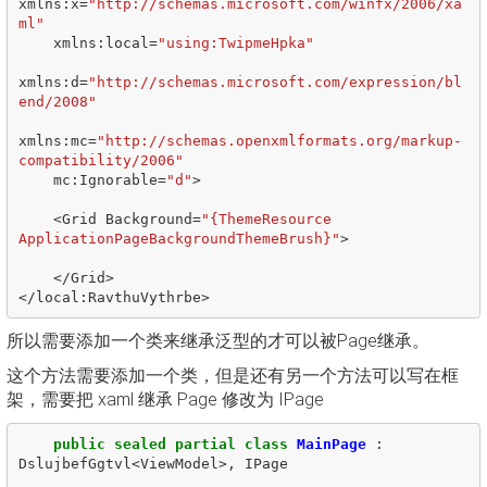
xmlns
:
x
=
"http://schemas.microsoft.com/winfx/2006/xa
ml"
xmlns
:
local
=
"using:TwipmeHpka"
xmlns
:
d
=
"http://schemas.microsoft.com/expression/bl
end/2008"
xmlns
:
mc
=
"http://schemas.openxmlformats.org/markup-
compatibility/2006"
mc
:
Ignorable
=
"d"
>
<
Grid
Background
=
"{ThemeResource 
ApplicationPageBackgroundThemeBrush}"
>
</
Grid
>
</
local
:
RavthuVythrbe
>
所以需要添加一个类来继承泛型的才可以被Page继承。
这个方法需要添加一个类，但是还有另一个方法可以写在框
架，需要把 xaml 继承 Page 修改为 IPage
public
sealed
partial
class
MainPage
:
DslujbefGgtvl
<
ViewModel
>,
IPage