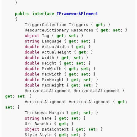
}
public
interface
IFrameworkElement
{
TriggerCollection
Triggers
{
get
;
}
ResourceDictionary
Resources
{
get
;
set
;
}
object
Tag
{
get
;
set
;
}
string
Language
{
get
;
set
;
}
double
ActualWidth
{
get
;
}
double
ActualHeight
{
get
;
}
double
Width
{
get
;
set
;
}
double
Height
{
get
;
set
;
}
double
MinWidth
{
get
;
set
;
}
double
MaxWidth
{
get
;
set
;
}
double
MinHeight
{
get
;
set
;
}
double
MaxHeight
{
get
;
set
;
}
HorizontalAlignment
HorizontalAlignment
{
get
;
set
;
}
VerticalAlignment
VerticalAlignment
{
get
;
set
;
}
Thickness
Margin
{
get
;
set
;
}
string
Name
{
get
;
set
;
}
Uri
BaseUri
{
get
;
}
object
DataContext
{
get
;
set
;
}
Style
Style
{
get
;
set
;
}