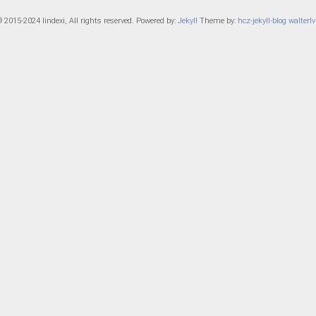
 2015-2024 lindexi, All rights reserved. Powered by:
Jekyll
Theme by:
hcz-jekyll-blog
walterlv