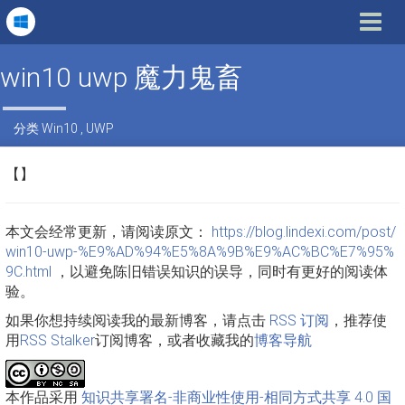
Toggle
navigat
win10 uwp 魔力鬼畜
分类
Win10
,
UWP
【】
本文会经常更新，请阅读原文：
https://blog.lindexi.com/post/
win10-uwp-%E9%AD%94%E5%8A%9B%E9%AC%BC%E7%95%
9C.html
，以避免陈旧错误知识的误导，同时有更好的阅读体
验。
如果你想持续阅读我的最新博客，请点击
RSS 订阅
，推荐使
用
RSS Stalker
订阅博客，或者收藏我的
博客导航
本作品采用
知识共享署名-非商业性使用-相同方式共享 4.0 国