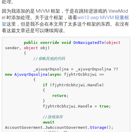
处理。
因为我添加的是 MVVM 框架，于是在跳转进游戏的 ViewMod
el 时添加处理。关于这个框架，请看
win10 uwp MVVM 轻量框
架
这里，但是我不会在本文用了太多这个框架的东西。在没有
看这篇文章还是可以继续阅读。
public
override
void
OnNavigatedTo
(
object
sender
,
object
obj
)
{
//省略其他的代码
_ajuvqrDqsoljna
=
_ajuvqrDqsoljna
??
new
AjuvqrDqsoljna
(
async
fjyhtrOcbhzjwi
=>
{
if
(
fjyhtrOcbhzjwi
.
Handle
)
{
return
;
}
fjyhtrOcbhzjwi
.
Handle
=
true
;
//游戏保存
await
AccountGoverment
.
JwAccountGoverment
.
Storage
();