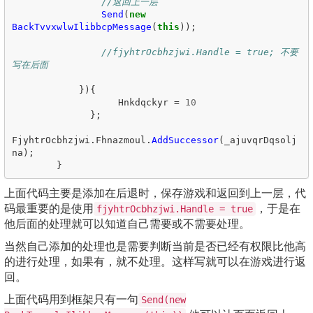
//返回上一层
Send
(
new
BackTvvxwlwIlibbcpMessage
(
this
));
//fjyhtrOcbhzjwi.Handle = true; 不要
写在后面
}){
Hnkdqckyr
=
10
};
FjyhtrOcbhzjwi
.
Fhnazmoul
.
AddSuccessor
(
_ajuvqrDqsolj
na
);
}
上面代码主要是添加在后退时，保存游戏和返回到上一层，代
码最重要的是使用
，于是在
fjyhtrOcbhzjwi.Handle = true
他后面的处理就可以知道自己需要或不需要处理。
当然自己添加的处理也是需要判断当前是否已经有权限比他高
的进行处理，如果有，就不处理。这样写就可以在游戏进行返
回。
上面代码用到框架只有一句
Send(new