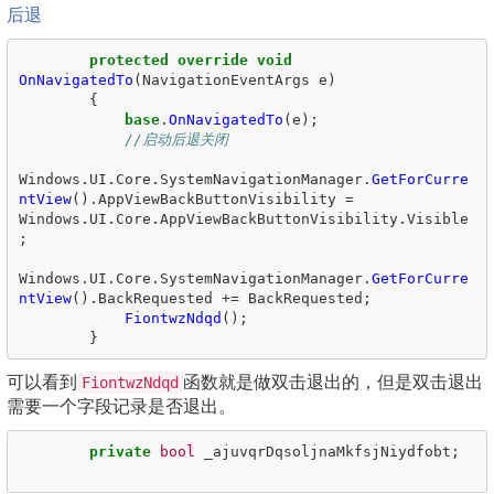
后退
protected
override
void
OnNavigatedTo
(
NavigationEventArgs
e
)
{
base
.
OnNavigatedTo
(
e
);
//启动后退关闭
Windows
.
UI
.
Core
.
SystemNavigationManager
.
GetForCurre
ntView
().
AppViewBackButtonVisibility
=
Windows
.
UI
.
Core
.
AppViewBackButtonVisibility
.
Visible
;
Windows
.
UI
.
Core
.
SystemNavigationManager
.
GetForCurre
ntView
().
BackRequested
+=
BackRequested
;
FiontwzNdqd
();
}
可以看到
函数就是做双击退出的，但是双击退出
FiontwzNdqd
需要一个字段记录是否退出。
private
bool
_ajuvqrDqsoljnaMkfsjNiydfobt
;