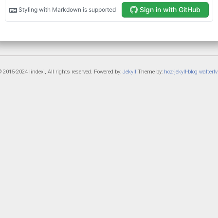
 2015-2024 lindexi, All rights reserved. Powered by:
Jekyll
Theme by:
hcz-jekyll-blog
walterlv