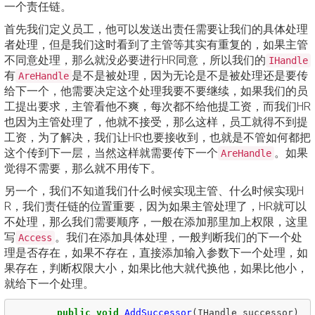
一个责任链。
首先我们定义员工，他可以发送出责任需要让我们的具体处理
者处理，但是我们这时看到了主管等其实有重复的，如果主管
不同意处理，那么就没必要进行HR同意，所以我们的
IHandle
有
是不是被处理，因为无论是不是被处理还是要传
AreHandle
给下一个，他需要决定这个处理我要不要继续，如果我们的员
工提出要求，主管看他不爽，每次都不给他提工资，而我们HR
也因为主管处理了，他就不接受，那么这样，员工就得不到提
工资，为了解决，我们让HR也要接收到，也就是不管如何都把
这个传到下一层，当然这样就需要传下一个
。如果
AreHandle
觉得不需要，那么就不用传下。
另一个，我们不知道我们什么时候实现主管、什么时候实现H
R，我们责任链的位置重要，因为如果主管处理了，HR就可以
不处理，那么我们需要顺序，一般在添加那里加上权限，这里
写
。我们在添加具体处理，一般判断我们的下一个处
Access
理是否存在，如果不存在，直接添加输入参数下一个处理，如
果存在，判断权限大小，如果比他大就代换他，如果比他小，
就给下一个处理。
public
void
AddSuccessor
(
IHandle
successor
)