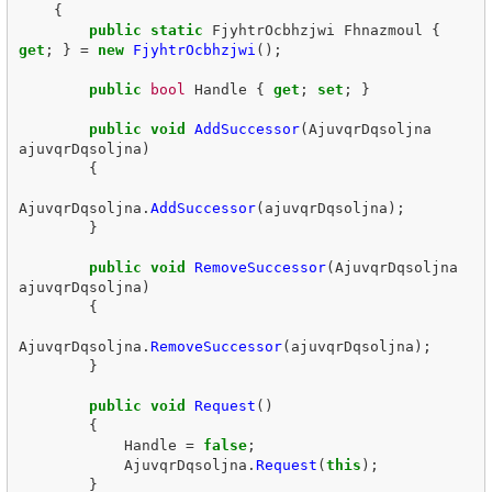
{
public
static
FjyhtrOcbhzjwi
Fhnazmoul
{
get
;
}
=
new
FjyhtrOcbhzjwi
();
public
bool
Handle
{
get
;
set
;
}
public
void
AddSuccessor
(
AjuvqrDqsoljna
ajuvqrDqsoljna
)
{
AjuvqrDqsoljna
.
AddSuccessor
(
ajuvqrDqsoljna
);
}
public
void
RemoveSuccessor
(
AjuvqrDqsoljna
ajuvqrDqsoljna
)
{
AjuvqrDqsoljna
.
RemoveSuccessor
(
ajuvqrDqsoljna
);
}
public
void
Request
()
{
Handle
=
false
;
AjuvqrDqsoljna
.
Request
(
this
);
}