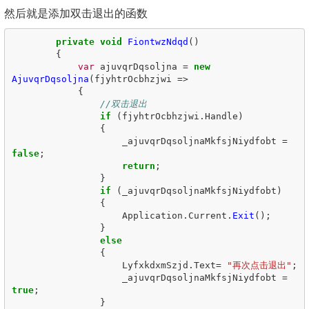
然后就是添加双击退出的函数
private
void
FiontwzNdqd
()
{
var
ajuvqrDqsoljna
=
new
AjuvqrDqsoljna
(
fjyhtrOcbhzjwi
=>
{
//双击退出
if
(
fjyhtrOcbhzjwi
.
Handle
)
{
_ajuvqrDqsoljnaMkfsjNiydfobt
=
false
;
return
;
}
if
(
_ajuvqrDqsoljnaMkfsjNiydfobt
)
{
Application
.
Current
.
Exit
();
}
else
{
LyfxkdxmSzjd
.
Text
=
"再次点击退出"
;
_ajuvqrDqsoljnaMkfsjNiydfobt
=
true
;
}