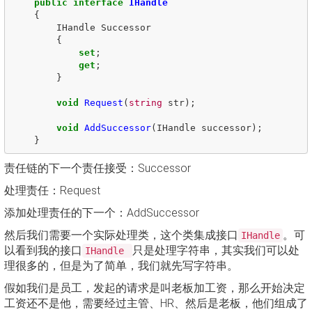
public
interface
IHandle
{
IHandle
Successor
{
set
;
get
;
}
void
Request
(
string
str
);
void
AddSuccessor
(
IHandle
successor
);
}
责任链的下一个责任接受：Successor
处理责任：Request
添加处理责任的下一个：AddSuccessor
然后我们需要一个实际处理类，这个类集成接口
。可
IHandle
以看到我的接口
只是处理字符串，其实我们可以处
IHandle
理很多的，但是为了简单，我们就先写字符串。
假如我们是员工，发起的请求是叫老板加工资，那么开始决定
工资还不是他，需要经过主管、HR、然后是老板，他们组成了