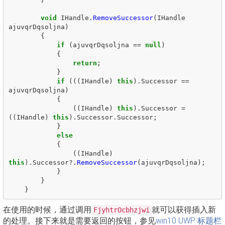
void
IHandle
.
RemoveSuccessor
(
IHandle
ajuvqrDqsoljna
)
{
if
(
ajuvqrDqsoljna
==
null
)
{
return
;
}
if
(((
IHandle
)
this
).
Successor
==
ajuvqrDqsoljna
)
{
((
IHandle
)
this
).
Successor
=
((
IHandle
)
this
).
Successor
.
Successor
;
}
else
{
((
IHandle
)
this
).
Successor
?.
RemoveSuccessor
(
ajuvqrDqsoljna
);
}
}
}
在使用的时候，通过调用
就可以获得插入新
FjyhtrOcbhzjwi
的处理。接下来就是需要返回的按钮，参见
win10 UWP 标题栏