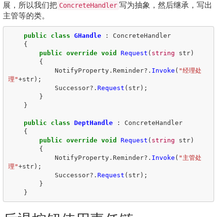
展，所以我们把
写为抽象，然后继承，写出
ConcreteHandler
主管等的类。
public
class
GHandle
:
ConcreteHandler
{
public
override
void
Request
(
string
str
)
{
NotifyProperty
.
Reminder
?.
Invoke
(
"经理处
理"
+
str
);
Successor
?.
Request
(
str
);
}
}
public
class
DeptHandle
:
ConcreteHandler
{
public
override
void
Request
(
string
str
)
{
NotifyProperty
.
Reminder
?.
Invoke
(
"主管处
理"
+
str
);
Successor
?.
Request
(
str
);
}
}