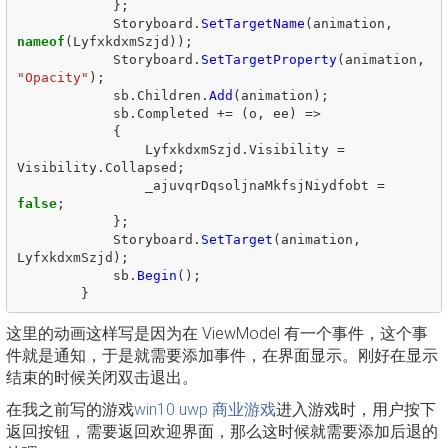
};
Storyboard
.
SetTargetName
(
animation
,
nameof
(
LyfxkdxmSzjd
));
Storyboard
.
SetTargetProperty
(
animation
,
"Opacity"
);
sb
.
Children
.
Add
(
animation
);
sb
.
Completed
+=
(
o
,
ee
)
=>
{
LyfxkdxmSzjd
.
Visibility
=
Visibility
.
Collapsed
;
_ajuvqrDqsoljnaMkfsjNiydfobt
=
false
;
};
Storyboard
.
SetTarget
(
animation
,
LyfxkdxmSzjd
);
sb
.
Begin
();
}
这里的动画这样写是因为在 ViewModel 有一个事件，这个事
件就是通知，于是就需要添加事件，在界面显示。刚好在显示
结束的时候关闭双击退出。
在我之前写的游戏
win10 uwp 商业游戏
进入游戏时，用户按下
返回按钮，需要返回欢迎界面，那么这时候就需要添加后退的