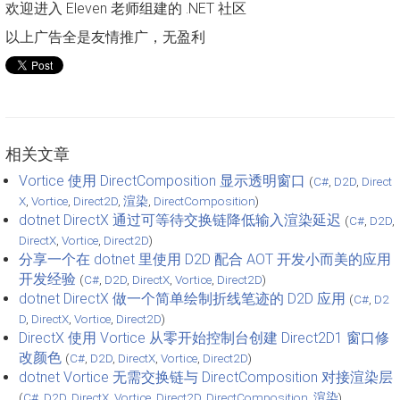
欢迎进入 Eleven 老师组建的 .NET 社区
以上广告全是友情推广，无盈利
相关文章
Vortice 使用 DirectComposition 显示透明窗口
(
C#
,
D2D
,
Direct
X
,
Vortice
,
Direct2D
,
渲染
,
DirectComposition
)
dotnet DirectX 通过可等待交换链降低输入渲染延迟
(
C#
,
D2D
,
DirectX
,
Vortice
,
Direct2D
)
分享一个在 dotnet 里使用 D2D 配合 AOT 开发小而美的应用
开发经验
(
C#
,
D2D
,
DirectX
,
Vortice
,
Direct2D
)
dotnet DirectX 做一个简单绘制折线笔迹的 D2D 应用
(
C#
,
D2
D
,
DirectX
,
Vortice
,
Direct2D
)
DirectX 使用 Vortice 从零开始控制台创建 Direct2D1 窗口修
改颜色
(
C#
,
D2D
,
DirectX
,
Vortice
,
Direct2D
)
dotnet Vortice 无需交换链与 DirectComposition 对接渲染层
(
C#
,
D2D
,
DirectX
,
Vortice
,
Direct2D
,
DirectComposition
,
渲染
)