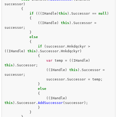
successor
)
{
if
(((
IHandle
)
this
).
Successor
==
null
)
{
((
IHandle
)
this
).
Successor
=
successor
;
}
else
{
if
(
successor
.
Hnkdqckyr
>
((
IHandle
)
this
).
Successor
.
Hnkdqckyr
)
{
var
temp
=
((
IHandle
)
this
).
Successor
;
((
IHandle
)
this
).
Successor
=
successor
;
successor
.
Successor
=
temp
;
}
else
{
((
IHandle
)
this
).
Successor
.
AddSuccessor
(
successor
);
}
}
}