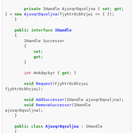
private
IHandle
AjuvqrDqsoljna
{
set
;
get
;
}
=
new
AjuvqrDqsoljna
(
fjyhtrOcbhzjwi
=>
{
});
}
public
interface
IHandle
{
IHandle
Successor
{
set
;
get
;
}
int
Hnkdqckyr
{
get
;
}
void
Request
(
FjyhtrOcbhzjwi
fjyhtrOcbhzjwi
);
void
AddSuccessor
(
IHandle
ajuvqrDqsoljna
);
void
RemoveSuccessor
(
IHandle
ajuvqrDqsoljna
);
}
public
class
AjuvqrDqsoljna
:
IHandle
{