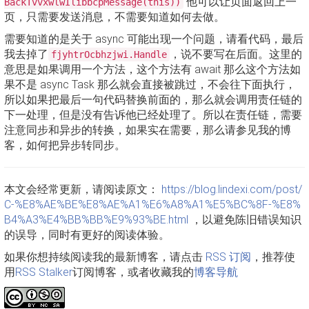
他可以让页面返回上一
BackTvvxwlwIlibbcpMessage(this))
页，只需要发送消息，不需要知道如何去做。
需要知道的是关于 async 可能出现一个问题，请看代码，最后
我去掉了
，说不要写在后面。这里的
fjyhtrOcbhzjwi.Handle
意思是如果调用一个方法，这个方法有 await 那么这个方法如
果不是 async Task 那么就会直接被跳过，不会往下面执行，
所以如果把最后一句代码替换前面的，那么就会调用责任链的
下一处理，但是没有告诉他已经处理了。所以在责任链，需要
注意同步和异步的转换，如果实在需要，那么请参见我的博
客，如何把异步转同步。
本文会经常更新，请阅读原文：
https://blog.lindexi.com/post/
C-%E8%AE%BE%E8%AE%A1%E6%A8%A1%E5%BC%8F-%E8%
B4%A3%E4%BB%BB%E9%93%BE.html
，以避免陈旧错误知识
的误导，同时有更好的阅读体验。
如果你想持续阅读我的最新博客，请点击
RSS 订阅
，推荐使
用
RSS Stalker
订阅博客，或者收藏我的
博客导航