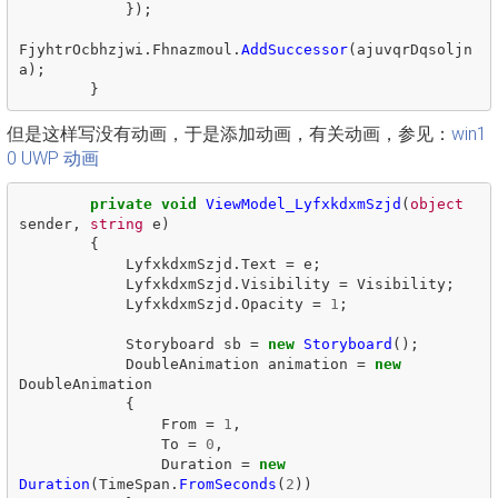
});
FjyhtrOcbhzjwi
.
Fhnazmoul
.
AddSuccessor
(
ajuvqrDqsoljn
a
);
}
但是这样写没有动画，于是添加动画，有关动画，参见：
win1
0 UWP 动画
private
void
ViewModel_LyfxkdxmSzjd
(
object
sender
,
string
e
)
{
LyfxkdxmSzjd
.
Text
=
e
;
LyfxkdxmSzjd
.
Visibility
=
Visibility
;
LyfxkdxmSzjd
.
Opacity
=
1
;
Storyboard
sb
=
new
Storyboard
();
DoubleAnimation
animation
=
new
DoubleAnimation
{
From
=
1
,
To
=
0
,
Duration
=
new
Duration
(
TimeSpan
.
FromSeconds
(
2
))