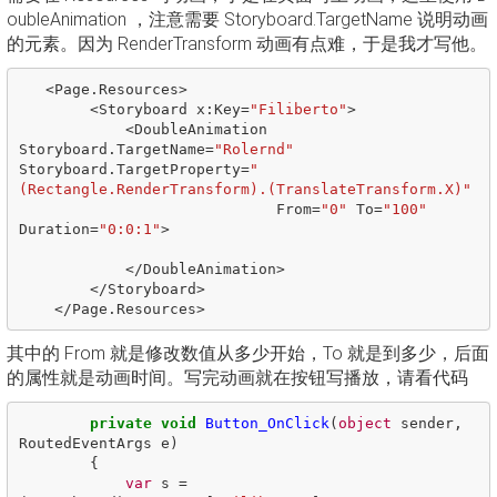
oubleAnimation ，注意需要 Storyboard.TargetName 说明动画
的元素。因为 RenderTransform 动画有点难，于是我才写他。
<
Page
.
Resources
>
<
Storyboard
x
:
Key
=
"Filiberto"
>
<
DoubleAnimation
Storyboard
.
TargetName
=
"Rolernd"
Storyboard
.
TargetProperty
=
"
(Rectangle.RenderTransform).(TranslateTransform.X)"
From
=
"0"
To
=
"100"
Duration
=
"0:0:1"
>
</
DoubleAnimation
>
</
Storyboard
>
</
Page
.
Resources
>
其中的 From 就是修改数值从多少开始，To 就是到多少，后面
的属性就是动画时间。写完动画就在按钮写播放，请看代码
private
void
Button_OnClick
(
object
sender
,
RoutedEventArgs
e
)
{
var
s
=