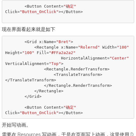
<
Button
Content
=
"确定"
Click
=
"Button_OnClick"
></
Button
>
现在界面看起来就是如下
<
Grid
x
:
Name
=
"Bret"
>
<
Rectangle
x
:
Name
=
"Rolernd"
Width
=
"100"
Height
=
"100"
Fill
=
"#FFa2a2a2"
HorizontalAlignment
=
"Center"
VerticalAlignment
=
"Top"
>
<
Rectangle
.
RenderTransform
>
<
TranslateTransform
>
</
TranslateTransform
>
</
Rectangle
.
RenderTransform
>
</
Rectangle
>
</
Grid
>
<
Button
Content
=
"确定"
Click
=
"Button_OnClick"
></
Button
>
开始写动画。
需要在 Resources 写动画，于是在页面写上动画，这里使用 D