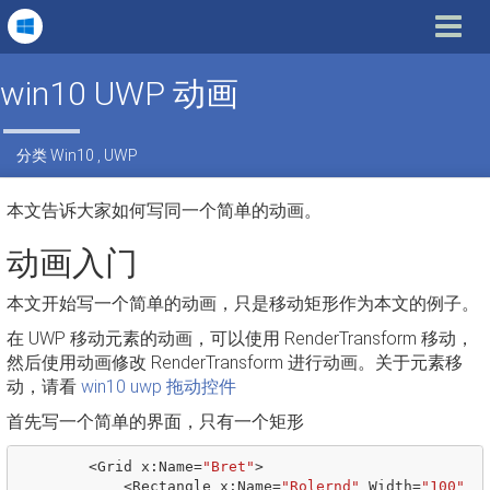
Toggle
navigat
win10 UWP 动画
分类
Win10
,
UWP
本文告诉大家如何写同一个简单的动画。
动画入门
本文开始写一个简单的动画，只是移动矩形作为本文的例子。
在 UWP 移动元素的动画，可以使用 RenderTransform 移动，
然后使用动画修改 RenderTransform 进行动画。关于元素移
动，请看
win10 uwp 拖动控件
首先写一个简单的界面，只有一个矩形
<
Grid
x
:
Name
=
"Bret"
>
<
Rectangle
x
:
Name
=
"Rolernd"
Width
=
"100"