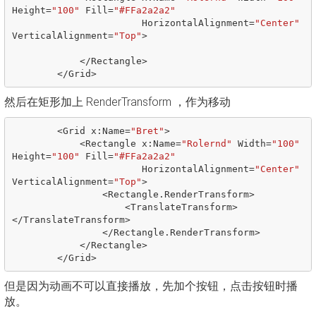
Height
=
"100"
Fill
=
"#FFa2a2a2"
HorizontalAlignment
=
"Center"
VerticalAlignment
=
"Top"
>
</
Rectangle
>
</
Grid
>
然后在矩形加上 RenderTransform ，作为移动
<
Grid
x
:
Name
=
"Bret"
>
<
Rectangle
x
:
Name
=
"Rolernd"
Width
=
"100"
Height
=
"100"
Fill
=
"#FFa2a2a2"
HorizontalAlignment
=
"Center"
VerticalAlignment
=
"Top"
>
<
Rectangle
.
RenderTransform
>
<
TranslateTransform
>
</
TranslateTransform
>
</
Rectangle
.
RenderTransform
>
</
Rectangle
>
</
Grid
>
但是因为动画不可以直接播放，先加个按钮，点击按钮时播
放。