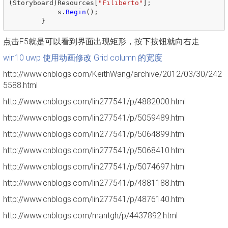
(
Storyboard
)
Resources
[
"Filiberto"
];
s
.
Begin
();
}
点击F5就是可以看到界面出现矩形，按下按钮就向右走
win10 uwp 使用动画修改 Grid column 的宽度
http://www.cnblogs.com/KeithWang/archive/2012/03/30/242
5588.html
http://www.cnblogs.com/lin277541/p/4882000.html
http://www.cnblogs.com/lin277541/p/5059489.html
http://www.cnblogs.com/lin277541/p/5064899.html
http://www.cnblogs.com/lin277541/p/5068410.html
http://www.cnblogs.com/lin277541/p/5074697.html
http://www.cnblogs.com/lin277541/p/4881188.html
http://www.cnblogs.com/lin277541/p/4876140.html
http://www.cnblogs.com/mantgh/p/4437892.html