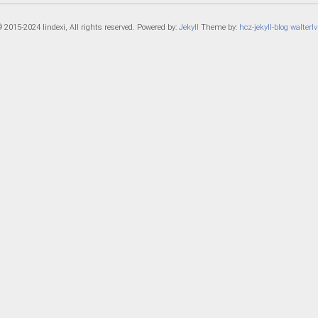
 2015-2024 lindexi, All rights reserved. Powered by:
Jekyll
Theme by:
hcz-jekyll-blog
walterlv