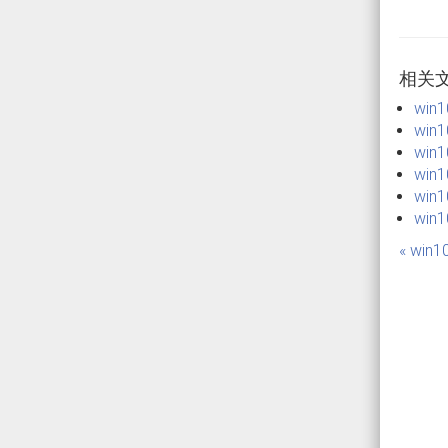
相关
win
win
win
win
win
win1
« win