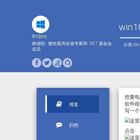
win
lindexi
林德熙 - 微软最具价值专家和 .NET 基金会
分类
Wi
成员
想要电
软件很
博客
写一个。
归档
点击