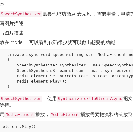
本
需要代码功能点 麦克风 ，需要申请，申请
SpeechSynthesizer
放在 model ，可以看到代码很少就可以做出想要的功能
 MediaElement media_element)

  {

r synthesizer = new SpeechSynthesizer();

am = await synthesizer.SynthesizeTextToStreamAsync(str);

SetSource(stream, stream.ContentType);

edia_element.Play();

，使用
把文
SpeechSynthesizer
SynthesizeTextToStreamAsync
等待。
用
播放，
播放需要把流和格式放到
MediaElement
MediaElement