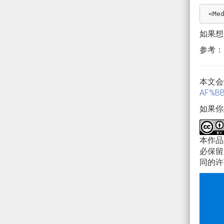
如果想
参考：htt
本文会
AF%BB
如果你
本作
必保留
同的许