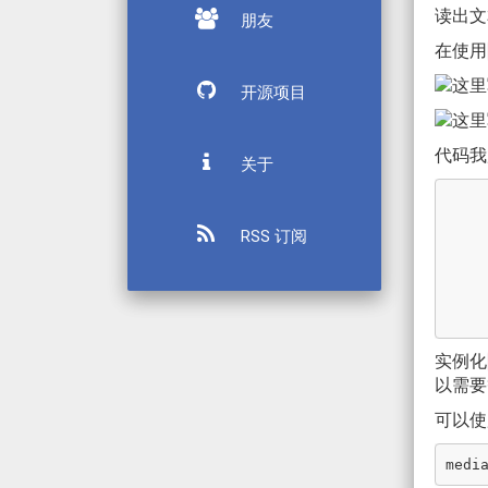
读出文
朋友
在使用
开源项目
代码我
关于
        private async void speech(string str,
      
RSS 订阅
            SpeechSynthesize
            SpeechSynthesisStream stre
            media_element.
            m
实例化
以需要
可以使