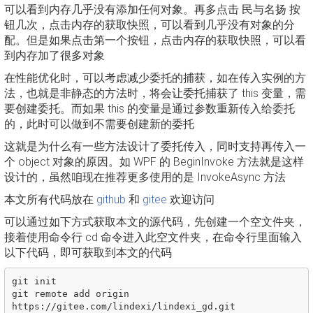
可以看到内存几乎没有添加任何对象。再多点击 民与名扬 按
钮几次，点击内存的获取快照，可以看到几乎没有对象的分
配。但是如果点击第一个按钮，点击内存的获取快照，可以看
到内存加了很多对象
在性能优化时，可以考虑减少委托的捕获，如在传入实例的方
法，也就是非静态的方法时，将会让委托捕获了 this 变量，需
要创建委托。而如果 this 的变量是通过参数重新传入给委托
的，此时可以做到不需要创建新的委托
这就是为什么有一些方法设计了委托传入，同时支持再传入一
个 object 对象的原因。如 WPF 的 BeginInvoke 方法就是这样
设计的，虽然咱现在推荐更多使用的是 InvokeAsync 方法
本文所有代码放在
github
和
gitee
欢迎访问
可以通过如下方式获取本文的源代码，先创建一个空文件夹，
接着使用命令行 cd 命令进入此空文件夹，在命令行里面输入
以下代码，即可获取到本文的代码
git init

git remote add origin 
https://gitee.com/lindexi/lindexi_gd.git
