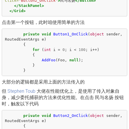
Click=
"Button2_OnClick"
>
民与名扬
</Button>
</StackPanel>
</Grid>
点击第一个按钮，此时咱使用简单的方法
private
void
Button1_OnClick
(
object
sender
,
RoutedEventArgs
e
)
{
for
(
int
i
=
0
;
i
<
100
;
i
++)
{
AddFoo
(
Foo
,
null
);
}
}
大部分的逻辑都是采用上面的方法传入的
但
Stephen Toub
大佬在性能优化上，是使用了传入对象自
身，减少委托捕获的方法来优化性能。在点击 民与名扬 按钮
时，触发以下代码
private
void
Button2_OnClick
(
object
sender
,
RoutedEventArgs
e
)
{