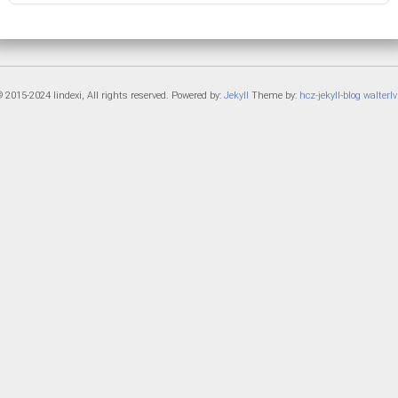
 2015-2024 lindexi, All rights reserved. Powered by:
Jekyll
Theme by:
hcz-jekyll-blog
walterlv