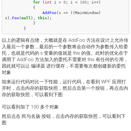
for
(
int
i
=
0
;
i
<
100
;
i
++)
{
AddFoo
(
s
=>
((
MainWindow
)
s
).
Foo
(
null
),
this
);
}
}
以上的逻辑有点绕，大概就是在 AddFoo 方法在设计上允许传
入最后一个参数，最后的一个参数将会自动作为参数传入给委
托，也就是代码的 s 变量的值就是 this 的值。此时的优化在于
调用了 AddFoo 方法加入的委托不需要对 this 有任何的引用，
因此就可以让 编译器 进行缓存，不需要每次都创建新的委托
对象
咱来运行代码对比一下性能，运行代码，在看到 WPF 应用打
开时，点击内存的获取快照，然后点击第一个按钮，再点击内
存的获取快照，可以看到下图
可以看到加了 100 多个对象
然后点击 民与名扬 按钮，点击内存的获取快照，可以看到下
图