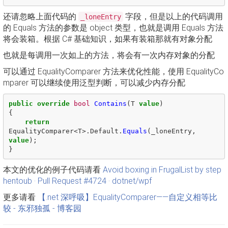
还请忽略上面代码的
字段，但是以上的代码调用
_loneEntry
的 Equals 方法的参数是 object 类型，也就是调用 Equals 方法
将会装箱。根据 C# 基础知识，如果有装箱那就有对象分配
也就是每调用一次如上的方法，将会有一次内存对象的分配
可以通过 EqualityComparer 方法来优化性能，使用 EqualityCo
mparer 可以继续使用泛型判断，可以减少内存分配
public
override
bool
Contains
(
T
value
)
{
return
EqualityComparer
<
T
>.
Default
.
Equals
(
_loneEntry
,
value
);
}
本文的优化的例子代码请看
Avoid boxing in FrugalList by step
hentoub · Pull Request #4724 · dotnet/wpf
更多请看
【.net 深呼吸】EqualityComparer——自定义相等比
较 - 东邪独孤 - 博客园