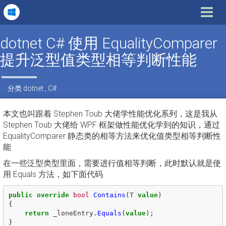
Toggle
navigat
dotnet C# 使用 EqualityComparer
提升泛型值类型相等判断性能
分类
dotnet
,
C#
本文也叫跟着 Stephen Toub 大佬学性能优化系列，这是我从
Stephen Toub 大佬给 WPF 框架做性能优化学到的知识，通过
EqualityComparer 静态类的相等方法来优化值类型相等判断性
能
在一些泛型类型里面，需要进行值相等判断，此时默认就是使
用 Equals 方法，如下面代码
public
override
bool
Contains
(
T
value
)
{
return
_loneEntry
.
Equals
(
value
);
}