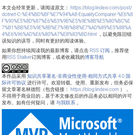
本文会经常更新，请阅读原文：
https://blog.lindexi.com/post/
dotnet-C-%E4%BD%BF%E7%94%A8-EqualityComparer-%E6%8
F%90%E5%8D%87%E6%B3%9B%E5%9E%8B%E5%80%BC%E
7%B1%BB%E5%9E%8B%E7%9B%B8%E7%AD%89%E5%88%A
4%E6%96%AD%E6%80%A7%E8%83%BD.html
，以避免陈旧错
误知识的误导，同时有更好的阅读体验。
如果你想持续阅读我的最新博客，请点击
RSS 订阅
，推荐使
用
RSS Stalker
订阅博客，或者收藏我的
博客导航
本作品采用
知识共享署名-非商业性使用-相同方式共享 4.0 国
际许可协议
进行许可。欢迎转载、使用、重新发布，但务必保
留文章署名林德熙（包含链接：
https://blog.lindexi.com
），
不得用于商业目的，基于本文修改后的作品务必以相同的许可
发布。如有任何疑问，请
与我联系
。