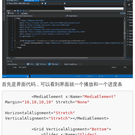
首先是界面代码，可以看到界面就一个播放和一个进度条
<
MediaElement
x
:
Name
=
"MediaElement"
Margin
=
"10,10,10,10"
Stretch
=
"None"
HorizontalAlignment
=
"Stretch"
VerticalAlignment
=
"Stretch"
></
MediaElement
>
<
Grid
VerticalAlignment
=
"Bottom"
>
<
Slider
x
:
Name
=
"Slider"