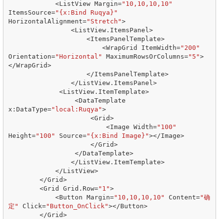
<
ListView
Margin
=
"10,10,10,10"
ItemsSource
=
"{x:Bind Ruqya}"
HorizontalAlignment
=
"Stretch"
>
<
ListView
.
ItemsPanel
>
<
ItemsPanelTemplate
>
<
WrapGrid
ItemWidth
=
"200"
Orientation
=
"Horizontal"
MaximumRowsOrColumns
=
"5"
>
</
WrapGrid
>
</
ItemsPanelTemplate
>
</
ListView
.
ItemsPanel
>
<
ListView
.
ItemTemplate
>
<
DataTemplate
x
:
DataType
=
"local:Ruqya"
>
<
Grid
>
<
Image
Width
=
"100"
Height
=
"100"
Source
=
"{x:Bind Image}"
></
Image
>
</
Grid
>
</
DataTemplate
>
</
ListView
.
ItemTemplate
>
</
ListView
>
</
Grid
>
<
Grid
Grid
.
Row
=
"1"
>
<
Button
Margin
=
"10,10,10,10"
Content
=
"确
定"
Click
=
"Button_OnClick"
></
Button
>
</
Grid
>