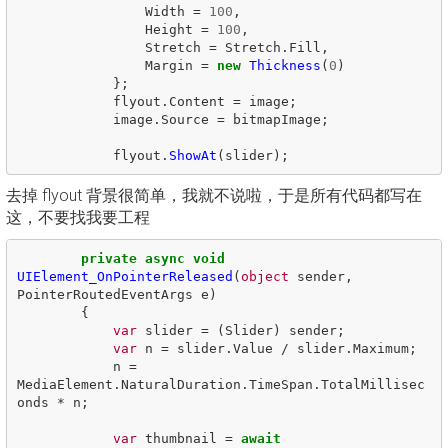
Width
=
100
,
Height
=
100
,
Stretch
=
Stretch
.
Fill
,
Margin
=
new
Thickness
(
0
)
};
flyout
.
Content
=
image
;
image
.
Source
=
bitmapImage
;
flyout
.
ShowAt
(
slider
);
去掉 flyout 背景很简单，我就不说啦，于是所有代码都写在
这，不要找我要工程
private
async
void
UIElement_OnPointerReleased
(
object
sender
,
PointerRoutedEventArgs
e
)
{
var
slider
=
(
Slider
)
sender
;
var
n
=
slider
.
Value
/
slider
.
Maximum
;
n
=
MediaElement
.
NaturalDuration
.
TimeSpan
.
TotalMillisec
onds
*
n
;
var
thumbnail
=
await