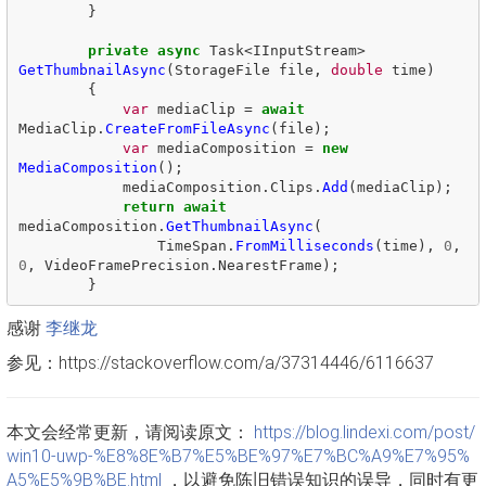
}
private
async
Task
<
IInputStream
>
GetThumbnailAsync
(
StorageFile
file
,
double
time
)
{
var
mediaClip
=
await
MediaClip
.
CreateFromFileAsync
(
file
);
var
mediaComposition
=
new
MediaComposition
();
mediaComposition
.
Clips
.
Add
(
mediaClip
);
return
await
mediaComposition
.
GetThumbnailAsync
(
TimeSpan
.
FromMilliseconds
(
time
),
0
,
0
,
VideoFramePrecision
.
NearestFrame
);
}
感谢
李继龙
参见：https://stackoverflow.com/a/37314446/6116637
本文会经常更新，请阅读原文：
https://blog.lindexi.com/post/
win10-uwp-%E8%8E%B7%E5%BE%97%E7%BC%A9%E7%95%
A5%E5%9B%BE.html
，以避免陈旧错误知识的误导，同时有更