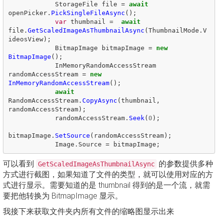
StorageFile
file
=
await
openPicker
.
PickSingleFileAsync
();
var
thumbnail
=
await
file
.
GetScaledImageAsThumbnailAsync
(
ThumbnailMode
.
V
ideosView
);
BitmapImage
bitmapImage
=
new
BitmapImage
();
InMemoryRandomAccessStream
randomAccessStream
=
new
InMemoryRandomAccessStream
();
await
RandomAccessStream
.
CopyAsync
(
thumbnail
,
randomAccessStream
);
randomAccessStream
.
Seek
(
0
);
bitmapImage
.
SetSource
(
randomAccessStream
);
Image
.
Source
=
bitmapImage
;
可以看到
的参数提供多种
GetScaledImageAsThumbnailAsync
方式进行截图，如果知道了文件的类型，就可以使用对应的方
式进行显示。需要知道的是 thumbnail 得到的是一个流，就需
要把他转换为 BitmapImage 显示。
我接下来获取文件夹内所有文件的缩略图显示出来