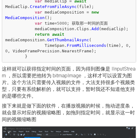
var
mediaClip
=
await
MediaClip
.
CreateFromFileAsync
(
file
);
var
mediaComposition
=
new
MediaComposition
();
var
time
=
5000
;
获取那一时间的页面
mediaComposition
.
Clips
.
Add
(
mediaClip
);
return
await
mediaComposition
.
GetThumbnailAsync
(
TimeSpan
.
FromMilliseconds
(
time
),
0
,
0
,
VideoFramePrecision
.
NearestFrame
);
}
这样就可以获得指定时间的页面，因为得到图像是 IInputStrea
m ，所以需要把他转为 bitmapImage ，这样才可以设置为图
片。这个方法只需要传入视频的文件，大法支持很多个视频类
型，只要有系统解析的，就可以支持，暂时我还不知道他支持
的是哪些文件。
接下来就是做下面的软件，在播放视频的时候，拖动进度条，
就会显示对应的视频缩略图，如拖到指定时间，就显示这一时
间的视频缩略图