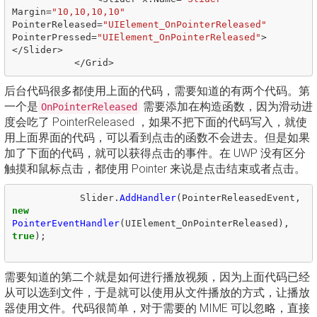
Margin
=
"10,10,10,10"
PointerReleased
=
"UIElement_OnPointerReleased"
PointerPressed
=
"UIElement_OnPointerReleased"
>
</
Slider
>
</
Grid
>
后台代码很多都使用上面的代码，需要知道的有两个代码。第
一个是
需要添加在构造函数，因为滑动进
OnPointerReleased
度会吃了 PointerReleased ，如果不把下面的代码写入，就使
用上面界面的代码，可以看到点击的函数不会进去。但是如果
加了下面的代码，就可以获得点击的事件。在 UWP 没有区分
触摸和鼠标点击，都使用 Pointer 来说是点击结束或者点击。
Slider
.
AddHandler
(
PointerReleasedEvent
,
new
PointerEventHandler
(
UIElement_OnPointerReleased
),
true
);
需要知道的第二个就是如何进行播放视频，因为上面代码已经
从可以选到文件，于是就可以使用从文件播放的方式，让播放
器使用文件。代码很简单，对于需要的 MIME 可以忽略，直接