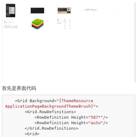
首先是界面代码
<
Grid
Background
=
"{ThemeResource 
ApplicationPageBackgroundThemeBrush}"
>
<
Grid
.
RowDefinitions
>
<
RowDefinition
Height
=
"587*"
/>
<
RowDefinition
Height
=
"auto"
/>
</
Grid
.
RowDefinitions
>
<
Grid
>