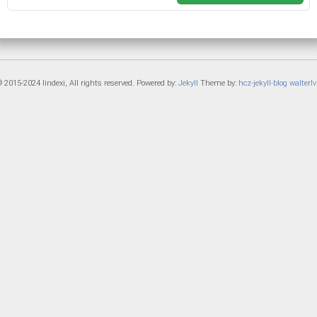
 2015-2024 lindexi, All rights reserved. Powered by:
Jekyll
Theme by:
hcz-jekyll-blog
walterlv