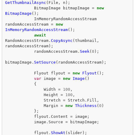
GetThumbnailAsync
(
File
,
n
);
BitmapImage
bitmapImage
=
new
BitmapImage
();
InMemoryRandomAccessStream
randomAccessStream
=
new
InMemoryRandomAccessStream
();
await
RandomAccessStream
.
CopyAsync
(
thumbnail
,
randomAccessStream
);
randomAccessStream
.
Seek
(
0
);
bitmapImage
.
SetSource
(
randomAccessStream
);
Flyout
flyout
=
new
Flyout
();
var
image
=
new
Image
()
{
Width
=
100
,
Height
=
100
,
Stretch
=
Stretch
.
Fill
,
Margin
=
new
Thickness
(
0
)
};
flyout
.
Content
=
image
;
image
.
Source
=
bitmapImage
;
flyout
.
ShowAt
(
slider
);