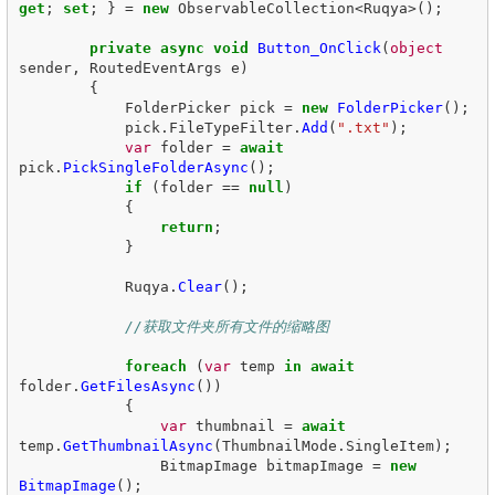
get
;
set
;
}
=
new
ObservableCollection
<
Ruqya
>();
private
async
void
Button_OnClick
(
object
sender
,
RoutedEventArgs
e
)
{
FolderPicker
pick
=
new
FolderPicker
();
pick
.
FileTypeFilter
.
Add
(
".txt"
);
var
folder
=
await
pick
.
PickSingleFolderAsync
();
if
(
folder
==
null
)
{
return
;
}
Ruqya
.
Clear
();
//获取文件夹所有文件的缩略图
foreach
(
var
temp
in
await
folder
.
GetFilesAsync
())
{
var
thumbnail
=
await
temp
.
GetThumbnailAsync
(
ThumbnailMode
.
SingleItem
);
BitmapImage
bitmapImage
=
new
BitmapImage
();