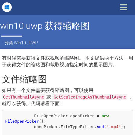
Toggle
navigat
win10 uwp 获得缩略图
分类
Win10
,
UWP
有时候需要获得文件或视频的缩略图。 本文提供两个方法，用
于获得文件的缩略图和截取视频指定时间的显示图片。
文件缩略图
如果有一个文件需要获得缩略图，可以使用
或
，
GetThumbnailAsync
GetScaledImageAsThumbnailAsync
就可以获得。代码请看下面：
FileOpenPicker
openPicker
=
new
FileOpenPicker
();
openPicker
.
FileTypeFilter
.
Add
(
".mp4"
);