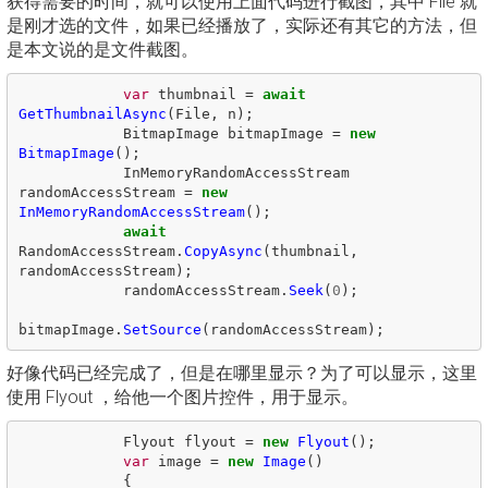
获得需要的时间，就可以使用上面代码进行截图，其中 File 就
是刚才选的文件，如果已经播放了，实际还有其它的方法，但
是本文说的是文件截图。
var
thumbnail
=
await
GetThumbnailAsync
(
File
,
n
);
BitmapImage
bitmapImage
=
new
BitmapImage
();
InMemoryRandomAccessStream
randomAccessStream
=
new
InMemoryRandomAccessStream
();
await
RandomAccessStream
.
CopyAsync
(
thumbnail
,
randomAccessStream
);
randomAccessStream
.
Seek
(
0
);
bitmapImage
.
SetSource
(
randomAccessStream
);
好像代码已经完成了，但是在哪里显示？为了可以显示，这里
使用 Flyout ，给他一个图片控件，用于显示。
Flyout
flyout
=
new
Flyout
();
var
image
=
new
Image
()
{