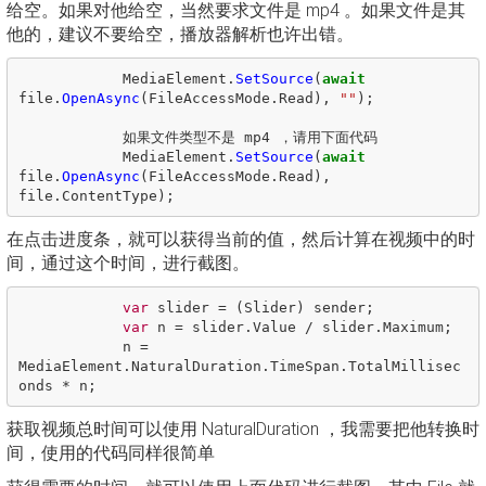
给空。如果对他给空，当然要求文件是 mp4 。如果文件是其
他的，建议不要给空，播放器解析也许出错。
MediaElement
.
SetSource
(
await
file
.
OpenAsync
(
FileAccessMode
.
Read
),
""
);
如果文件类型不是
mp4
，请用下面代码
MediaElement
.
SetSource
(
await
file
.
OpenAsync
(
FileAccessMode
.
Read
),
file
.
ContentType
);
在点击进度条，就可以获得当前的值，然后计算在视频中的时
间，通过这个时间，进行截图。
var
slider
=
(
Slider
)
sender
;
var
n
=
slider
.
Value
/
slider
.
Maximum
;
n
=
MediaElement
.
NaturalDuration
.
TimeSpan
.
TotalMillisec
onds
*
n
;
获取视频总时间可以使用 NaturalDuration ，我需要把他转换时
间，使用的代码同样很简单