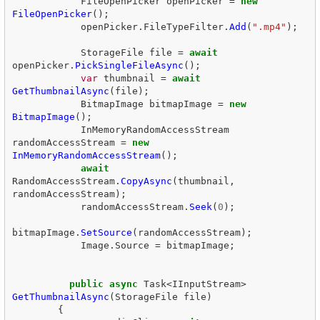
FileOpenPicker
openPicker
=
new
FileOpenPicker
();
openPicker
.
FileTypeFilter
.
Add
(
".mp4"
);
StorageFile
file
=
await
openPicker
.
PickSingleFileAsync
();
var
thumbnail
=
await
GetThumbnailAsync
(
file
);
BitmapImage
bitmapImage
=
new
BitmapImage
();
InMemoryRandomAccessStream
randomAccessStream
=
new
InMemoryRandomAccessStream
();
await
RandomAccessStream
.
CopyAsync
(
thumbnail
,
randomAccessStream
);
randomAccessStream
.
Seek
(
0
);
bitmapImage
.
SetSource
(
randomAccessStream
);
Image
.
Source
=
bitmapImage
;
public
async
Task
<
IInputStream
>
GetThumbnailAsync
(
StorageFile
file
)
{