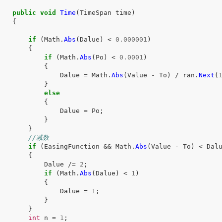
public
void
Time
(
TimeSpan
time
)
{
if
(
Math
.
Abs
(
Dalue
)
<
0.000001
)
{
if
(
Math
.
Abs
(
Po
)
<
0.0001
)
{
Dalue
=
Math
.
Abs
(
Value
-
To
)
/
ran
.
Next
(
}
else
{
Dalue
=
Po
;
}
}
//减数
if
(
EasingFunction
&&
Math
.
Abs
(
Value
-
To
)
<
Dal
{
Dalue
/=
2
;
if
(
Math
.
Abs
(
Dalue
)
<
1
)
{
Dalue
=
1
;
}
}
int
n
=
1
;