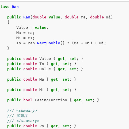
class
Ran
{
public
Ran
(
double
value
,
double
ma
,
double
mi
)
{
Value
=
value
;
Ma
=
ma
;
Mi
=
mi
;
To
=
ran
.
NextDouble
()
*
(
Ma
-
Mi
)
+
Mi
;
}
public
double
Value
{
get
;
set
;
}
public
double
To
{
get
;
set
;
}
public
double
Dalue
{
get
;
set
;
}
public
double
Ma
{
get
;
set
;
}
public
double
Mi
{
get
;
set
;
}
public
bool
EasingFunction
{
get
;
set
;
}
/// <summary>
/// 加速度
/// </summary>
public
double
Po
{
get
;
set
;
}