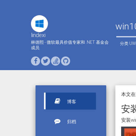
win
lindexi
林德熙 - 微软最具价值专家和 .NET 基金会
分类
UW
成员
本文在
博客
安装
安装w
归档