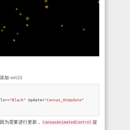
 win2d
olor
=
"Black"
Update
=
"Canvas_OnUpdate"
因为需要进行更新，
提
CanvasAnimatedControl