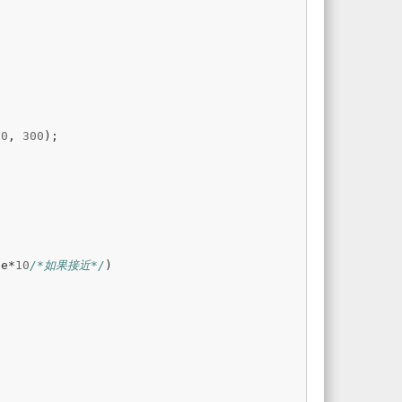
10
,
300
);
ue
*
10
/*如果接近*/
)