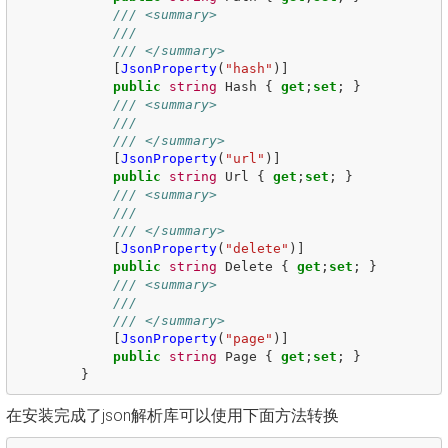
/// <summary>
/// 
/// </summary>
[
JsonProperty
(
"hash"
)]
public
string
Hash
{
get
;
set
;
}
/// <summary>
/// 
/// </summary>
[
JsonProperty
(
"url"
)]
public
string
Url
{
get
;
set
;
}
/// <summary>
/// 
/// </summary>
[
JsonProperty
(
"delete"
)]
public
string
Delete
{
get
;
set
;
}
/// <summary>
/// 
/// </summary>
[
JsonProperty
(
"page"
)]
public
string
Page
{
get
;
set
;
}
}
在安装完成了json解析库可以使用下面方法转换