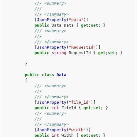
/// <summary>
/// 
/// </summary>
[
JsonProperty
(
"data"
)]
public
Data
Data
{
get
;
set
;
}
/// <summary>
/// 
/// </summary>
[
JsonProperty
(
"RequestId"
)]
public
string
RequestId
{
get
;
set
;
}
}
public
class
Data
{
/// <summary>
/// 
/// </summary>
[
JsonProperty
(
"file_id"
)]
public
int
FileId
{
get
;
set
;
}
/// <summary>
/// 
/// </summary>
[
JsonProperty
(
"width"
)]
public
int
Width
{
get
;
set
;
}