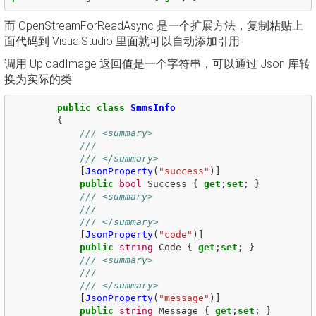
而 OpenStreamForReadAsync 是一个扩展方法，复制粘贴上
面代码到 VisualStudio 里面就可以自动添加引用
调用 UploadImage 返回值是一个字符串，可以通过 Json 库转
换为实际的类
public
class
SmmsInfo
{
/// <summary>
/// 
/// </summary>
[
JsonProperty
(
"success"
)]
public
bool
Success
{
get
;
set
;
}
/// <summary>
/// 
/// </summary>
[
JsonProperty
(
"code"
)]
public
string
Code
{
get
;
set
;
}
/// <summary>
/// 
/// </summary>
[
JsonProperty
(
"message"
)]
public
string
Message
{
get
;
set
;
}