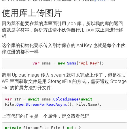
使用库上传图片
因为我不想要在我的库里面引用 json 库，所以我的库的返回
值就是字符串，解析方法请小伙伴自行用 json 或正则进行解
析
这个库的初始化要求传入刚才保存的 Api Key 也就是每个小伙
伴注册的都不一样
var
smms
=
new
Smms
(
"Api Key"
);
调用 UploadImage 传入 stream 就可以完成上传了，但是在 U
WP 里面获取文件是用 StorageFile 的方式，需要通过 Storage
File 的扩展方法打开文件
var
str
=
await
smms
.
UploadImage
(
await
File
.
OpenStreamForReadAsync
(),
File
.
Name
);
上面代码的 File 是一个属性，定义请看代码
private
StorageFile
File
{
get
;
}