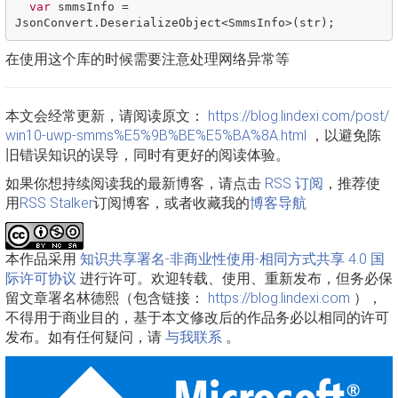
var
smmsInfo
=
JsonConvert
.
DeserializeObject
<
SmmsInfo
>(
str
);
在使用这个库的时候需要注意处理网络异常等
本文会经常更新，请阅读原文：
https://blog.lindexi.com/post/
win10-uwp-smms%E5%9B%BE%E5%BA%8A.html
，以避免陈
旧错误知识的误导，同时有更好的阅读体验。
如果你想持续阅读我的最新博客，请点击
RSS 订阅
，推荐使
用
RSS Stalker
订阅博客，或者收藏我的
博客导航
本作品采用
知识共享署名-非商业性使用-相同方式共享 4.0 国
际许可协议
进行许可。欢迎转载、使用、重新发布，但务必保
留文章署名林德熙（包含链接：
https://blog.lindexi.com
），
不得用于商业目的，基于本文修改后的作品务必以相同的许可
发布。如有任何疑问，请
与我联系
。