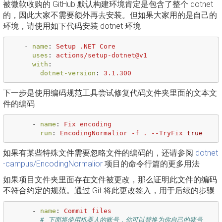
被微软收购的 GitHub 默认构建环境肯定是包含了整个 dotnet
的，因此大家不需要额外再去安装。但如果大家用的是自己的
环境，请使用如下代码安装 dotnet 环境
-
name
:
Setup .NET Core
uses
:
actions/setup-dotnet@v1
with
:
dotnet-version
:
3.1.300
下一步是使用编码规范工具尝试修复代码文件夹里面的文本文
件的编码
-
name
:
Fix encoding
run
:
EncodingNormalior -f . --TryFix 
true
如果有某些特殊文件需要忽略文件的编码的，还请参阅
dotnet
-campus/EncodingNormalior
项目的命令行篇的更多用法
如果项目文件夹里面存在文件被更改，那么证明此文件的编码
不符合约定的规范。通过 Git 将此更改签入，用于后续的步骤
-
name
:
Commit files
# 下面将使用机器人的账号，你可以替换为你自己的账号