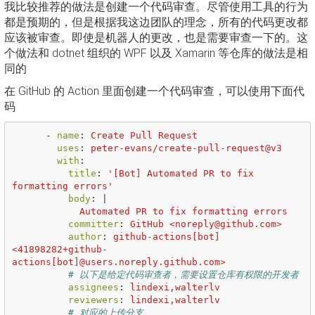
我比较推荐的做法是创建一个代码审查。尽管使用工具的行为
都是预期的，但是根据我这边团队的理念，所有的代码更改都
应该被审查。即使是机器人的更改，也是需要审查一下的。这
个做法和 dotnet 组织的 WPF 以及 Xamarin 等仓库的做法是相
同的
在 GitHub 的 Action 里面创建一个代码审查，可以使用下面代
码
-
name
:
Create Pull Request
uses
:
peter-evans/create-pull-request@v3
with
:
title
:
'
[Bot]
Automated
PR
to
fix
formatting
errors'
body
:
|
Automated PR to fix formatting errors
committer
:
GitHub <noreply@github.com>
author
:
github-actions[bot] 
<41898282+github-
actions[bot]@users.noreply.github.com>
# 以下是给定代码审查者，需要设置仓库有权限的开发者
assignees
:
lindexi,walterlv
reviewers
:
lindexi,walterlv
# 对应的上传分支