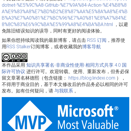
dotnet-%E5%9C%A8-GitHub-%E7%9A%84-Action-%E4%B8%8
A%E9%83%A8%E7%BD%B2%E8%87%AA%E5%8A%A8%E4%B
B%A3%E7%A0%81%E7%BC%96%E7%A0%81%E8%A7%84%E
8%8C%83%E6%9C%BA%E5%99%A8%E4%BA%BA.html
，以避
免陈旧错误知识的误导，同时有更好的阅读体验。
如果你想持续阅读我的最新博客，请点击
RSS 订阅
，推荐使
用
RSS Stalker
订阅博客，或者收藏我的
博客导航
本作品采用
知识共享署名-非商业性使用-相同方式共享 4.0 国
际许可协议
进行许可。欢迎转载、使用、重新发布，但务必保
留文章署名林德熙（包含链接：
https://blog.lindexi.com
），
不得用于商业目的，基于本文修改后的作品务必以相同的许可
发布。如有任何疑问，请
与我联系
。